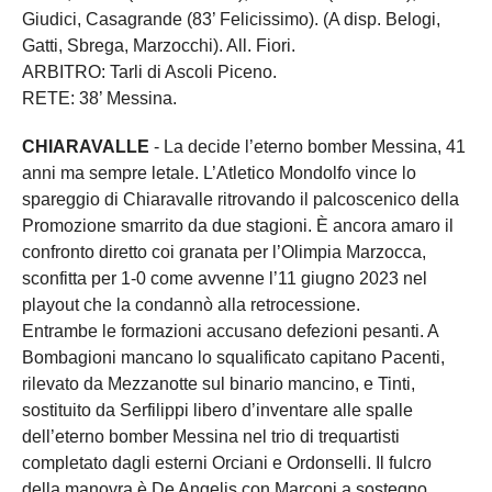
Giudici, Casagrande (83’ Felicissimo). (A disp. Belogi,
Gatti, Sbrega, Marzocchi). All. Fiori.
ARBITRO: Tarli di Ascoli Piceno.
RETE: 38’ Messina.
CHIARAVALLE
- La decide l’eterno bomber Messina, 41
anni ma sempre letale. L’Atletico Mondolfo vince lo
spareggio di Chiaravalle ritrovando il palcoscenico della
Promozione smarrito da due stagioni. È ancora amaro il
confronto diretto coi granata per l’Olimpia Marzocca,
sconfitta per 1-0 come avvenne l’11 giugno 2023 nel
playout che la condannò alla retrocessione.
Entrambe le formazioni accusano defezioni pesanti. A
Bombagioni mancano lo squalificato capitano Pacenti,
rilevato da Mezzanotte sul binario mancino, e Tinti,
sostituito da Serfilippi libero d’inventare alle spalle
dell’eterno bomber Messina nel trio di trequartisti
completato dagli esterni Orciani e Ordonselli. Il fulcro
della manovra è De Angelis con Marconi a sostegno,