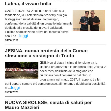
Latina, il vivaio brilla
CASTELFIDARDO. A soli due anni dalla sua
fondazione, la Castelfidardo Academy può già
festeggiare risultati di assoluto prestigio,
confermando la validità di un progetto interamente
dedicato alla crescita dei giovani calciatori.
L'ultima soddisfazione arriva dal mercato estivo
...
leggi
con il pa
05/08/2026
JESINA, nuova protesta della Curva:
striscione a sostegno di Trudo
JESI. Non si placa il clima di tensione tra la
tifoseria organizzata e la dirigenza della Jesina. A
pochi mesi dall'inizio della stagione che
culminerà con il centenario del club, in
programma nel marzo 2027, il rapporto tra le
parti appare sempre più compromesso, alimentando dubbi sulla possibilità
...
leggi
di
05/08/2026
NUOVA SIROLESE, serata di saluti per
Mauro Mazzieri