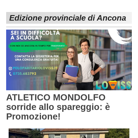
PESARO URBINO
PROMOZIONE
DIRETTA
Edizione provinciale di Ancona
Carica la tua Rosa
1^ CATEGORIA
2^ CATEGORIA
3^ CATEGORIA
GIOVANILI
ATLETICO MONDOLFO
sorride allo spareggio: è
Promozione!