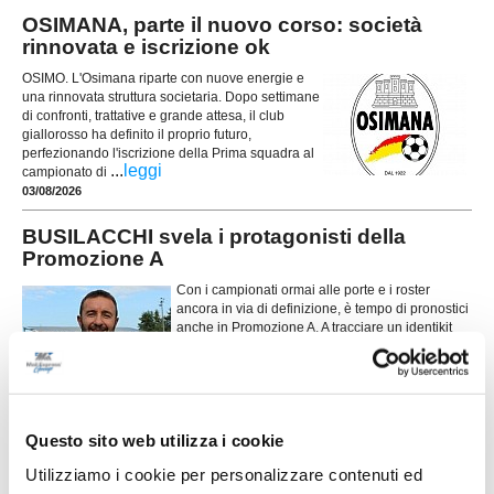
OSIMANA, parte il nuovo corso: società
rinnovata e iscrizione ok
OSIMO. L'Osimana riparte con nuove energie e
una rinnovata struttura societaria. Dopo settimane
di confronti, trattative e grande attesa, il club
giallorosso ha definito il proprio futuro,
perfezionando l'iscrizione della Prima squadra al
...
leggi
campionato di
03/08/2026
BUSILACCHI svela i protagonisti della
Promozione A
Con i campionati ormai alle porte e i roster
ancora in via di definizione, è tempo di pronostici
anche in Promozione A. A tracciare un identikit
dei possibili protagonisti della nuova stagione è
...
leggi
Massimo Busilacchi (foto), che si sbilanc
04/08/2026
LORETO. Parte la nuova stagione: obiettivo
Questo sito web utilizza i cookie
crescere ancora
Utilizziamo i cookie per personalizzare contenuti ed
Incontro di presentazione tra la società, la parte tecnica, con il nuovo mister