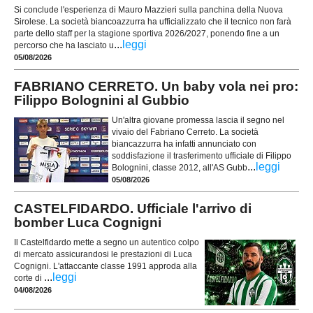
Si conclude l'esperienza di Mauro Mazzieri sulla panchina della Nuova
Sirolese. La società biancoazzurra ha ufficializzato che il tecnico non farà
parte dello staff per la stagione sportiva 2026/2027, ponendo fine a un
...
leggi
percorso che ha lasciato u
05/08/2026
FABRIANO CERRETO. Un baby vola nei pro:
Filippo Bolognini al Gubbio
Un'altra giovane promessa lascia il segno nel
vivaio del Fabriano Cerreto. La società
biancazzurra ha infatti annunciato con
soddisfazione il trasferimento ufficiale di Filippo
...
leggi
Bolognini, classe 2012, all'AS Gubb
05/08/2026
CASTELFIDARDO. Ufficiale l'arrivo di
bomber Luca Cognigni
Il Castelfidardo mette a segno un autentico colpo
di mercato assicurandosi le prestazioni di Luca
Cognigni. L'attaccante classe 1991 approda alla
...
leggi
corte di
04/08/2026