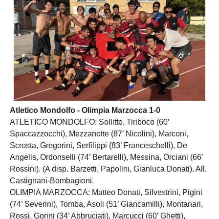
Atletico Mondolfo - Olimpia Marzocca 1-0
ATLETICO MONDOLFO: Sollitto, Tiriboco (60’
Spaccazzocchi), Mezzanotte (87’ Nicolini), Marconi,
Scrosta, Gregorini, Serfilippi (83’ Franceschelli), De
Angelis, Ordonselli (74’ Bertarelli), Messina, Orciani (66’
Rossini). (A disp. Barzetti, Papolini, Gianluca Donati). All.
Castignani-Bombagioni.
OLIMPIA MARZOCCA: Matteo Donati, Silvestrini, Pigini
(74’ Severini), Tomba, Asoli (51’ Giancamilli), Montanari,
Rossi, Gorini (34’ Abbruciati), Marcucci (60’ Ghetti),