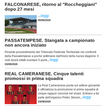
FALCONARESE, ritorno al "Roccheggiani"
dopo 27 mesi
...
leggi
05/08/2026
PASSATEMPESE. Stangata a campionato
non ancora iniziato
Pesante provvedimento del Tribunale Federale Territoriale nei confronti
della Passatempese a poche settimane dall'inizio della nuova stagione. Il
...
leggi
club dovrà infatti scontare 5 punti
03/08/2026
REAL CAMERANESE. Cinque talenti
promossi in prima squadra
La Real Cameranese punta sul settore giovanile
e ufficializza la promozione in prima squadra di
cinque ragazzi cresciuti nel vivaio. Entrano a far
...
leggi
parte dell'organico Pietro Storani
03/08/2026