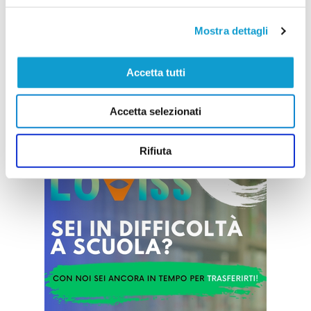
L'OSIMANA fa chiarezza su iscrizione,
cessione e futuro della società
Mostra dettagli
Con un comunicato ufficiale, la USD Osimana
interviene per fare chiarezza dopo le numerose
voci circolate nelle ultime settimane sul futuro del
club. La società giallorossa conferma l'iscrizione
Accetta tutti
al prossimo campionato di Eccellenza, aggiorna
...
leggi
sullo stato della trattativa
25/07/2026
Accetta selezionati
Vai all'edizione provinciale
Rifiuta