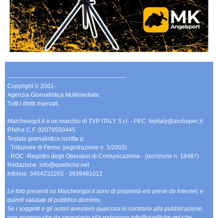
-------------------------------------------------------------
Copyright © 2001-
Agenzia Giornalistica Multimediale.
Tutti i diritti riservati.
Marcheingol.it è un marchio di TVP ITALY S.r.l. - PEC: tvpitaly@arubapec.it
P.IVA e C.F. 02078550445
Testata giornalistica iscritta a:
- Tribunale di Fermo (registrazione n. 5/2003)
- ROC -Registro degli Operatori di Comunicazione - (iscrizione n. 18487)
Redazione: info@quelliche.net
Infoline: 3464232265 - 3939481012
Le foto presenti su Marcheingol.it sono di proprietà e/o prese da Internet, e
quindi valutate di pubblico dominio.
Se i soggetti o gli autori avessero qualcosa in contrario alla pubblicazione,
non avranno che da segnalarlo alla redazione info@quelliche.net che