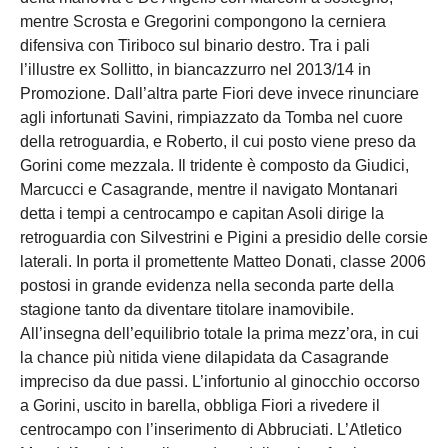
mentre Scrosta e Gregorini compongono la cerniera
difensiva con Tiriboco sul binario destro. Tra i pali
l’illustre ex Sollitto, in biancazzurro nel 2013/14 in
Promozione. Dall’altra parte Fiori deve invece rinunciare
agli infortunati Savini, rimpiazzato da Tomba nel cuore
della retroguardia, e Roberto, il cui posto viene preso da
Gorini come mezzala. Il tridente è composto da Giudici,
Marcucci e Casagrande, mentre il navigato Montanari
detta i tempi a centrocampo e capitan Asoli dirige la
retroguardia con Silvestrini e Pigini a presidio delle corsie
laterali. In porta il promettente Matteo Donati, classe 2006
postosi in grande evidenza nella seconda parte della
stagione tanto da diventare titolare inamovibile.
All’insegna dell’equilibrio totale la prima mezz’ora, in cui
la chance più nitida viene dilapidata da Casagrande
impreciso da due passi. L’infortunio al ginocchio occorso
a Gorini, uscito in barella, obbliga Fiori a rivedere il
centrocampo con l’inserimento di Abbruciati. L’Atletico