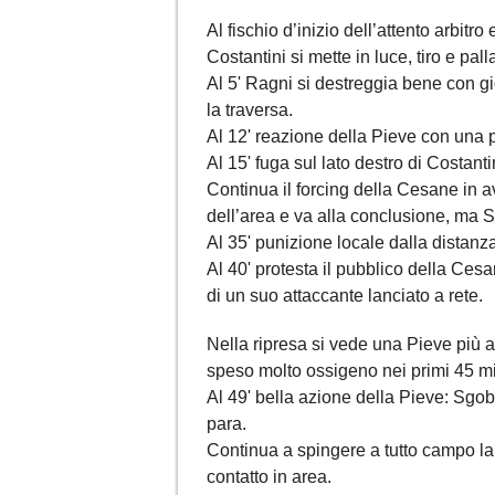
Al fischio d’inizio dell’attento arbitro
Costantini si mette in luce, tiro e pall
Al 5' Ragni si destreggia bene con gio
la traversa.
Al 12' reazione della Pieve con una p
Al 15' fuga sul lato destro di Costanti
Continua il forcing della Cesane in a
dell’area e va alla conclusione, ma S
Al 35' punizione locale dalla distanza
Al 40' protesta il pubblico della Ces
di un suo attaccante lanciato a rete.
Nella ripresa si vede una Pieve più a
speso molto ossigeno nei primi 45 mi
Al 49' bella azione della Pieve: Sgo
para.
Continua a spingere a tutto campo la 
contatto in area.