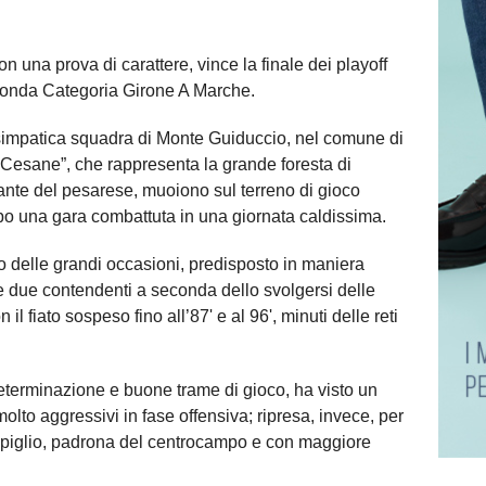
n una prova di carattere, vince la finale dei playoff
econda Categoria Girone A Marche.
la simpatica squadra di Monte Guiduccio, nel comune di
Cesane”, che rappresenta la grande foresta di
nte del pesarese, muoiono sul terreno di gioco
dopo una gara combattuta in una giornata caldissima.
co delle grandi occasioni, predisposto in maniera
le due contendenti a seconda dello svolgersi delle
 il fiato sospeso fino all’87' e al 96', minuti delle reti
eterminazione e buone trame di gioco, ha visto un
olto aggressivi in fase offensiva; ripresa, invece, per
o piglio, padrona del centrocampo e con maggiore