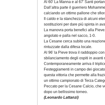
Al 60' La Manna e al 67' Santi portano
Dall’altra parte il guerriero Mohamme
calciando un ottimo pallone che sfiora
Il caldo e la stanchezza di alcuni elem
sostituzioni per dare più spinta in ava
La manovra porta benefici alla Pieve,
angolato e palla nel sacco, 1-0.
La Cesane cerca subito una reazione
rintuzzate dalla difesa locale.
Al 96' la Pieve trova il raddoppio co
sbilanciamento degli ospiti in avanti 
Contemporaneamente arriva il triplice
Festeggiamenti in campo dei giocatori 
questa vittoria che permette alla fra
un ottimo campionato di Terza Catego
Peccato per la Cesane Calcio, che v
dopo un bellissimo torneo.
(Leonardo Lattanzi)