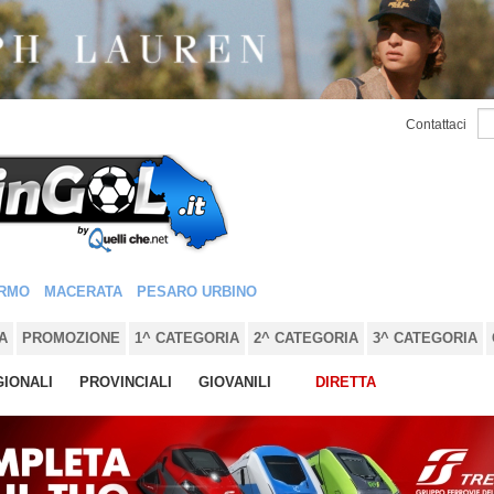
Contattaci
RMO
MACERATA
PESARO URBINO
A
PROMOZIONE
1^ CATEGORIA
2^ CATEGORIA
3^ CATEGORIA
IONALI
PROVINCIALI
GIOVANILI
DIRETTA