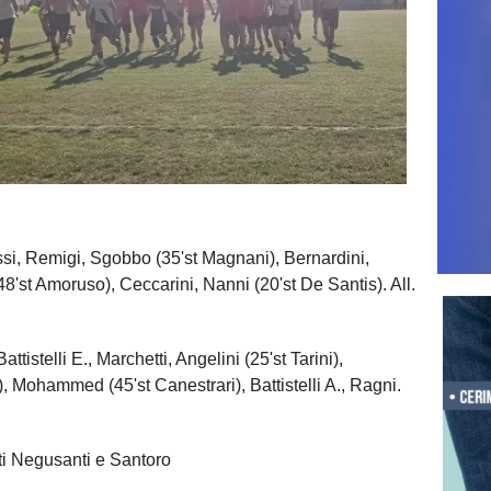
i, Remigi, Sgobbo (35'st Magnani), Bernardini,
48'st Amoruso), Ceccarini, Nanni (20'st De Santis). All.
istelli E., Marchetti, Angelini (25'st Tarini),
), Mohammed (45'st Canestrari), Battistelli A., Ragni.
nti Negusanti e Santoro