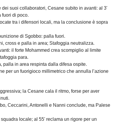
 e dei suoi collaboratori, Cesane subito in avanti: al 3'
a fuori di poco.
cate tra i difensori locali, ma la conclusione è sopra
unizione di Sgobbo: palla fuori.
ni, cross e palla in area; Stafoggia neutralizza.
vanti: il forte Mohammed crea scompiglio al limite
tafoggia para.
, palla in area respinta dalla difesa ospite.
ane per un fuorigioco millimetrico che annulla l’azione
ggressiva; la Cesane cala il ritmo, forse per aver
nuti.
bbo, Ceccarini, Antonelli e Nanni conclude, ma Palese
squadra locale; al 55' reclama un rigore per un