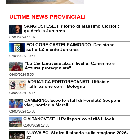
ULTIME NEWS PROVINCIALI
SANGIUSTESE. Il ritorno di Massimo Ciccioli:
guiderà la Juniores
07/08/2026 14:39
FOLGORE CASTELRAIMONDO. Decisione
sofferta: niente Juniores
07/08/2026 10:47
"La Civitanovese alza il livello. Camerino e
Azzurra protagoniste"
04/08/2026 5:55
ADRIATICA PORTORECANATI. Ufficiale
l'affiliazione con il Bologna
03/08/2026 16:18
CAMERINO. Ecco lo staff di Fondati: Scoponi
vice, portieri a Marsili
03/08/2026 15:30
CIVITANOVESE. Il Polisportivo si rifà il look
01/08/2026 17:35
NUOVA FC. Si alza il sipario sulla stagione 2026-
27