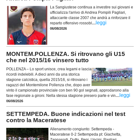
La Sangiustese continua a investire sui giovani e
ufficializza l'arrivo di Andrea Pompili Pagliari,
attaccante classe 2007 che andrà a rinforzare il
...
leggi
reparto offensivo rossobl
06/08/2026
MONTEM.POLLENZA. Si ritrovano gli U15
che nel 2015/16 vinsero tutto
POLLENZA – Lo sport unisce, crea legami e lascia
ricordi indelebili. A dieci anni da una storica
stagione calcistica, quella 2015/16, si ritrovano i
ragazzi del Montemilone Pollenza che, dopo aver
vinto il campionato provinciale con ben 90 gol segnati, approdarono alla
...
leggi
fase regionale a gironi. Nella stessa stagione presero parte e vin
06/08/2026
SETTEMPEDA. Buone indicazioni nel test
contro la Maceratese
Allenamento congiunto: Settempeda -
Maceratese 0-2 Settempeda pt: Giachetta,
Zappasodi, Dutto, Pepi, Uncini, Pagliari,