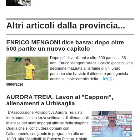
Altri articoli dalla provincia...
ENRICO MENGONI dice basta: dopo oltre
500 partite un nuovo capitolo
Dopo più di vent'anni e oltre 500 partite, a 38
anni Enrico Mengoni saluta il calcio giocato. Una
decisione maturata al termine di un lungo
percorso che ha visto il difensore protagonista
...
leggi
anche sui palcoscenici della
08/08/2026
AURORA TREIA. Lavori al "Capponi",
allenamenti a Urbisaglia
L'Associazione Polisportiva Aurora Treia sta
terminando la sua terza settimana di allenamenti
in attesa dei primi impegni ufficiali della stagione.
Quella che si concluderà domani con
l’allenamento congiunto in programma alle ore
18:00, allo “Scarfiotti” di Potenza Picena, è stata