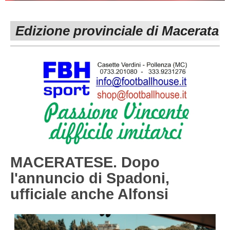
PESARO URBINO
PROMOZIONE
DIRETTA
Edizione provinciale di Macerata
Carica la tua Rosa
1^ CATEGORIA
2^ CATEGORIA
3^ CATEGORIA
GIOVANILI
MACERATESE. Dopo
l'annuncio di Spadoni,
ufficiale anche Alfonsi