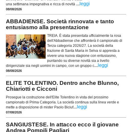
...
leggi
una settimana impegnativa e ricca di novità
08/08/2026
ABBADIENSE. Società rinnovata e tanto
entusiasmo alla presentazione
TREIA. È stata presentata ufficialmente la rosa
dell'Abbadiense che affronterà il campionato di
Terza categoria 2026/27. La società della
frazione di Santa Maria in Selva si appresta a
vivere una nuova stagione con entusiasmo,
puntando su diverse novità sia a livello
...
leggi
dirigenziale sia negli uomini in campo, con un gruppo c
08/08/2026
ELITE TOLENTINO. Dentro anche Blunno,
Chiariotti e Cicconi
Prosegue la costruzione dell'Elite Tolentino in vista del prossimo
campionato di Prima Categoria. La società continua sulla linea verde e
...
leggi
mette a disposizione di mister Paolo Biciuf
07/08/2026
SANGIUSTESE. In attacco ecco il giovane
Andrea Pompili Pagliari