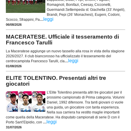
Romagnoli, Bonifazi, Ceesay, Cicconetti,
Guermandi.Settempeda st: Giachetta (33’ Angeli),
Brandi, Pepi (26’ Monachesi), Eugeni, Codoni,
...
leggi
Scocco, Sfrappini, Pa
06/08/2026
MACERATESE. Ufficiale il tesseramento di
Francesco Tarulli
La Maceratese aggiunge un nuovo tassello alla rosa in vista della stagione
2026/2027. Il club biancorosso ha ufficializzato il tesseramento del
...
leggi
centrocampista Francesco Tarulli, cla
01/08/2026
ELITE TOLENTINO. Presentati altri tre
giocatori
L’Elite Tolentino presenta altri tre giocatori per il
prossimo campionato di Prima categoria. Volunni
Daniel, 1992 difensore. Tra tanti giovani ci vuole
una guida, un giocatore con tanta esperienza.
Nella sua carriera ha vestito maglie importanti
come quella della Maceratese. Ha disputato campionati di serie D con il
...
leggi
Porto Sant’Elpidio, con
31/07/2026