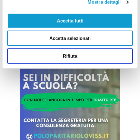
e guarda al futuro confermando tre giovani che
Mostra dettagli
faranno parte della rosa impegnata nel prossimo
campionato di Eccellenza. La società
...
leggi
biancorossa ha infatti ufficializzato l
Accetta tutti
24/07/2026
Vai all'edizione provinciale
Accetta selezionati
Rifiuta