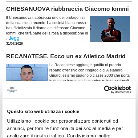
CHIESANUOVA riabbraccia Giacomo Iommi
Il Chiesanuova riabbraccia uno dei protagonisti
della sua storia recente. La società biancorossa
ha ufficializzato il ritorno del difensore Giacomo
Iommi, che farà parte della rosa a disposizione di
...
leggi
31/07/2026
RECANATESE. Ecco un ex Atletico Madrid
La Recanatese aggiunge qualità al proprio
reparto offensivo con l'ingaggio di Alejandro
Ginard, esterno spagnolo classe 2003 che porta
in dote un bagaglio di esperienze internazionali
...
leggi
e si è già messo in mostr
30/07/2026
AMATORI CALCIO APPIGNANO. La società
Questo sito web utilizza i cookie
riparte da Bonifazi
Utilizziamo i cookie per personalizzare contenuti ed
...
leggi
27/07/2026
annunci, per fornire funzionalità dei social media e per
analizzare il nostro traffico. Condividiamo inoltre