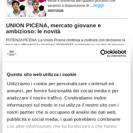
verde e presenta altri quattro giocatori che
...
leggi
saranno a disposizione di
29/07/2026
UNION PICENA, mercato giovane e
ambizioso: le novità
POTENZA PICENA. La Union Picena continua a costruire con decisione la
rosa che affronterà la stagione 2026/2027, puntando su un mix di giovani
talenti, giocatori già pronti per la categoria e figure di esperienza nell'area
tecnica. Il club di Potenza Picena ha ufficializzato una serie di innesti che
...
leggi
confermano la volontà di dare contin
29/07/2026
Questo sito web utilizza i cookie
LORESE. Prende forma la nuova squadra di
mister Malatesta
Utilizziamo i cookie per personalizzare contenuti ed
annunci, per fornire funzionalità dei social media e per
...
leggi
analizzare il nostro traffico. Condividiamo inoltre
28/07/2026
informazioni sul modo in cui utilizza il nostro sito con i
nostri partner che si occupano di analisi dei dati web,
pubblicità e social media, i quali potrebbero combinarle
con altre informazioni che ha fornito loro o che hanno
RICCI: "Mercato importante, ora dobbiamo