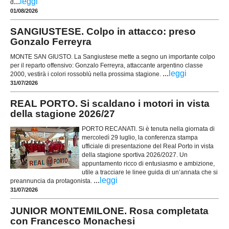
...
leggi
d
01/08/2026
SANGIUSTESE. Colpo in attacco: preso
Gonzalo Ferreyra
MONTE SAN GIUSTO. La Sangiustese mette a segno un importante colpo
per il reparto offensivo: Gonzalo Ferreyra, attaccante argentino classe
...
leggi
2000, vestirà i colori rossoblù nella prossima stagione.
31/07/2026
REAL PORTO. Si scaldano i motori in vista
della stagione 2026/27
PORTO RECANATI. Si è tenuta nella giornata di
mercoledì 29 luglio, la conferenza stampa
ufficiale di presentazione del Real Porto in vista
della stagione sportiva 2026/2027. Un
appuntamento ricco di entusiasmo e ambizione,
utile a tracciare le linee guida di un’annata che si
...
leggi
preannuncia da protagonista.
31/07/2026
JUNIOR MONTEMILONE. Rosa completata
con Francesco Monachesi