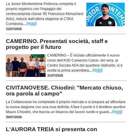
La Junior Montemilone Pollenza completa il
proprio organico con l'ingaggio del
centrocampista classe '95 Francesco Monachesi
(foto), reduce dall'ultima stagione al CSKA
...
leggi
Corridonia
31/07/2026
CAMERINO. Presentati società, staff e
progetto per il futuro
CAMERINO – È iniziato ufficialmente il nuovo
corso dell'ASD Camerino Calcio. Ieri sera, al
Centro Sociale ADA del quartiere Vallicelle, si è
...
leggi
svolta la prima assemblea
31/07/2026
CIVITANOVESE. Chiodini: "Mercato chiuso,
ora parola al campo"
La Civitanovese ha completato il proprio mercato e si prepara ad affrontare
la nuova stagione con una rosa definita. A fare il punto è il direttore sportivo
...
leggi
Mauro Chiodini, che traccia un bilancio del lavoro svolto e guard
30/07/2026
L'AURORA TREIA si presenta con