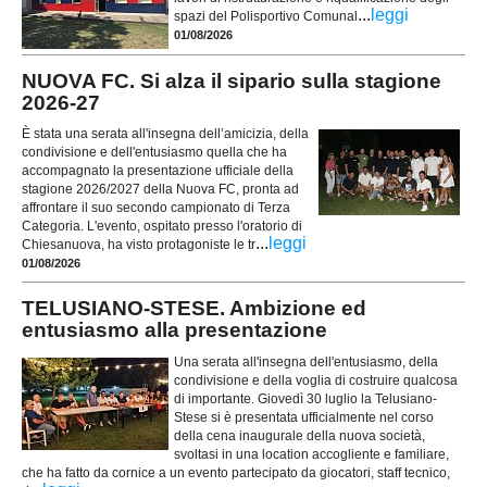
...
leggi
spazi del Polisportivo Comunal
01/08/2026
NUOVA FC. Si alza il sipario sulla stagione
2026-27
È stata una serata all'insegna dell’amicizia, della
condivisione e dell'entusiasmo quella che ha
accompagnato la presentazione ufficiale della
stagione 2026/2027 della Nuova FC, pronta ad
affrontare il suo secondo campionato di Terza
Categoria. L'evento, ospitato presso l'oratorio di
...
leggi
Chiesanuova, ha visto protagoniste le tr
01/08/2026
TELUSIANO-STESE. Ambizione ed
entusiasmo alla presentazione
Una serata all'insegna dell'entusiasmo, della
condivisione e della voglia di costruire qualcosa
di importante. Giovedì 30 luglio la Telusiano-
Stese si è presentata ufficialmente nel corso
della cena inaugurale della nuova società,
svoltasi in una location accogliente e familiare,
che ha fatto da cornice a un evento partecipato da giocatori, staff tecnico,