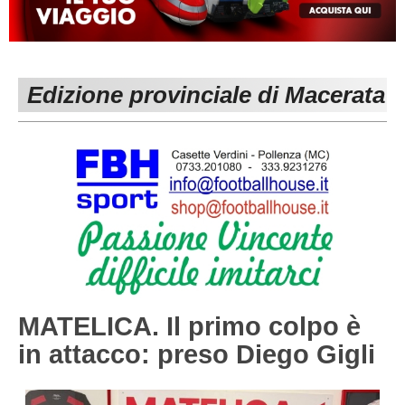
MACERATA
ECCELLENZA
REGIONALI
PESARO URBINO
PROMOZIONE
DIRETTA
Edizione provinciale di Macerata
Carica la tua Rosa
1^ CATEGORIA
2^ CATEGORIA
3^ CATEGORIA
GIOVANILI
MATELICA. Il primo colpo è
in attacco: preso Diego Gigli