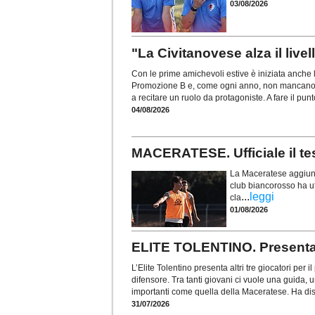
03/08/2026
"La Civitanovese alza il live
Con le prime amichevoli estive è iniziata anche
Promozione B e, come ogni anno, non mancano l
a recitare un ruolo da protagoniste. A fare il pun
04/08/2026
MACERATESE. Ufficiale il te
La Maceratese aggiunge
club biancorosso ha uf
...
leggi
cla
01/08/2026
ELITE TOLENTINO. Presentati 
L’Elite Tolentino presenta altri tre giocatori pe
difensore. Tra tanti giovani ci vuole una guida, 
importanti come quella della Maceratese. Ha disp
31/07/2026