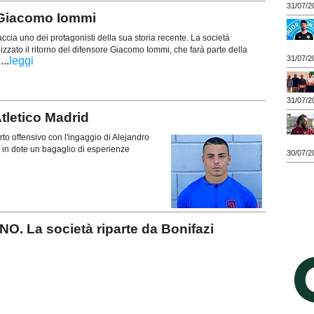
31/07/2
Giacomo Iommi
ccia uno dei protagonisti della sua storia recente. La società
lizzato il ritorno del difensore Giacomo Iommi, che farà parte della
31/07/2
...
leggi
i
31/07/2
letico Madrid
to offensivo con l'ingaggio di Alejandro
 in dote un bagaglio di esperienze
30/07/2
 La società riparte da Bonifazi