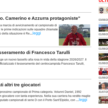
ULT
llo. Camerino e Azzurra protagoniste"
03/08/2
 la marcia di avvicinamento al campionato di
e prime indicazioni sulle squadre chiamate
...
leggi
to della situazione è Re
01/08/2
01/08/2
sseramento di Francesco Tarulli
 un nuovo tassello alla rosa in vista della stagione 2026/2027. Il
01/08/2
ficializzato il tesseramento del centrocampista Francesco Tarulli,
01/08/2
altri tre giocatori
r il prossimo campionato di Prima categoria. Volunni Daniel, 1992
31/07/2
un giocatore con tanta esperienza. Nella sua carriera ha vestito maglie
...
leggi
utato campionati di serie D con il Porto Sant’Elpidio, con