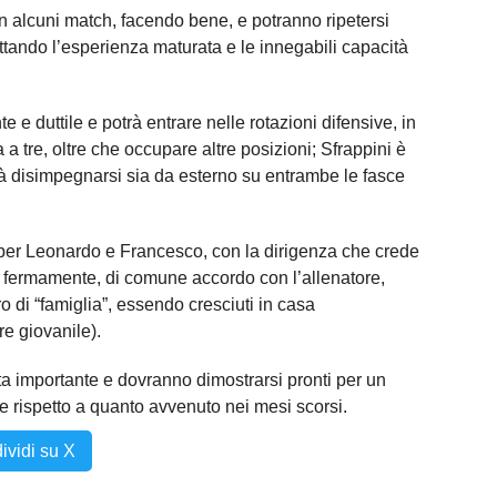
 in alcuni match, facendo bene, e potranno ripetersi
tando l’esperienza maturata e le innegabili capacità
e e duttile e potrà entrare nelle rotazioni difensive, in
 a tre, oltre che occupare altre posizioni; Sfrappini è
rà disimpegnarsi sia da esterno su entrambe le fasce
 per Leonardo e Francesco, con la dirigenza che crede
ci fermamente, di comune accordo con l’allenatore,
ro di “famiglia”, essendo cresciuti in casa
re giovanile).
a importante e dovranno dimostrarsi pronti per un
e rispetto a quanto avvenuto nei mesi scorsi.
ividi su X