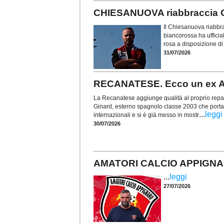
CHIESANUOVA riabbraccia 
Il Chiesanuova riabbra
biancorossa ha ufficia
rosa a disposizione d
31/07/2026
RECANATESE. Ecco un ex At
La Recanatese aggiunge qualità al proprio repar
Ginard, esterno spagnolo classe 2003 che porta
...
leggi
internazionali e si è già messo in mostr
30/07/2026
AMATORI CALCIO APPIGNANO.
...
leggi
27/07/2026