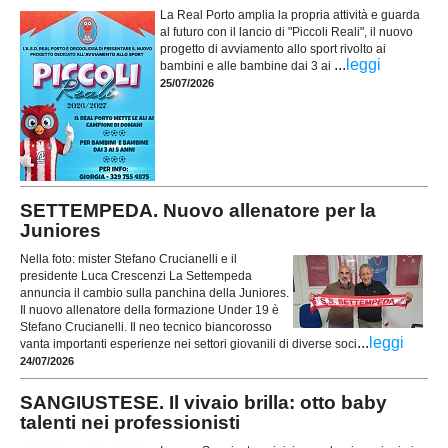
La Real Porto amplia la propria attività e guarda
al futuro con il lancio di "Piccoli Reali", il nuovo
progetto di avviamento allo sport rivolto ai
...
leggi
bambini e alle bambine dai 3 ai
25/07/2026
SETTEMPEDA. Nuovo allenatore per la
Juniores
Nella foto: mister Stefano Crucianelli e il
presidente Luca Crescenzi La Settempeda
annuncia il cambio sulla panchina della Juniores.
Il nuovo allenatore della formazione Under 19 è
Stefano Crucianelli. Il neo tecnico biancorosso
...
leggi
vanta importanti esperienze nei settori giovanili di diverse soci
24/07/2026
SANGIUSTESE. Il vivaio brilla: otto baby
talenti nei professionisti