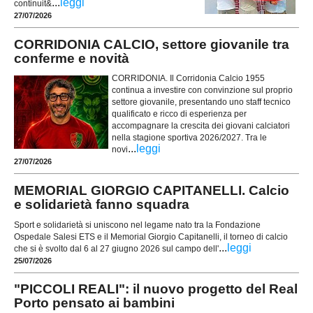
...
leggi
continuit&
27/07/2026
CORRIDONIA CALCIO, settore giovanile tra
conferme e novità
CORRIDONIA. Il Corridonia Calcio 1955
continua a investire con convinzione sul proprio
settore giovanile, presentando uno staff tecnico
qualificato e ricco di esperienza per
accompagnare la crescita dei giovani calciatori
nella stagione sportiva 2026/2027. Tra le
...
leggi
novi
27/07/2026
MEMORIAL GIORGIO CAPITANELLI. Calcio
e solidarietà fanno squadra
Sport e solidarietà si uniscono nel legame nato tra la Fondazione
Ospedale Salesi ETS e il Memorial Giorgio Capitanelli, il torneo di calcio
...
leggi
che si è svolto dal 6 al 27 giugno 2026 sul campo dell'
25/07/2026
"PICCOLI REALI": il nuovo progetto del Real
Porto pensato ai bambini