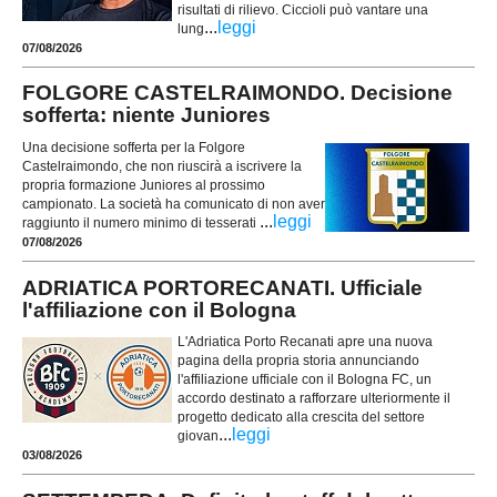
risultati di rilievo. Ciccioli può vantare una
...
leggi
lung
07/08/2026
FOLGORE CASTELRAIMONDO. Decisione
sofferta: niente Juniores
Una decisione sofferta per la Folgore
Castelraimondo, che non riuscirà a iscrivere la
propria formazione Juniores al prossimo
campionato. La società ha comunicato di non aver
...
leggi
raggiunto il numero minimo di tesserati
07/08/2026
ADRIATICA PORTORECANATI. Ufficiale
l'affiliazione con il Bologna
L'Adriatica Porto Recanati apre una nuova
pagina della propria storia annunciando
l'affiliazione ufficiale con il Bologna FC, un
accordo destinato a rafforzare ulteriormente il
progetto dedicato alla crescita del settore
...
leggi
giovan
03/08/2026