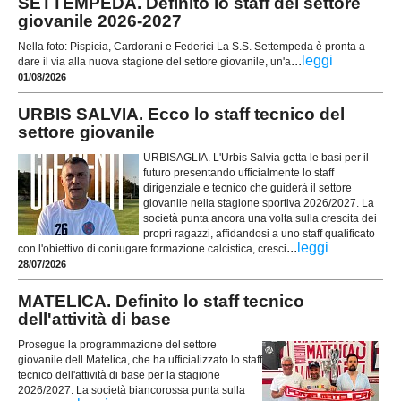
SETTEMPEDA. Definito lo staff del settore
giovanile 2026-2027
Nella foto: Pispicia, Cardorani e Federici La S.S. Settempeda è pronta a
...
leggi
dare il via alla nuova stagione del settore giovanile, un'a
01/08/2026
URBIS SALVIA. Ecco lo staff tecnico del
settore giovanile
URBISAGLIA. L'Urbis Salvia getta le basi per il
futuro presentando ufficialmente lo staff
dirigenziale e tecnico che guiderà il settore
giovanile nella stagione sportiva 2026/2027. La
società punta ancora una volta sulla crescita dei
propri ragazzi, affidandosi a uno staff qualificato
...
leggi
con l'obiettivo di coniugare formazione calcistica, cresci
28/07/2026
MATELICA. Definito lo staff tecnico
dell'attività di base
Prosegue la programmazione del settore
giovanile dell Matelica, che ha ufficializzato lo staff
tecnico dell'attività di base per la stagione
2026/2027. La società biancorossa punta sulla