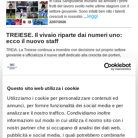
In casa Sangiustese iniziano ad arrivare i primi
frutti del lavoro svolto nelle ultime stagioni con il
settore giovanile. Sono infatti ben otto i talenti
...
leggi
cresciuti in rossoblù
22/07/2026
TREIESE. Il vivaio riparte dai numeri uno:
ecco il nuovo staff
TREIA. La Treiese continua a investire con decisione sul proprio settore
giovanile e ufficializza il nuovo staff dedicato alla crescita dei portieri,
affidando la responsabilità dell'intero progetto a un professionista di
...
leggi
grande esperienza come Luca Gentili
18/07/2026
TRODICA. Il settore giovanile riparte da
Questo sito web utilizza i cookie
Massimo Ciocci
Utilizziamo i cookie per personalizzare contenuti ed
Il Trodica Calcio e il Trodica Junior rafforzano il
proprio progetto dedicato ai giovani affidando il
annunci, per fornire funzionalità dei social media e per
ruolo di Responsabile Tecnico del Settore
analizzare il nostro traffico. Condividiamo inoltre
...
leggi
Giovanile a
informazioni sul modo in cui utilizza il nostro sito con i
13/07/2026
nostri partner che si occupano di analisi dei dati web,
CASETTE VERDINI. Ecco la Juniores: il
pubblicità e social media, i quali potrebbero combinarle