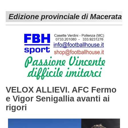
PESARO URBINO
PROMOZIONE
DIRETTA
Edizione provinciale di Macerata
Carica la tua Rosa
1^ CATEGORIA
2^ CATEGORIA
3^ CATEGORIA
GIOVANILI
VELOX ALLIEVI. AFC Fermo
e Vigor Senigallia avanti ai
rigori