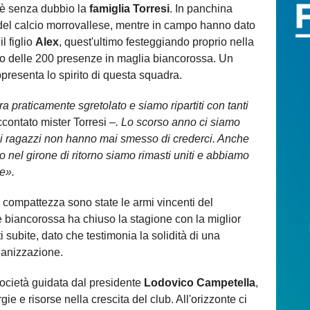
c'è senza dubbio la
famiglia Torresi
. In panchina
 del calcio morrovallese, mentre in campo hanno dato
il figlio
Alex
, quest'ultimo festeggiando proprio nella
do delle 200 presenze in maglia biancorossa. Un
resenta lo spirito di questa squadra.
a praticamente sgretolato e siamo ripartiti con tanti
contato mister Torresi –
. Lo scorso anno ci siamo
e i ragazzi non hanno mai smesso di crederci. Anche
el girone di ritorno siamo rimasti uniti e abbiamo
e».
e compattezza sono state le armi vincenti del
 biancorossa ha chiuso la stagione con la miglior
 subite, dato che testimonia la solidità di una
ganizzazione.
ocietà guidata dal presidente
Lodovico Campetella
,
gie e risorse nella crescita del club. All'orizzonte ci