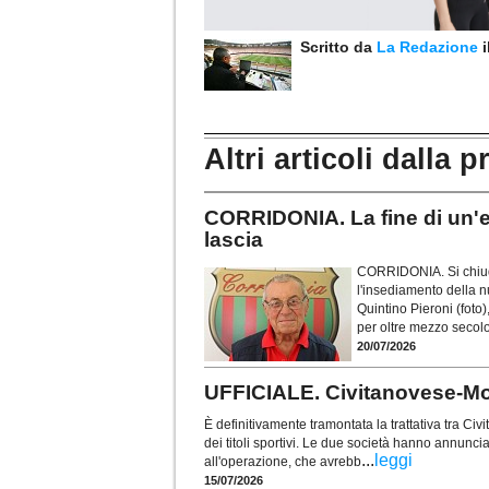
Scritto da
La Redazione
Altri articoli dalla p
CORRIDONIA. La fine di un'ep
lascia
CORRIDONIA. Si chiude
l'insediamento della n
Quintino Pieroni (foto
per oltre mezzo secolo 
20/07/2026
UFFICIALE. Civitanovese-Mont
È definitivamente tramontata la trattativa tra C
dei titoli sportivi. Le due società hanno annunc
...
leggi
all'operazione, che avrebb
15/07/2026