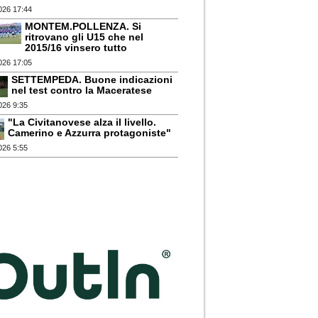
026 17:44
MONTEM.POLLENZA. Si
ritrovano gli U15 che nel
2015/16 vinsero tutto
026 17:05
SETTEMPEDA. Buone indicazioni
nel test contro la Maceratese
026 9:35
"La Civitanovese alza il livello.
Camerino e Azzurra protagoniste"
026 5:55