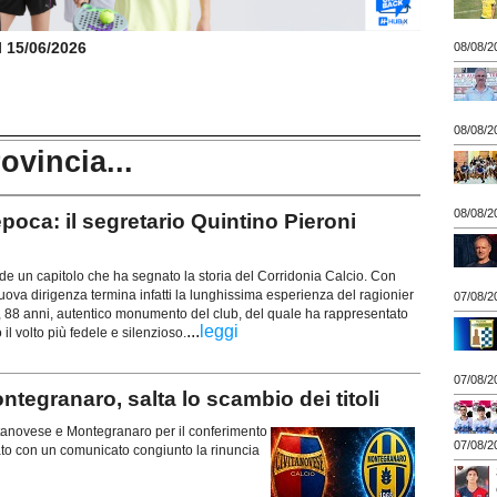
il 15/06/2026
08/08/2
08/08/2
rovincia...
08/08/2
oca: il segretario Quintino Pieroni
 un capitolo che ha segnato la storia del Corridonia Calcio. Con
uova dirigenza termina infatti la lunghissima esperienza del ragionier
07/08/2
), 88 anni, autentico monumento del club, del quale ha rappresentato
...
leggi
il volto più fedele e silenzioso.
07/08/2
egranaro, salta lo scambio dei titoli
ivitanovese e Montegranaro per il conferimento
07/08/2
iato con un comunicato congiunto la rinuncia