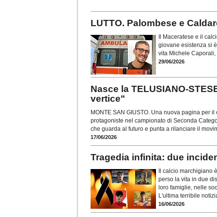
LUTTO. Palombese e Caldarol
Il Maceratese e il calci
giovane esistenza si è
vita Michele Caporali,
29/06/2026
Nasce la TELUSIANO-STESE: 
vertice"
MONTE SAN GIUSTO. Una nuova pagina per il cal
protagoniste nel campionato di Seconda Categori
che guarda al futuro e punta a rilanciare il movim
17/06/2026
Tragedia infinita: due incid
Il calcio marchigiano 
perso la vita in due di
loro famiglie, nelle so
L'ultima terribile notiz
16/06/2026