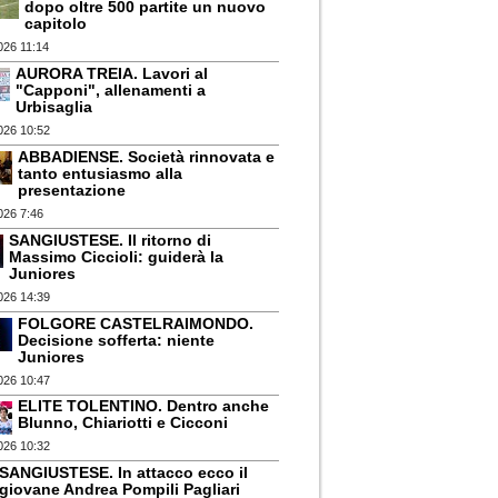
dopo oltre 500 partite un nuovo
capitolo
026 11:14
AURORA TREIA. Lavori al
"Capponi", allenamenti a
Urbisaglia
026 10:52
ABBADIENSE. Società rinnovata e
tanto entusiasmo alla
presentazione
026 7:46
SANGIUSTESE. Il ritorno di
Massimo Ciccioli: guiderà la
Juniores
026 14:39
FOLGORE CASTELRAIMONDO.
Decisione sofferta: niente
Juniores
026 10:47
ELITE TOLENTINO. Dentro anche
Blunno, Chiariotti e Cicconi
026 10:32
SANGIUSTESE. In attacco ecco il
giovane Andrea Pompili Pagliari