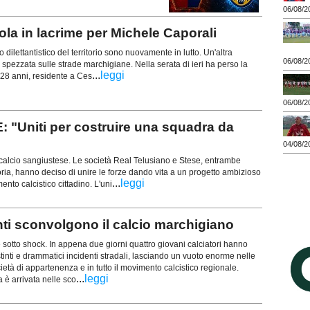
06/08/2
a in lacrime per Michele Caporali
o dilettantistico del territorio sono nuovamente in lutto. Un'altra
06/08/2
 spezzata sulle strade marchigiane. Nella serata di ieri ha perso la
...
leggi
 28 anni, residente a Ces
06/08/2
"Uniti per costruire una squadra da
04/08/2
cio sangiustese. Le società Real Telusiano e Stese, entrambe
a, hanno deciso di unire le forze dando vita a un progetto ambizioso
...
leggi
ento calcistico cittadino. L'uni
enti sconvolgono il calcio marchigiano
è sotto shock. In appena due giorni quattro giovani calciatori hanno
stinti e drammatici incidenti stradali, lasciando un vuoto enorme nelle
cietà di appartenenza e in tutto il movimento calcistico regionale.
...
leggi
ia è arrivata nelle sco