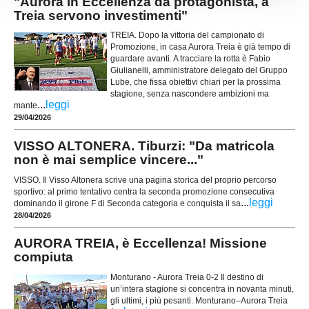
"Aurora in Eccellenza da protagonista, a
Treia servono investimenti"
TREIA. Dopo la vittoria del campionato di
Promozione, in casa Aurora Treia è già tempo di
guardare avanti. A tracciare la rotta è Fabio
Giulianelli, amministratore delegato del Gruppo
Lube, che fissa obiettivi chiari per la prossima
stagione, senza nascondere ambizioni ma
...
leggi
mante
29/04/2026
VISSO ALTONERA. Tiburzi: "Da matricola
non è mai semplice vincere..."
VISSO. Il Visso Altonera scrive una pagina storica del proprio percorso
sportivo: al primo tentativo centra la seconda promozione consecutiva
...
leggi
dominando il girone F di Seconda categoria e conquista il sa
28/04/2026
AURORA TREIA, è Eccellenza! Missione
compiuta
Monturano - Aurora Treia 0-2 Il destino di
un’intera stagione si concentra in novanta minuti,
gli ultimi, i più pesanti. Monturano–Aurora Treia