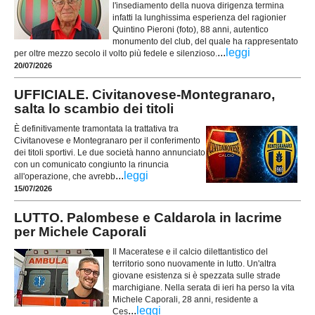
l'insediamento della nuova dirigenza termina
infatti la lunghissima esperienza del ragionier
Quintino Pieroni (foto), 88 anni, autentico
monumento del club, del quale ha rappresentato
...
leggi
per oltre mezzo secolo il volto più fedele e silenzioso.
20/07/2026
UFFICIALE. Civitanovese-Montegranaro,
salta lo scambio dei titoli
È definitivamente tramontata la trattativa tra
Civitanovese e Montegranaro per il conferimento
dei titoli sportivi. Le due società hanno annunciato
con un comunicato congiunto la rinuncia
...
leggi
all'operazione, che avrebb
15/07/2026
LUTTO. Palombese e Caldarola in lacrime
per Michele Caporali
Il Maceratese e il calcio dilettantistico del
territorio sono nuovamente in lutto. Un'altra
giovane esistenza si è spezzata sulle strade
marchigiane. Nella serata di ieri ha perso la vita
Michele Caporali, 28 anni, residente a
...
leggi
Ces