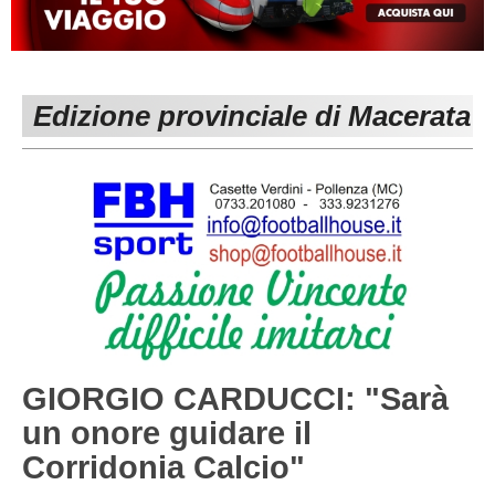
MACERATA
ECCELLENZA
REGIONALI
PESARO URBINO
PROMOZIONE
DIRETTA
Edizione provinciale di Macerata
Carica la tua Rosa
1^ CATEGORIA
2^ CATEGORIA
3^ CATEGORIA
GIOVANILI
GIORGIO CARDUCCI: "Sarà
un onore guidare il
Corridonia Calcio"