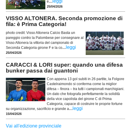
...
leggi
è
25/04/2026
VISSO ALTONERA. Seconda promozione di
fila: è Prima Categoria!
photo credit: Visso Altonera Calcio Basta un
pareggio contro la Palombese per consegnare al
Visso Altonera la vittoria del campionato di
...
leggi
Seconda Categoria girone F e la co
25/04/2026
CARACCI & LORI super: quando una difesa
bunker passa dai guantoni
Con appena 13 gol subiti in 26 partite, la Folgore
Castelraimondo si conferma come la miglior
difesa – finora – tra tutti i campionati marchigiani.
Un dato che fotografa perfettamente la solidità
della vice capolista del girone C di Prima
Categoria, capace di costruire le proprie fortune
...
leggi
su organizzazione, sacrificio e grande a
15/04/2026
Vai all'edizione provinciale