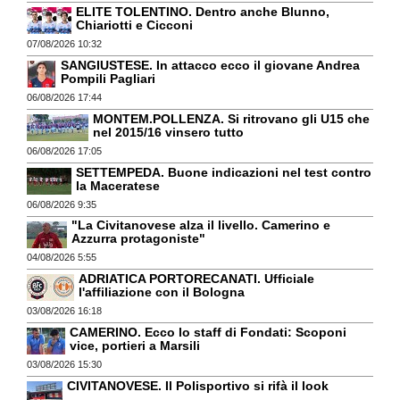
ELITE TOLENTINO. Dentro anche Blunno,
Chiariotti e Cicconi
07/08/2026 10:32
SANGIUSTESE. In attacco ecco il giovane Andrea
Pompili Pagliari
06/08/2026 17:44
MONTEM.POLLENZA. Si ritrovano gli U15 che
nel 2015/16 vinsero tutto
06/08/2026 17:05
SETTEMPEDA. Buone indicazioni nel test contro
la Maceratese
06/08/2026 9:35
"La Civitanovese alza il livello. Camerino e
Azzurra protagoniste"
04/08/2026 5:55
ADRIATICA PORTORECANATI. Ufficiale
l'affiliazione con il Bologna
03/08/2026 16:18
CAMERINO. Ecco lo staff di Fondati: Scoponi
vice, portieri a Marsili
03/08/2026 15:30
CIVITANOVESE. Il Polisportivo si rifà il look