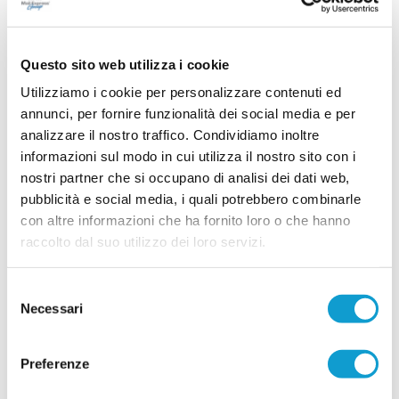
il calcio marchigiano
Il calcio marchigiano è sotto shock. In appena due
giorni quattro giovani calciatori hanno perso la
Questo sito web utilizza i cookie
vita in due distinti e drammatici incidenti stradali,
lasciando un vuoto enorme nelle loro famiglie,
Utilizziamo i cookie per personalizzare contenuti ed
nelle società di appartenenza e in tutto il
movimento calcistico regionale. L'ultima terribile
annunci, per fornire funzionalità dei social media e per
...
leggi
notizia è arrivata nelle sco
analizzare il nostro traffico. Condividiamo inoltre
16/06/2026
informazioni sul modo in cui utilizza il nostro sito con i
Nasce la CIVITANOVESE MG: accordo fatto!
nostri partner che si occupano di analisi dei dati web,
Rossoblu in Eccellenza
pubblicità e social media, i quali potrebbero combinarle
con altre informazioni che ha fornito loro o che hanno
CIVITANOVA MARCHE. La Civitanovese riparte
dall’Eccellenza. È stato infatti raggiunto l’accordo
raccolto dal suo utilizzo dei loro servizi.
che consentirà al club rossoblù di prendere parte
al massimo campionato dilettantistico regionale
nella prossima stagione con la denominazione di
Selezione
"Civitanovese Mg".Nella giornata odierna il
Necessari
...
leggi
del
presidente
18/06/2026
consenso
POTENZA PICENA. Comotto: "In una gara
Preferenze
abbiamo capito la nostra forza"