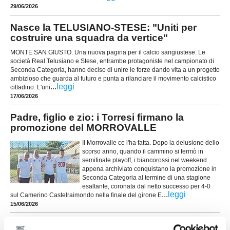
29/06/2026
Nasce la TELUSIANO-STESE: "Uniti per
costruire una squadra da vertice"
MONTE SAN GIUSTO. Una nuova pagina per il calcio sangiustese. Le
società Real Telusiano e Stese, entrambe protagoniste nel campionato di
Seconda Categoria, hanno deciso di unire le forze dando vita a un progetto
ambizioso che guarda al futuro e punta a rilanciare il movimento calcistico
...
leggi
cittadino. L'uni
17/06/2026
Padre, figlio e zio: i Torresi firmano la
promozione del MORROVALLE
Il Morrovalle ce l'ha fatta. Dopo la delusione dello
scorso anno, quando il cammino si fermò in
semifinale playoff, i biancorossi nel weekend
appena archiviato conquistano la promozione in
Seconda Categoria al termine di una stagione
esaltante, coronata dal netto successo per 4-0
...
leggi
sul Camerino Castelraimondo nella finale del girone E
15/06/2026
Tragedia infinita: due incidenti sconvolgono