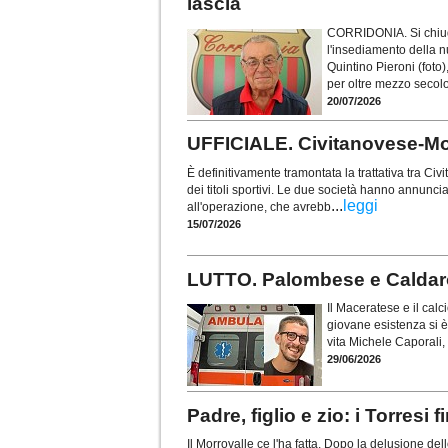
lascia
CORRIDONIA. Si chiude
l'insediamento della n
Quintino Pieroni (foto
per oltre mezzo secolo 
20/07/2026
UFFICIALE. Civitanovese-Mont
È definitivamente tramontata la trattativa tra C
dei titoli sportivi. Le due società hanno annunc
...
leggi
all'operazione, che avrebb
15/07/2026
LUTTO. Palombese e Caldarol
Il Maceratese e il calci
giovane esistenza si è
vita Michele Caporali,
29/06/2026
Padre, figlio e zio: i Torr
Il Morrovalle ce l'ha fatta. Dopo la delusione de