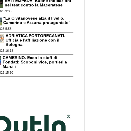
SETTEMPEDA. Buone indicazioni
nel test contro la Maceratese
026 9:35
"La Civitanovese alza il livello.
Camerino e Azzurra protagoniste"
026 5:55
ADRIATICA PORTORECANATI.
Ufficiale l'affiliazione con il
Bologna
026 16:18
CAMERINO. Ecco lo staff di
Fondati: Scoponi vice, portieri a
Marsili
026 15:30