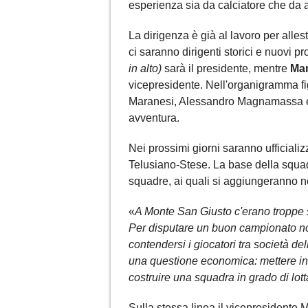
esperienza sia da calciatore che da a
La dirigenza è già al lavoro per alles
ci saranno dirigenti storici e nuovi pr
in alto)
sarà il presidente, mentre
Man
vicepresidente. Nell'organigramma f
Maranesi, Alessandro Magnamassa e al
avventura.
Nei prossimi giorni saranno ufficializ
Telusiano-Stese. La base della squad
squadre, ai quali si aggiungeranno no
«
A Monte San Giusto c'erano troppe
Per disputare un buon campionato non
contendersi i giocatori tra società d
una questione economica: mettere ins
costruire una squadra in grado di lotta
Sulla stessa linea il vicepresidente