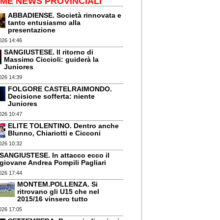
IME NEWS PROVINCIALI
ABBADIENSE. Società rinnovata e
tanto entusiasmo alla
presentazione
026 14:46
SANGIUSTESE. Il ritorno di
Massimo Ciccioli: guiderà la
Juniores
026 14:39
FOLGORE CASTELRAIMONDO.
Decisione sofferta: niente
Juniores
026 10:47
ELITE TOLENTINO. Dentro anche
Blunno, Chiariotti e Cicconi
026 10:32
SANGIUSTESE. In attacco ecco il
giovane Andrea Pompili Pagliari
026 17:44
MONTEM.POLLENZA. Si
ritrovano gli U15 che nel
2015/16 vinsero tutto
026 17:05