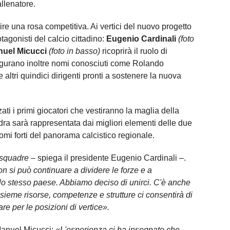
llenatore.
tire una rosa competitiva. Ai vertici del nuovo progetto
otagonisti del calcio cittadino:
Eugenio Cardinali
(foto
uel Micucci
(foto in basso)
ricoprirà il ruolo di
igurano inoltre nomi conosciuti come Rolando
tri quindici dirigenti pronti a sostenere la nuova
zati i primi giocatori che vestiranno la maglia della
ra sarà rappresentata dai migliori elementi delle due
mi forti del panorama calcistico regionale.
 squadre
– spiega il presidente Eugenio Cardinali –.
 si può continuare a dividere le forze e a
ello stesso paese. Abbiamo deciso di unirci. C'è anche
ieme risorse, competenze e strutture ci consentirà di
re per le posizioni di vertice».
 Manuel Micucci:
«L'esperienza ci ha insegnato che