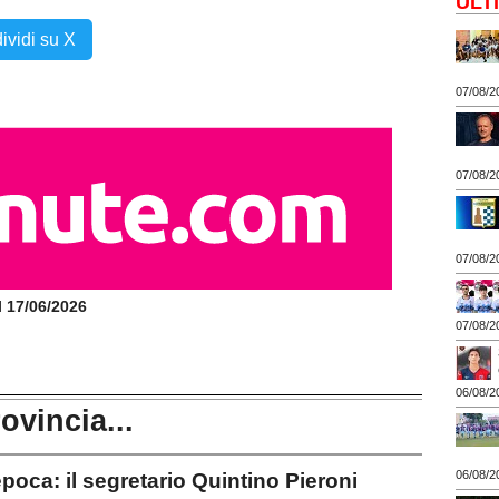
ULT
ividi su X
07/08/2
07/08/2
07/08/2
il 17/06/2026
07/08/2
06/08/2
rovincia...
06/08/2
oca: il segretario Quintino Pieroni