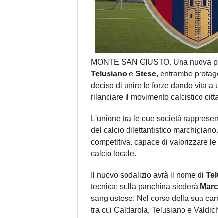
MONTE SAN GIUSTO. Una nuova pagin
Telusiano
e
Stese
, entrambe protag
deciso di unire le forze dando vita a
rilanciare il movimento calcistico citt
L'unione tra le due società rappresen
del calcio dilettantistico marchigiano.
competitiva, capace di valorizzare le r
calcio locale.
Il nuovo sodalizio avrà il nome di
Tel
tecnica: sulla panchina siederà
Marc
sangiustese. Nel corso della sua carrie
tra cui Caldarola, Telusiano e Valdic