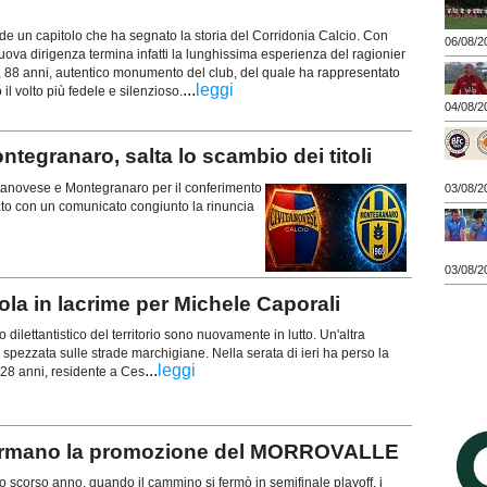
 un capitolo che ha segnato la storia del Corridonia Calcio. Con
06/08/2
uova dirigenza termina infatti la lunghissima esperienza del ragionier
), 88 anni, autentico monumento del club, del quale ha rappresentato
...
leggi
il volto più fedele e silenzioso.
04/08/2
egranaro, salta lo scambio dei titoli
ivitanovese e Montegranaro per il conferimento
03/08/2
iato con un comunicato congiunto la rinuncia
03/08/2
a in lacrime per Michele Caporali
o dilettantistico del territorio sono nuovamente in lutto. Un'altra
 spezzata sulle strade marchigiane. Nella serata di ieri ha perso la
...
leggi
 28 anni, residente a Ces
esi firmano la promozione del MORROVALLE
llo scorso anno, quando il cammino si fermò in semifinale playoff, i