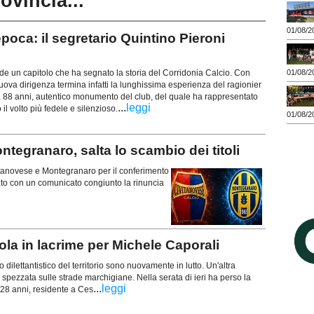
rovincia...
01/08/2
oca: il segretario Quintino Pieroni
 un capitolo che ha segnato la storia del Corridonia Calcio. Con
01/08/2
uova dirigenza termina infatti la lunghissima esperienza del ragionier
), 88 anni, autentico monumento del club, del quale ha rappresentato
...
leggi
il volto più fedele e silenzioso.
01/08/2
egranaro, salta lo scambio dei titoli
ivitanovese e Montegranaro per il conferimento
iato con un comunicato congiunto la rinuncia
a in lacrime per Michele Caporali
o dilettantistico del territorio sono nuovamente in lutto. Un'altra
 spezzata sulle strade marchigiane. Nella serata di ieri ha perso la
...
leggi
 28 anni, residente a Ces