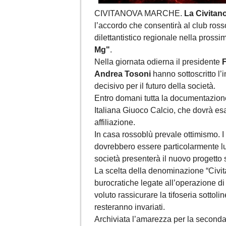
CIVITANOVA MARCHE.
La Civitano
l’accordo che consentirà al club ros
dilettantistico regionale nella pross
Mg"
.
Nella giornata odierna il presidente
F
Andrea Tosoni
hanno sottoscritto l
decisivo per il futuro della società.
Entro domani tutta la documentazion
Italiana Giuoco Calcio, che dovrà esa
affiliazione.
In casa rossoblù prevale ottimismo. I
dovrebbero essere particolarmente lung
società presenterà il nuovo progetto spo
La scelta della denominazione “Civ
burocratiche legate all’operazione di 
voluto rassicurare la tifoseria sottoli
resteranno invariati.
Archiviata l’amarezza per la seconda