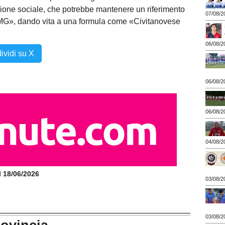
ione sociale, che potrebbe mantenere un riferimento
07/08/2
«MG», dando vita a una formula come «Civitanovese
06/08/2
ividi su X
06/08/2
06/08/2
04/08/2
il 18/06/2026
03/08/2
03/08/2