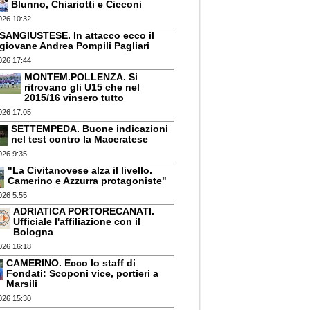
Blunno, Chiariotti e Cicconi
026 10:32
SANGIUSTESE. In attacco ecco il
giovane Andrea Pompili Pagliari
026 17:44
MONTEM.POLLENZA. Si
ritrovano gli U15 che nel
2015/16 vinsero tutto
026 17:05
SETTEMPEDA. Buone indicazioni
nel test contro la Maceratese
026 9:35
"La Civitanovese alza il livello.
Camerino e Azzurra protagoniste"
026 5:55
ADRIATICA PORTORECANATI.
Ufficiale l'affiliazione con il
Bologna
026 16:18
CAMERINO. Ecco lo staff di
Fondati: Scoponi vice, portieri a
Marsili
026 15:30