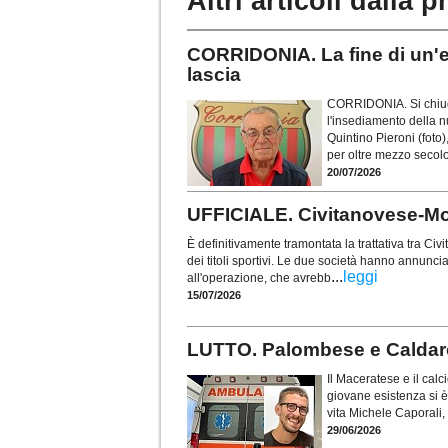
Altri articoli dalla p
CORRIDONIA. La fine di un'ep
lascia
CORRIDONIA. Si chiude
l'insediamento della n
Quintino Pieroni (foto
per oltre mezzo secolo 
20/07/2026
UFFICIALE. Civitanovese-Mont
È definitivamente tramontata la trattativa tra C
dei titoli sportivi. Le due società hanno annunc
...
leggi
all'operazione, che avrebb
15/07/2026
LUTTO. Palombese e Caldarol
Il Maceratese e il calci
giovane esistenza si è
vita Michele Caporali,
29/06/2026