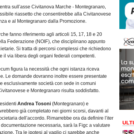
ncentra sull'asse Civitanova Marche - Montegranaro,
ssibile riassetto che consentirebbe alla Civitanovese
lenza e al Montegranaro dalla Promozione.
che fanno riferimento agli articoli 15, 17, 18 e 20
ella Federazione (NOIF), che disciplinano appunto
cietarie. Si tratta di percorsi complessi che richiedono
 il via libera degli organi federali competenti.
ecum figura la necessità che ogni istanza riceva
ale. Le domande dovranno inoltre essere presentate
dare esclusivamente società con sede in comuni
 Civitanovese e Montegranaro risulta soddisfatto.
residenti
Andrea Tosoni
(Montegranaro) e
rebbero già completato nei giorni scorsi, davanti al
societaria dell'accordo. Rimarrebbe ora da definire l'iter
ULT
la documentazione necessaria, sarà la Figc a valutare
liazione. Tra le ipotesi al vaglio ci sarebbe anche