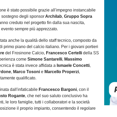
ne è stato possibile grazie all'impegno instancabile
e sostegno degli sponsor
Archilab
,
Gruppo Sopra
anno creduto nel progetto fin dalla sua nascita,
n evento sempre più apprezzato.
ata anche la qualità dello staff tecnico, composto da
i primo piano del calcio italiano. Per i giovani portieri
re
del Frosinone Calcio,
Francesco Certelli
della SS
esperienza come
Simone Santarelli
,
Massimo
tecnica è stata invece affidata a
Ismaele Concetti
,
rdone
,
Marco Tosoni
e
Marcello Properzi
,
tamente qualificato.
nata dall'infaticabile
Francesco Bargoni
, con il
usto Rogante
, che nel suo saluto conclusivo ha
, le loro famiglie, tutti i collaboratori e la società
sizione il proprio impianto, consentendo il regolare