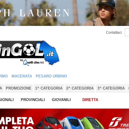
Contattaci
RMO
MACERATA
PESARO URBINO
A
PROMOZIONE
1^ CATEGORIA
2^ CATEGORIA
3^ CATEGORIA
IONALI
PROVINCIALI
GIOVANILI
DIRETTA