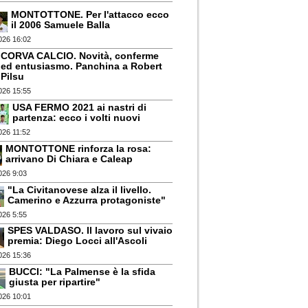
MONTOTTONE. Per l'attacco ecco
il 2006 Samuele Balla
026 16:02
CORVA CALCIO. Novità, conferme
ed entusiasmo. Panchina a Robert
Pilsu
026 15:55
USA FERMO 2021 ai nastri di
partenza: ecco i volti nuovi
026 11:52
MONTOTTONE rinforza la rosa:
arrivano Di Chiara e Caleap
026 9:03
"La Civitanovese alza il livello.
Camerino e Azzurra protagoniste"
026 5:55
SPES VALDASO. Il lavoro sul vivaio
premia: Diego Locci all'Ascoli
026 15:36
BUCCI: "La Palmense è la sfida
giusta per ripartire"
026 10:01