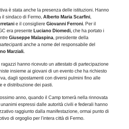
ativa è stata anche la presenza delle istituzioni. Hanno
a il sindaco di Fermo,
Alberto Maria Scarfini
,
rretani
e il consigliere
Giovanni Ferroni
. Per il
IGC era presente
Luciano Diomedi,
che ha portato i
entre
Giuseppe Malaspina
, presidente della
partecipanti anche a nome del responsabile del
no Marziali.
 i ragazzi hanno ricevuto un attestato di partecipazione
oniste insieme ai giovani di un evento che ha richiesto
, dagli spostamenti con diversi pulmini fino alle
e e distribuzione dei pasti.
prossimo anno, quando il Camp tornerà nella rinnovata
unanimi espressi dalle autorità civili e federali hanno
izzativo raggiunto dalla manifestazione, ormai punto di
tivo di orgoglio per l'intera città di Fermo.