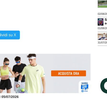
02/08/2
S
s
01/08/2
ividi su X
31/07/2
il 05/07/2026