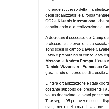
Il grande successo della manifestazio
degli organizzatori e al fondamental
CO2
e
Kiwanis International
, che h
contribuendo alla realizzazione di u
A decretare il successo del Camp è st
professionisti provenienti da società d
sono scesi in campo
Davide Cavalie
Lazio e preparatori di consolidata 
Mosconi
e
Andrea Pompa
. L'area 
Daniele Vizzaccaro
,
Francesco Ca
garantendo un percorso di crescita al
L'intera organizzazione è stata coordi
costante supporto del presidente
Fa
voluto ringraziare i giovani partecipanti
Tirassegno 95 per aver messo a dispo
svolgimento della manifestazione.