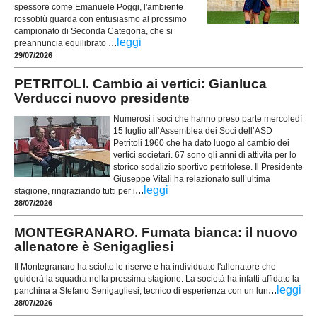
spessore come Emanuele Poggi, l'ambiente
rossoblù guarda con entusiasmo al prossimo
campionato di Seconda Categoria, che si
...
leggi
preannuncia equilibrato
29/07/2026
PETRITOLI. Cambio ai vertici: Gianluca
Verducci nuovo presidente
Numerosi i soci che hanno preso parte mercoledì
15 luglio all’Assemblea dei Soci dell’ASD
Petritoli 1960 che ha dato luogo al cambio dei
vertici societari. 67 sono gli anni di attività per lo
storico sodalizio sportivo petritolese. Il Presidente
Giuseppe Vitali ha relazionato sull’ultima
...
leggi
stagione, ringraziando tutti per i
28/07/2026
MONTEGRANARO. Fumata bianca: il nuovo
allenatore è Senigagliesi
Il Montegranaro ha sciolto le riserve e ha individuato l'allenatore che
guiderà la squadra nella prossima stagione. La società ha infatti affidato la
...
leggi
panchina a Stefano Senigagliesi, tecnico di esperienza con un lun
28/07/2026