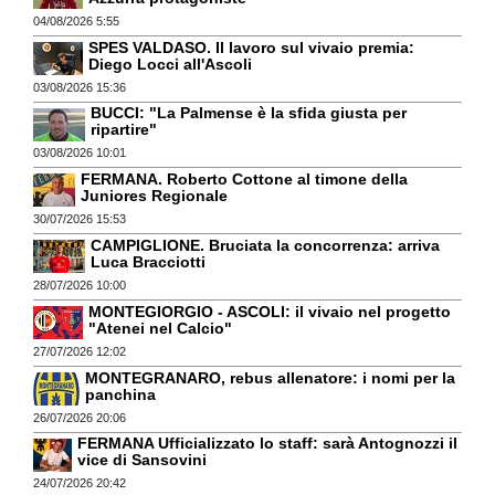
04/08/2026 5:55
SPES VALDASO. Il lavoro sul vivaio premia:
Diego Locci all'Ascoli
03/08/2026 15:36
BUCCI: "La Palmense è la sfida giusta per
ripartire"
03/08/2026 10:01
FERMANA. Roberto Cottone al timone della
Juniores Regionale
30/07/2026 15:53
CAMPIGLIONE. Bruciata la concorrenza: arriva
Luca Bracciotti
28/07/2026 10:00
MONTEGIORGIO - ASCOLI: il vivaio nel progetto
"Atenei nel Calcio"
27/07/2026 12:02
MONTEGRANARO, rebus allenatore: i nomi per la
panchina
26/07/2026 20:06
FERMANA Ufficializzato lo staff: sarà Antognozzi il
vice di Sansovini
24/07/2026 20:42