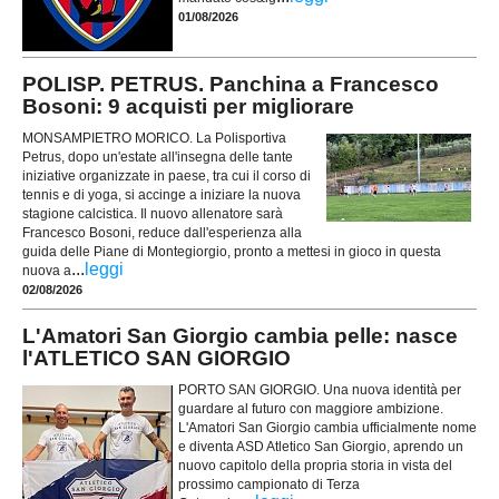
01/08/2026
POLISP. PETRUS. Panchina a Francesco
Bosoni: 9 acquisti per migliorare
MONSAMPIETRO MORICO. La Polisportiva
Petrus, dopo un'estate all'insegna delle tante
iniziative organizzate in paese, tra cui il corso di
tennis e di yoga, si accinge a iniziare la nuova
stagione calcistica. Il nuovo allenatore sarà
Francesco Bosoni, reduce dall'esperienza alla
guida delle Piane di Montegiorgio, pronto a mettesi in gioco in questa
...
leggi
nuova a
02/08/2026
L'Amatori San Giorgio cambia pelle: nasce
l'ATLETICO SAN GIORGIO
PORTO SAN GIORGIO. Una nuova identità per
guardare al futuro con maggiore ambizione.
L'Amatori San Giorgio cambia ufficialmente nome
e diventa ASD Atletico San Giorgio, aprendo un
nuovo capitolo della propria storia in vista del
prossimo campionato di Terza