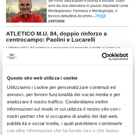
del Porto Sant'Elpidio è pronta a iniziare. Dopo
anni da vice allenatore in piazze importanti come
Montegranaro, Fermana e Montegiorgio, il
...
leggi
tecnico debutterà da primo
23/07/2026
ATLETICO M.U. 84, doppio rinforzo a
centrocampo: Paolini e Lucarelli
L'Atletico M.U. 84 continua a muoversi sul mercato e mette a segno un
doppio colpo per il centrocampo. La società ha infatti ufficializzato gli arrivi
...
leggi
di Francesco Paolini e Tommaso
21/07/2026
PINTURETTA. Atriani e Cimadamore sono le
Questo sito web utilizza i cookie
prime novità di mercato
Utilizziamo i cookie per personalizzare contenuti ed
La Pinturetta Falcor apre ufficialmente il proprio
annunci, per fornire funzionalità dei social media e per
mercato in vista della stagione 2026/2027 con
due innesti. La società rossoblù ha annunciato
analizzare il nostro traffico. Condividiamo inoltre
gli arrivi di Mirco Atriani e Lorenzo Cimadamore,
informazioni sul modo in cui utilizza il nostro sito con i
...
leggi
primi rinforz
nostri partner che si occupano di analisi dei dati web,
21/07/2026
pubblicità e social media, i quali potrebbero combinarle
PORTO SANT'ELPIDIO. Cannoni nuovo DS:
con altre informazioni che ha fornito loro o che hanno
"Ripartiamo con idee chiare"