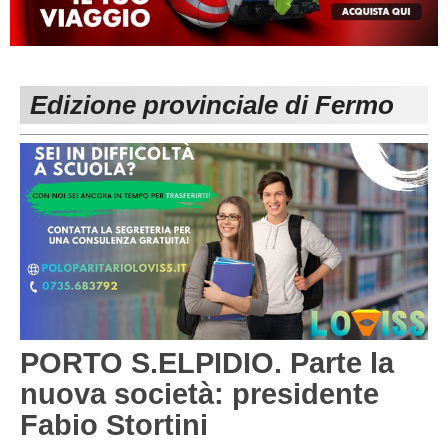
MACERATA
ECCELLENZA
REGIONALI
PESARO URBINO
PROMOZIONE
DIRETTA
Edizione provinciale di Fermo
Carica la tua Rosa
1^ CATEGORIA
2^ CATEGORIA
3^ CATEGORIA
GIOVANILI
PORTO S.ELPIDIO. Parte la
nuova società: presidente
Fabio Stortini