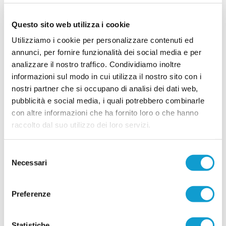
...
leggi
nuovo Consiglio Direttivo
13/07/2026
Questo sito web utilizza i cookie
PETRITOLI. Conferme importanti e tante
Utilizziamo i cookie per personalizzare contenuti ed
novità per mister Bugiardini
annunci, per fornire funzionalità dei social media e per
analizzare il nostro traffico. Condividiamo inoltre
PETRITOLO. L'ASD Petritoli 1960 comunica che si sta delineando la rosa
che affronterà il campionato di Seconda Categoria 2026/2027. Alla guida
informazioni sul modo in cui utilizza il nostro sito con i
della squadra ci sarà il riconfermatissimo mister Gigi Bugiardini. Al
nostri partner che si occupano di analisi dei dati web,
...
leggi
momento, i confermati della scorsa stagione sono i seguenti.
13/07/2026
pubblicità e social media, i quali potrebbero combinarle
con altre informazioni che ha fornito loro o che hanno
ELPIDIENSE 1930 scatenata: ecco anche
raccolto dal suo utilizzo dei loro servizi.
Carlo Mongiello
L'Elpidiense 1930 mette a segno un acquisto di
Selezione
assoluto spessore assicurandosi le prestazioni
dell'attaccante Carlo Mongiello, classe 1992,
Necessari
del
autentico lusso per la categoria. Cresciuto nel
consenso
...
leggi
se
10/07/2026
Preferenze
ATLETICO MU 84. Il colpo in attacco è Marco
Marcelli
Statistiche