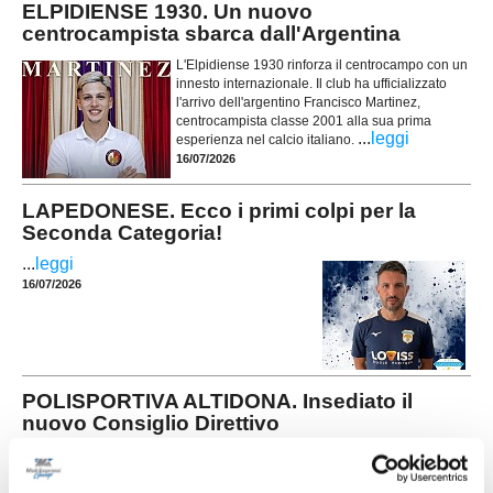
ELPIDIENSE 1930. Un nuovo
centrocampista sbarca dall'Argentina
L'Elpidiense 1930 rinforza il centrocampo con un
innesto internazionale. Il club ha ufficializzato
l'arrivo dell'argentino Francisco Martinez,
centrocampista classe 2001 alla sua prima
...
leggi
esperienza nel calcio italiano.
16/07/2026
LAPEDONESE. Ecco i primi colpi per la
Seconda Categoria!
...
leggi
16/07/2026
POLISPORTIVA ALTIDONA. Insediato il
nuovo Consiglio Direttivo
La Polisportiva Altidona apre ufficialmente un
nuovo capitolo della propria storia. Nella serata
di martedì 7 luglio 2026 si è infatti insediato il