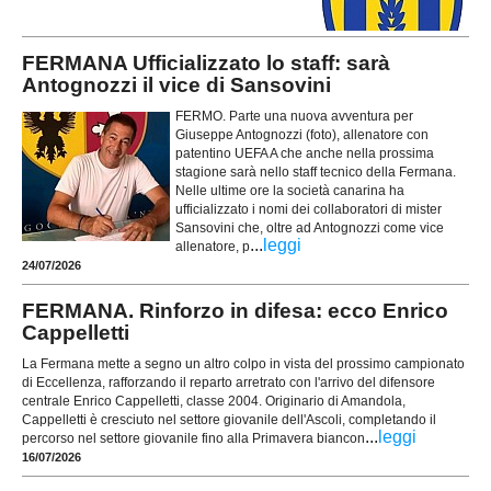
FERMANA Ufficializzato lo staff: sarà
Antognozzi il vice di Sansovini
FERMO. Parte una nuova avventura per
Giuseppe Antognozzi (foto), allenatore con
patentino UEFA A che anche nella prossima
stagione sarà nello staff tecnico della Fermana.
Nelle ultime ore la società canarina ha
ufficializzato i nomi dei collaboratori di mister
Sansovini che, oltre ad Antognozzi come vice
...
leggi
allenatore, p
24/07/2026
FERMANA. Rinforzo in difesa: ecco Enrico
Cappelletti
La Fermana mette a segno un altro colpo in vista del prossimo campionato
di Eccellenza, rafforzando il reparto arretrato con l'arrivo del difensore
centrale Enrico Cappelletti, classe 2004. Originario di Amandola,
Cappelletti è cresciuto nel settore giovanile dell'Ascoli, completando il
...
leggi
percorso nel settore giovanile fino alla Primavera biancon
16/07/2026