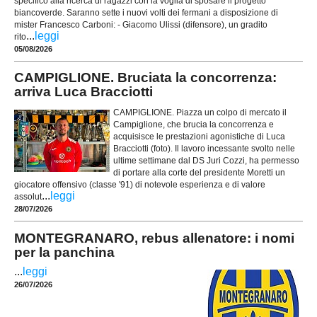
specifico alla ricerca di ragazzi con la voglia di sposare il progetto
biancoverde. Saranno sette i nuovi volti dei fermani a disposizione di
mister Francesco Carboni: - Giacomo Ulissi (difensore), un gradito
...
leggi
rito
05/08/2026
CAMPIGLIONE. Bruciata la concorrenza:
arriva Luca Bracciotti
CAMPIGLIONE. Piazza un colpo di mercato il
Campiglione, che brucia la concorrenza e
acquisisce le prestazioni agonistiche di Luca
Bracciotti (foto). Il lavoro incessante svolto nelle
ultime settimane dal DS Juri Cozzi, ha permesso
di portare alla corte del presidente Moretti un
giocatore offensivo (classe '91) di notevole esperienza e di valore
...
leggi
assolut
28/07/2026
MONTEGRANARO, rebus allenatore: i nomi
per la panchina
...
leggi
26/07/2026