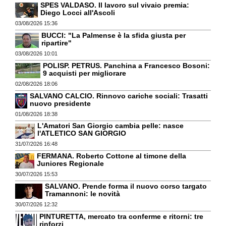
SPES VALDASO. Il lavoro sul vivaio premia:
Diego Locci all'Ascoli
03/08/2026 15:36
BUCCI: "La Palmense è la sfida giusta per
ripartire"
03/08/2026 10:01
POLISP. PETRUS. Panchina a Francesco Bosoni:
9 acquisti per migliorare
02/08/2026 18:06
SALVANO CALCIO. Rinnovo cariche sociali: Trasatti
nuovo presidente
01/08/2026 18:38
L'Amatori San Giorgio cambia pelle: nasce
l'ATLETICO SAN GIORGIO
31/07/2026 16:48
FERMANA. Roberto Cottone al timone della
Juniores Regionale
30/07/2026 15:53
SALVANO. Prende forma il nuovo corso targato
Tramannoni: le novità
30/07/2026 12:32
PINTURETTA, mercato tra conferme e ritorni: tre
rinforzi