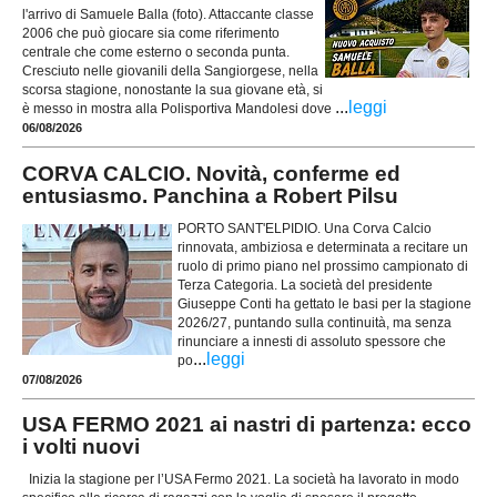
l'arrivo di Samuele Balla (foto). Attaccante classe
2006 che può giocare sia come riferimento
centrale che come esterno o seconda punta.
Cresciuto nelle giovanili della Sangiorgese, nella
scorsa stagione, nonostante la sua giovane età, si
...
leggi
è messo in mostra alla Polisportiva Mandolesi dove
06/08/2026
CORVA CALCIO. Novità, conferme ed
entusiasmo. Panchina a Robert Pilsu
PORTO SANT'ELPIDIO. Una Corva Calcio
rinnovata, ambiziosa e determinata a recitare un
ruolo di primo piano nel prossimo campionato di
Terza Categoria. La società del presidente
Giuseppe Conti ha gettato le basi per la stagione
2026/27, puntando sulla continuità, ma senza
rinunciare a innesti di assoluto spessore che
...
leggi
po
07/08/2026
USA FERMO 2021 ai nastri di partenza: ecco
i volti nuovi
Inizia la stagione per l’USA Fermo 2021. La società ha lavorato in modo