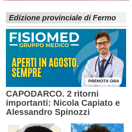
PESARO URBINO
PROMOZIONE
DIRETTA
Edizione provinciale di Fermo
Carica la tua Rosa
1^ CATEGORIA
2^ CATEGORIA
3^ CATEGORIA
GIOVANILI
CAPODARCO. 2 ritorni
importanti: Nicola Capiato e
Alessandro Spinozzi