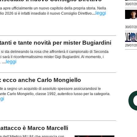
30/07/2
a apre ufficialmente un nuovo capitolo della propria storia. Nella
...
leggi
lio 2026 si è infatti insediato il nuovo Consiglio Direttivo
30/07/2
nti e tante novità per mister Bugiardini
29/07/2
i sta delineando la rosa che affronterà il campionato di Seconda
 sarà il riconfermatissimo mister Gigi Bugiardini. Al momento, i
...
leggi
i.
 ecco anche Carlo Mongiello
te a segno un acquisto di assoluto spessore assicurandosi le
cante Carlo Mongiello, classe 1992, autentico lusso per la categoria.
gi
attacco è Marco Marcelli
 dell'Atletico MU 84 che annuncia con