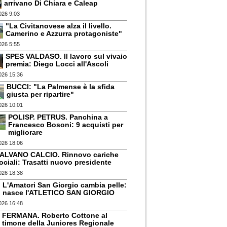
arrivano Di Chiara e Caleap
026 9:03
"La Civitanovese alza il livello.
Camerino e Azzurra protagoniste"
026 5:55
SPES VALDASO. Il lavoro sul vivaio
premia: Diego Locci all'Ascoli
026 15:36
BUCCI: "La Palmense è la sfida
giusta per ripartire"
026 10:01
POLISP. PETRUS. Panchina a
Francesco Bosoni: 9 acquisti per
migliorare
026 18:06
ALVANO CALCIO. Rinnovo cariche
ociali: Trasatti nuovo presidente
026 18:38
L'Amatori San Giorgio cambia pelle:
nasce l'ATLETICO SAN GIORGIO
026 16:48
FERMANA. Roberto Cottone al
timone della Juniores Regionale