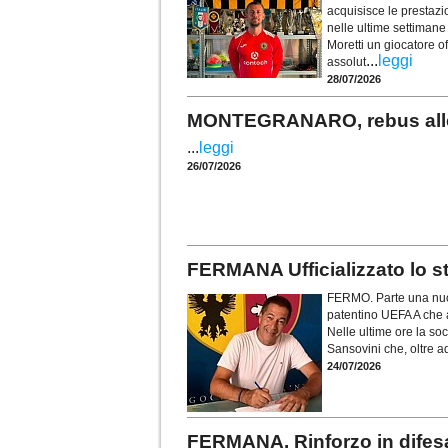
acquisisce le prestazio
nelle ultime settimane
Moretti un giocatore o
...
leggi
assolut
28/07/2026
MONTEGRANARO, rebus allen
...
leggi
26/07/2026
FERMANA Ufficializzato lo st
FERMO. Parte una nuov
patentino UEFA A che a
Nelle ultime ore la soc
Sansovini che, oltre a
24/07/2026
FERMANA. Rinforzo in difesa