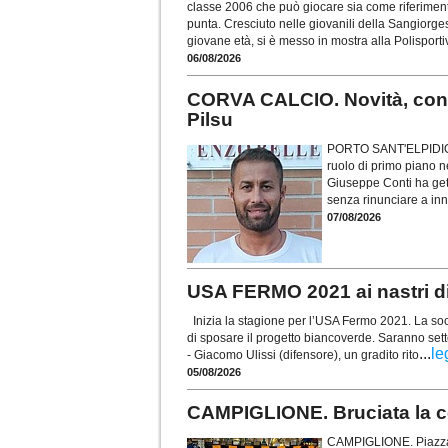
classe 2006 che può giocare sia come riferime
punta. Cresciuto nelle giovanili della Sangiorge
giovane età, si è messo in mostra alla Polispor
06/08/2026
CORVA CALCIO. Novità, con
Pilsu
PORTO SANT'ELPIDIO. 
ruolo di primo piano n
Giuseppe Conti ha gett
senza rinunciare a inn
07/08/2026
USA FERMO 2021 ai nastri di 
Inizia la stagione per l’USA Fermo 2021. La soci
di sposare il progetto biancoverde. Saranno sett
...
le
- Giacomo Ulissi (difensore), un gradito rito
05/08/2026
CAMPIGLIONE. Bruciata la co
CAMPIGLIONE. Piazza u