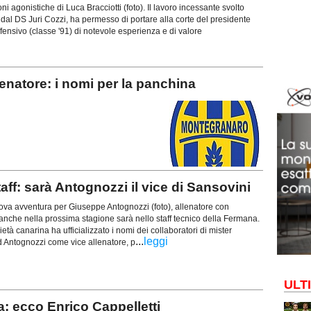
ni agonistiche di Luca Bracciotti (foto). Il lavoro incessante svolto
 dal DS Juri Cozzi, ha permesso di portare alla corte del presidente
ffensivo (classe '91) di notevole esperienza e di valore
atore: i nomi per la panchina
aff: sarà Antognozzi il vice di Sansovini
a avventura per Giuseppe Antognozzi (foto), allenatore con
nche nella prossima stagione sarà nello staff tecnico della Fermana.
ietà canarina ha ufficializzato i nomi dei collaboratori di mister
...
leggi
d Antognozzi come vice allenatore, p
ULT
: ecco Enrico Cappelletti