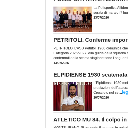
La Polisportiva Altidon
serata di martedì 7 lug
13/07/2026
PETRITOLI. Conferme importa
PETRITOLO. L'ASD Petritoli 1960 comunica che s
Categoria 2026/2027. Alla guida della squadra ci
confermati della scorsa stagione sono i seguent
13/07/2026
ELPIDIENSE 1930 scatenata:
L'Elpidiense 1930 met
prestazioni dell'attac
...
leg
Cresciuto nel se
10/07/2026
ATLETICO MU 84. Il colpo in 
MONTE URANO. Si accende il mercato in entrata