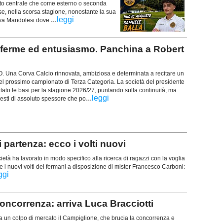
nto centrale che come esterno o seconda
se, nella scorsa stagione, nonostante la sua
...
leggi
tiva Mandolesi dove
ferme ed entusiasmo. Panchina a Robert
Una Corva Calcio rinnovata, ambiziosa e determinata a recitare un
el prossimo campionato di Terza Categoria. La società del presidente
ato le basi per la stagione 2026/27, puntando sulla continuità, ma
...
leggi
esti di assoluto spessore che po
partenza: ecco i volti nuovi
età ha lavorato in modo specifico alla ricerca di ragazzi con la voglia
e i nuovi volti dei fermani a disposizione di mister Francesco Carboni:
ggi
ncorrenza: arriva Luca Bracciotti
n colpo di mercato il Campiglione, che brucia la concorrenza e