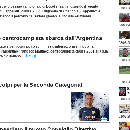
a del prossimo campionato di Eccellenza, rafforzando il reparto
04/08/2
ico Cappelletti, classe 2004. Originario di Amandola, Cappelletti è
letando il percorso nel settore giovanile fino alla Primavera
04/08/2
centrocampista sbarca dall'Argentina
03/08/2
orza il centrocampo con un innesto internazionale. Il club ha
 dell'argentino Francisco Martinez, centrocampista classe 2001 alla sua
...
leggi
alcio italiano.
03/08/2
02/08/2
olpi per la Seconda Categoria!
S
s
01/08/2
31/07/2
ediato il nuovo Consiglio Direttivo