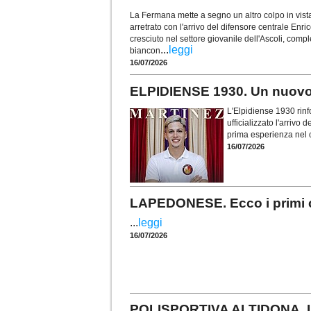
La Fermana mette a segno un altro colpo in vist
arretrato con l'arrivo del difensore centrale Enr
cresciuto nel settore giovanile dell'Ascoli, comp
...
leggi
biancon
16/07/2026
ELPIDIENSE 1930. Un nuovo 
L'Elpidiense 1930 rinf
ufficializzato l'arrivo
prima esperienza nel c
16/07/2026
LAPEDONESE. Ecco i primi c
...
leggi
16/07/2026
POLISPORTIVA ALTIDONA. Ins