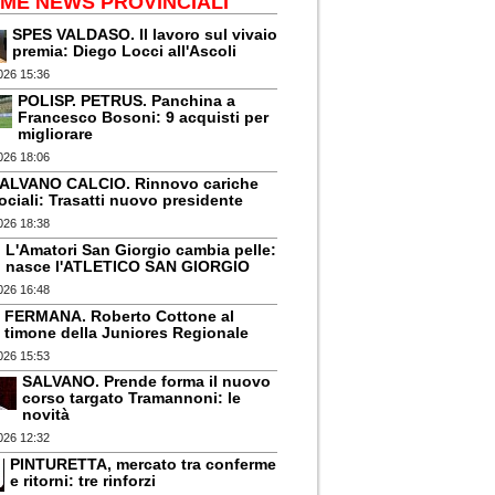
IME NEWS PROVINCIALI
SPES VALDASO. Il lavoro sul vivaio
premia: Diego Locci all'Ascoli
026 15:36
POLISP. PETRUS. Panchina a
Francesco Bosoni: 9 acquisti per
migliorare
026 18:06
ALVANO CALCIO. Rinnovo cariche
ociali: Trasatti nuovo presidente
026 18:38
L'Amatori San Giorgio cambia pelle:
nasce l'ATLETICO SAN GIORGIO
026 16:48
FERMANA. Roberto Cottone al
timone della Juniores Regionale
026 15:53
SALVANO. Prende forma il nuovo
corso targato Tramannoni: le
novità
026 12:32
PINTURETTA, mercato tra conferme
e ritorni: tre rinforzi