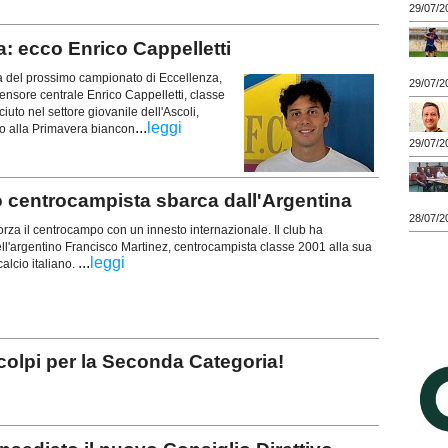
29/07/2
: ecco Enrico Cappelletti
a del prossimo campionato di Eccellenza,
29/07/2
ifensore centrale Enrico Cappelletti, classe
iuto nel settore giovanile dell'Ascoli,
...
leggi
no alla Primavera biancon
29/07/2
centrocampista sbarca dall'Argentina
28/07/2
orza il centrocampo con un innesto internazionale. Il club ha
 dell'argentino Francisco Martinez, centrocampista classe 2001 alla sua
...
leggi
alcio italiano.
olpi per la Seconda Categoria!