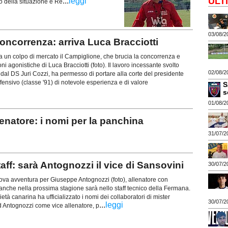
ULT
...
leggi
to della situazione è Re
03/08/2
ncorrenza: arriva Luca Bracciotti
n colpo di mercato il Campiglione, che brucia la concorrenza e
ni agonistiche di Luca Bracciotti (foto). Il lavoro incessante svolto
02/08/2
 dal DS Juri Cozzi, ha permesso di portare alla corte del presidente
ffensivo (classe '91) di notevole esperienza e di valore
S
s
01/08/2
atore: i nomi per la panchina
31/07/2
aff: sarà Antognozzi il vice di Sansovini
30/07/2
a avventura per Giuseppe Antognozzi (foto), allenatore con
nche nella prossima stagione sarà nello staff tecnico della Fermana.
ietà canarina ha ufficializzato i nomi dei collaboratori di mister
30/07/2
...
leggi
d Antognozzi come vice allenatore, p