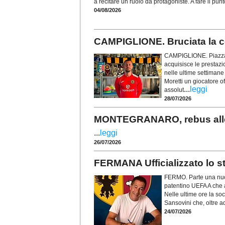
a recitare un ruolo da protagoniste. A fare il pun
04/08/2026
CAMPIGLIONE. Bruciata la co
CAMPIGLIONE. Piazza u
acquisisce le prestazio
nelle ultime settimane
Moretti un giocatore o
...
leggi
assolut
28/07/2026
MONTEGRANARO, rebus allen
...
leggi
26/07/2026
FERMANA Ufficializzato lo st
FERMO. Parte una nuov
patentino UEFA A che a
Nelle ultime ore la soc
Sansovini che, oltre a
24/07/2026