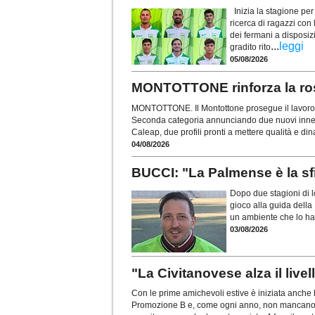
Inizia la stagione per
ricerca di ragazzi con 
dei fermani a disposiz
...
leggi
gradito rito
05/08/2026
MONTOTTONE rinforza la rosa
MONTOTTONE. Il Montottone prosegue il lavoro d
Seconda categoria annunciando due nuovi innesti.
Caleap, due profili pronti a mettere qualità e d
04/08/2026
BUCCI: "La Palmense è la sfi
Dopo due stagioni di l
gioco alla guida della
un ambiente che lo ha
03/08/2026
"La Civitanovese alza il live
Con le prime amichevoli estive è iniziata anche
Promozione B e, come ogni anno, non mancano l