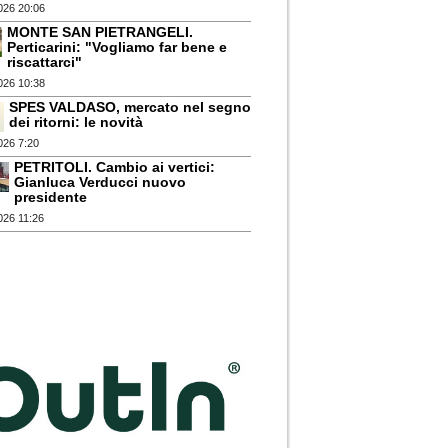
026 20:06
MONTE SAN PIETRANGELI.
Perticarini: "Vogliamo far bene e
riscattarci"
026 10:38
SPES VALDASO, mercato nel segno
dei ritorni: le novità
026 7:20
PETRITOLI. Cambio ai vertici:
Gianluca Verducci nuovo
presidente
026 11:26