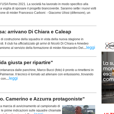
 l’USA Fermo 2021. La società ha lavorato in modo specifico alla
la voglia di sposare il progetto biancoverde. Saranno sette i nuovi volti
ione di mister Francesco Carboni: - Giacomo Ulissi (difensore), un
: arrivano Di Chiara e Caleap
i costruzione della squadra in vista della nuova stagione in
 Il club ha ufficializzato gli arrivi di Nicolò Di Chiara e Amedeo
...
leggi
inamismo al servizio della formazione di mister Alessandro Del
da giusta per ripartire"
ontananza dalle panchine, Marco Bucci (foto) è pronto a rimettersi in
 Palmense. Il tecnico è tornato ad allenare con entusiasmo, trovando
...
leggi
 con
llo. Camerino e Azzurra protagoniste"
 la marcia di avvicinamento al campionato di
e prime indicazioni sulle squadre chiamate