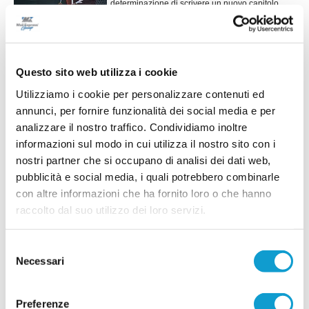
determinazione di scrivere un nuovo capitolo
della propria carriera. È questo il messaggio
lanciato da Alex Bonifazi, che ha fatto sapere di
essere alla ricerca di una nuova
...
leggi
opportunità.Dopo alcune stagioni viss
25/07/2026
Questo sito web utilizza i cookie
ROBERTO BERGAMINI saluta il
Utilizziamo i cookie per personalizzare contenuti ed
Montemilone Pollenza e torna sul mercato
annunci, per fornire funzionalità dei social media e per
Si conclude l'esperienza di Roberto
analizzare il nostro traffico. Condividiamo inoltre
Bergamini (foto) con il Montemilone Pollenza. E'
informazioni sul modo in cui utilizza il nostro sito con i
infatti ufficiale la separazione tra la società ed il
nostri partner che si occupano di analisi dei dati web,
difensore, che da oggi è ufficialmente svincolato
...
leggi
e
pubblicità e social media, i quali potrebbero combinarle
24/07/2026
con altre informazioni che ha fornito loro o che hanno
raccolto dal suo utilizzo dei loro servizi.
MATELICA. Confermati i giovani Montella e
Pecci, promosso Rafanelli
Selezione
Il Matelica continua a investire sul proprio vivaio
Necessari
del
e guarda al futuro confermando tre giovani che
faranno parte della rosa impegnata nel prossimo
consenso
campionato di Eccellenza. La società
...
leggi
biancorossa ha infatti ufficializzato l
Preferenze