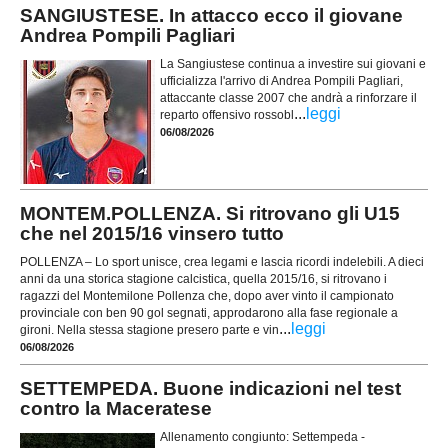
SANGIUSTESE. In attacco ecco il giovane
Andrea Pompili Pagliari
La Sangiustese continua a investire sui giovani e
ufficializza l'arrivo di Andrea Pompili Pagliari,
attaccante classe 2007 che andrà a rinforzare il
...
leggi
reparto offensivo rossobl
06/08/2026
MONTEM.POLLENZA. Si ritrovano gli U15
che nel 2015/16 vinsero tutto
POLLENZA – Lo sport unisce, crea legami e lascia ricordi indelebili. A dieci
anni da una storica stagione calcistica, quella 2015/16, si ritrovano i
ragazzi del Montemilone Pollenza che, dopo aver vinto il campionato
provinciale con ben 90 gol segnati, approdarono alla fase regionale a
...
leggi
gironi. Nella stessa stagione presero parte e vin
06/08/2026
SETTEMPEDA. Buone indicazioni nel test
contro la Maceratese
Allenamento congiunto: Settempeda -