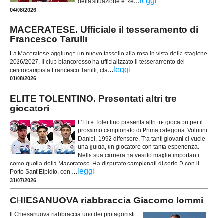
...
leggi
della situazione è Re
04/08/2026
MACERATESE. Ufficiale il tesseramento di
Francesco Tarulli
La Maceratese aggiunge un nuovo tassello alla rosa in vista della stagione
2026/2027. Il club biancorosso ha ufficializzato il tesseramento del
...
leggi
centrocampista Francesco Tarulli, cla
01/08/2026
ELITE TOLENTINO. Presentati altri tre
giocatori
L’Elite Tolentino presenta altri tre giocatori per il
prossimo campionato di Prima categoria. Volunni
Daniel, 1992 difensore. Tra tanti giovani ci vuole
una guida, un giocatore con tanta esperienza.
Nella sua carriera ha vestito maglie importanti
come quella della Maceratese. Ha disputato campionati di serie D con il
...
leggi
Porto Sant’Elpidio, con
31/07/2026
CHIESANUOVA riabbraccia Giacomo Iommi
Il Chiesanuova riabbraccia uno dei protagonisti