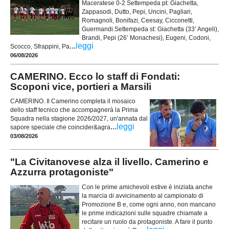
Maceratese 0-2 Settempeda pt: Giachetta,
Zappasodi, Dutto, Pepi, Uncini, Pagliari,
Romagnoli, Bonifazi, Ceesay, Cicconetti,
Guermandi.Settempeda st: Giachetta (33’ Angeli),
Brandi, Pepi (26’ Monachesi), Eugeni, Codoni,
...
leggi
Scocco, Sfrappini, Pa
06/08/2026
CAMERINO. Ecco lo staff di Fondati:
Scoponi vice, portieri a Marsili
CAMERINO. Il Camerino completa il mosaico
dello staff tecnico che accompagnerà la Prima
Squadra nella stagione 2026/2027, un'annata dal
...
leggi
sapore speciale che coincider&agra
03/08/2026
"La Civitanovese alza il livello. Camerino e
Azzurra protagoniste"
Con le prime amichevoli estive è iniziata anche
la marcia di avvicinamento al campionato di
Promozione B e, come ogni anno, non mancano
le prime indicazioni sulle squadre chiamate a
recitare un ruolo da protagoniste. A fare il punto