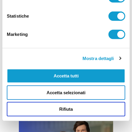
24/07/2026
Vai all'edizione provinciale
Statistiche
Marketing
Mostra dettagli
Accetta tutti
Accetta selezionati
Rifiuta