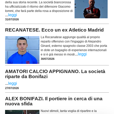
della sua storia recente. La società biancorossa
ha ufficializzato il ritorno del difensore Giacomo
Iommi, che farà parte della rosa a disposizione di
...
leggi
31/07/2026
RECANATESE. Ecco un ex Atletico Madrid
La Recanatese aggiunge qualità al proprio
reparto offensivo con l'ingaggio di Alejandro
Ginard, esterno spagnolo classe 2003 che porta
in dote un bagaglio di esperienze internazionali
...
leggi
e si è già messo in mostr
30/07/2026
AMATORI CALCIO APPIGNANO. La società
riparte da Bonifazi
...
leggi
27/07/2026
ALEX BONIFAZI. Il portiere in cerca di una
nuova sfida
Nuovi stimoli, tanta voglia di ripartire e la