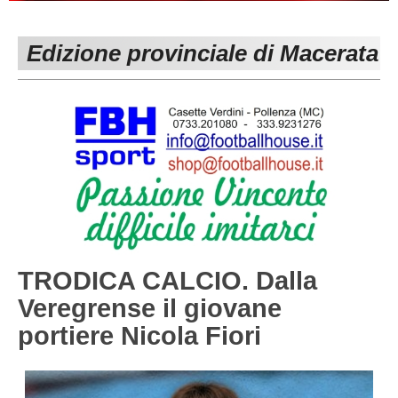
PESARO URBINO
PROMOZIONE
DIRETTA
Edizione provinciale di Macerata
Carica la tua Rosa
1^ CATEGORIA
2^ CATEGORIA
3^ CATEGORIA
GIOVANILI
TRODICA CALCIO. Dalla
Veregrense il giovane
portiere Nicola Fiori