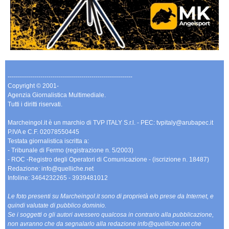
-------------------------------------------------------------
Copyright © 2001-
Agenzia Giornalistica Multimediale.
Tutti i diritti riservati.
Marcheingol.it è un marchio di TVP ITALY S.r.l. - PEC: tvpitaly@arubapec.it
P.IVA e C.F. 02078550445
Testata giornalistica iscritta a:
- Tribunale di Fermo (registrazione n. 5/2003)
- ROC -Registro degli Operatori di Comunicazione - (iscrizione n. 18487)
Redazione: info@quelliche.net
Infoline: 3464232265 - 3939481012
Le foto presenti su Marcheingol.it sono di proprietà e/o prese da Internet, e
quindi valutate di pubblico dominio.
Se i soggetti o gli autori avessero qualcosa in contrario alla pubblicazione,
non avranno che da segnalarlo alla redazione info@quelliche.net che