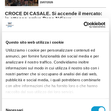
15/07/2026
CROCE DI CASALE. Si accende il mercato:
in attacco arriva Papa Ndiour
COMUNANZA. Piazza il colpo di mercato il Croce di Casale, società neo
promossa in Seconda categoria. Nelle ultime ore la dirigenza bianco-verde
capitanata dal presidente Marco Antognozzi ha acquisito le prestazioni
sportive di un attaccante dal notevole potenziale come Abdoulaye Papa
...
leggi
Questo sito web utilizza i cookie
Ndiour.
15/07/2026
Utilizziamo i cookie per personalizzare contenuti ed
annunci, per fornire funzionalità dei social media e per
GROTTAMMARE. Spazio ai giovani:
Nannuzzi e Fradiani in prima squadra
analizzare il nostro traffico. Condividiamo inoltre
informazioni sul modo in cui utilizza il nostro sito con i
Il Grottammare continua a investire sul proprio
vivaio e promuove in prima squadra due giovani
nostri partner che si occupano di analisi dei dati web,
di prospettiva in vista della stagione 2026-2027.
pubblicità e social media, i quali potrebbero combinarle
Faranno parte della preparazione estiva agli
con altre informazioni che ha fornito loro o che hanno
ordini dello staff tecnico il centrocampista
...
leggi
Simo
raccolto dal suo utilizzo dei loro servizi.
14/07/2026
MONTICELLI. Conferme importanti per
Selezione
Mariani Gibellieri e Mattei
Necessari