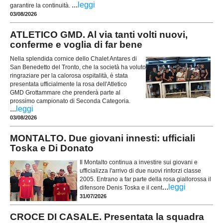
...
leggi
garantire la continuità.
03/08/2026
ATLETICO GMD. Al via tanti volti nuovi,
conferme e voglia di far bene
Nella splendida cornice dello Chalet Antares di
San Benedetto del Tronto, che la società ha voluto
ringraziare per la calorosa ospitalità, è stata
presentata ufficialmente la rosa dell'Atletico
GMD Grottammare che prenderà parte al
prossimo campionato di Seconda Categoria.
...
leggi
03/08/2026
MONTALTO. Due giovani innesti: ufficiali
Toska e Di Donato
Il Montalto continua a investire sui giovani e
ufficializza l'arrivo di due nuovi rinforzi classe
2005. Entrano a far parte della rosa giallorossa il
...
leggi
difensore Denis Toska e il cent
31/07/2026
CROCE DI CASALE. Presentata la squadra