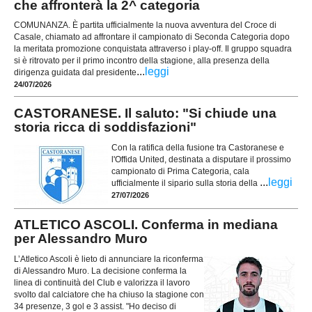
che affronterà la 2^ categoria
COMUNANZA. È partita ufficialmente la nuova avventura del Croce di
Casale, chiamato ad affrontare il campionato di Seconda Categoria dopo
la meritata promozione conquistata attraverso i play-off. Il gruppo squadra
si è ritrovato per il primo incontro della stagione, alla presenza della
...
leggi
dirigenza guidata dal presidente
24/07/2026
CASTORANESE. Il saluto: "Si chiude una
storia ricca di soddisfazioni"
Con la ratifica della fusione tra Castoranese e
l'Offida United, destinata a disputare il prossimo
campionato di Prima Categoria, cala
...
leggi
ufficialmente il sipario sulla storia della
27/07/2026
ATLETICO ASCOLI. Conferma in mediana
per Alessandro Muro
L’Atletico Ascoli è lieto di annunciare la riconferma
di Alessandro Muro. La decisione conferma la
linea di continuità del Club e valorizza il lavoro
svolto dal calciatore che ha chiuso la stagione con
34 presenze, 3 gol e 3 assist. "Ho deciso di