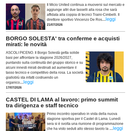
Il Micio United continua a muoversi sul mercato e
aggiunge altri due tasselli alla rosa che sarà
affidata alla coppia di tecnici Traini-Cimbelli. Il
...
leggi
direttore sportivo Vincenzo De Ros
21/07/2026
BORGO SOLESTA' tra conferme e acquisti
mirati: le novità
ASCOLI PICENO. Il Borgo Solestà getta solide
basi per affrontare la stagione 2026/2027,
puntando sulla continuità del gruppo storico e su
alcuni innesti mirati destinati ad aumentare il
tasso tecnico e competitivo della rosa. La società
gialloblù sta infatti costruendo un
...
leggi
organico
17/07/2026
CASTEL DI LAMA al lavoro: primo summit
tra dirigenza e staff tecnico
Primo incontro operativo in vista della nuova
stagione sportiva per il Castel di Lama. Lunedì
sera si è svolta una riunione di programmazione
...
leggi
che ha visto seduti allo stesso tavolo la