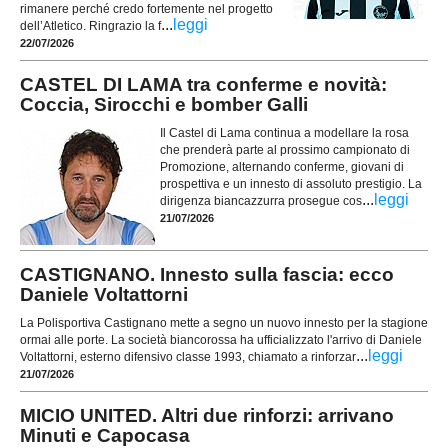
rimanere perché credo fortemente nel progetto
...
leggi
dell’Atletico. Ringrazio la f
22/07/2026
CASTEL DI LAMA tra conferme e novità:
Coccia, Sirocchi e bomber Galli
Il Castel di Lama continua a modellare la rosa
che prenderà parte al prossimo campionato di
Promozione, alternando conferme, giovani di
prospettiva e un innesto di assoluto prestigio. La
...
leggi
dirigenza biancazzurra prosegue cos
21/07/2026
CASTIGNANO. Innesto sulla fascia: ecco
Daniele Voltattorni
La Polisportiva Castignano mette a segno un nuovo innesto per la stagione
ormai alle porte. La società biancorossa ha ufficializzato l'arrivo di Daniele
...
leggi
Voltattorni, esterno difensivo classe 1993, chiamato a rinforzar
21/07/2026
MICIO UNITED. Altri due rinforzi: arrivano
Minuti e Capocasa