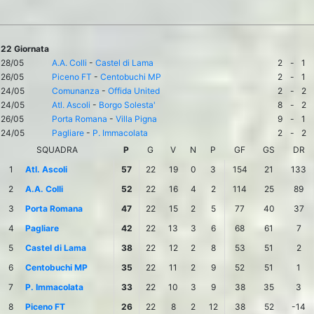
22 Giornata
28/05
A.A. Colli
-
Castel di Lama
2
-
1
26/05
Piceno FT
-
Centobuchi MP
2
-
1
24/05
Comunanza
-
Offida United
2
-
2
24/05
Atl. Ascoli
-
Borgo Solesta'
8
-
2
26/05
Porta Romana
-
Villa Pigna
9
-
1
24/05
Pagliare
-
P. Immacolata
2
-
2
SQUADRA
P
G
V
N
P
GF
GS
DR
1
Atl. Ascoli
57
22
19
0
3
154
21
133
2
A.A. Colli
52
22
16
4
2
114
25
89
3
Porta Romana
47
22
15
2
5
77
40
37
4
Pagliare
42
22
13
3
6
68
61
7
5
Castel di Lama
38
22
12
2
8
53
51
2
6
Centobuchi MP
35
22
11
2
9
52
51
1
7
P. Immacolata
33
22
10
3
9
38
35
3
8
Piceno FT
26
22
8
2
12
38
52
-14