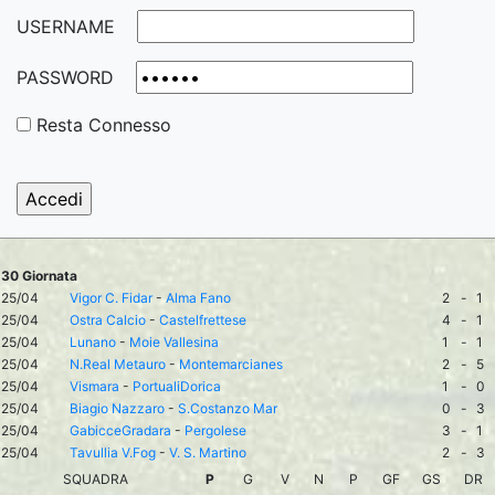
USERNAME
PASSWORD
Resta Connesso
30 Giornata
25/04
Vigor C. Fidar
-
Alma Fano
2
-
1
25/04
Ostra Calcio
-
Castelfrettese
4
-
1
25/04
Lunano
-
Moie Vallesina
1
-
1
25/04
N.Real Metauro
-
Montemarcianes
2
-
5
25/04
Vismara
-
PortualiDorica
1
-
0
25/04
Biagio Nazzaro
-
S.Costanzo Mar
0
-
3
25/04
GabicceGradara
-
Pergolese
3
-
1
25/04
Tavullia V.Fog
-
V. S. Martino
2
-
3
SQUADRA
P
G
V
N
P
GF
GS
DR