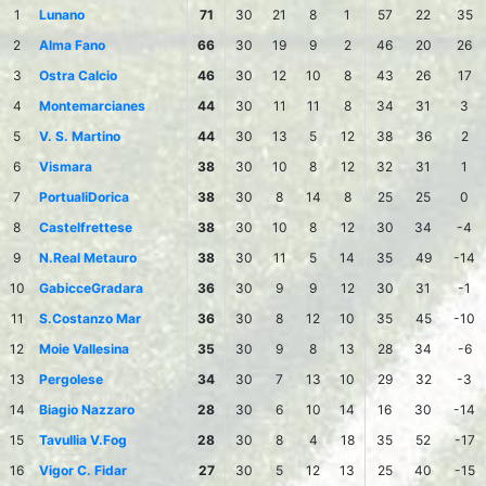
1
Lunano
71
30
21
8
1
57
22
35
2
Alma Fano
66
30
19
9
2
46
20
26
3
Ostra Calcio
46
30
12
10
8
43
26
17
4
Montemarcianes
44
30
11
11
8
34
31
3
5
V. S. Martino
44
30
13
5
12
38
36
2
6
Vismara
38
30
10
8
12
32
31
1
7
PortualiDorica
38
30
8
14
8
25
25
0
8
Castelfrettese
38
30
10
8
12
30
34
-4
9
N.Real Metauro
38
30
11
5
14
35
49
-14
10
GabicceGradara
36
30
9
9
12
30
31
-1
11
S.Costanzo Mar
36
30
8
12
10
35
45
-10
12
Moie Vallesina
35
30
9
8
13
28
34
-6
13
Pergolese
34
30
7
13
10
29
32
-3
14
Biagio Nazzaro
28
30
6
10
14
16
30
-14
15
Tavullia V.Fog
28
30
8
4
18
35
52
-17
16
Vigor C. Fidar
27
30
5
12
13
25
40
-15