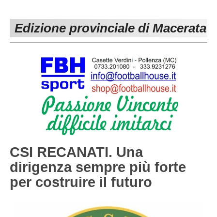
PESARO URBINO
PROMOZIONE
DIRETTA
Edizione provinciale di Macerata
Carica la tua Rosa
1^ CATEGORIA
2^ CATEGORIA
3^ CATEGORIA
GIOVANILI
CSI RECANATI. Una
dirigenza sempre più forte
per costruire il futuro