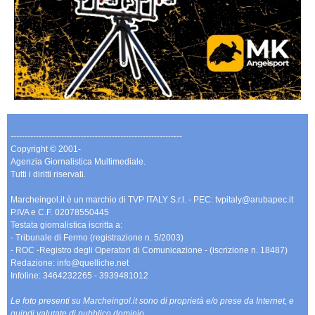
-------------------------------------------------------------
Copyright © 2001-
Agenzia Giornalistica Multimediale.
Tutti i diritti riservati.
Marcheingol.it è un marchio di TVP ITALY S.r.l. - PEC: tvpitaly@arubapec.it
P.IVA e C.F. 02078550445
Testata giornalistica iscritta a:
- Tribunale di Fermo (registrazione n. 5/2003)
- ROC -Registro degli Operatori di Comunicazione - (iscrizione n. 18487)
Redazione: info@quelliche.net
Infoline: 3464232265 - 3939481012
Le foto presenti su Marcheingol.it sono di proprietà e/o prese da Internet, e
quindi valutate di pubblico dominio.