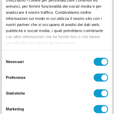
ELITE TOLENTINO. Dentro anche Blunno,
annunci, per fornire funzionalità dei social media e per
Chiariotti e Cicconi
analizzare il nostro traffico. Condividiamo inoltre
Prosegue la costruzione dell'Elite Tolentino in
informazioni sul modo in cui utilizza il nostro sito con i
vista del prossimo campionato di Prima
nostri partner che si occupano di analisi dei dati web,
Categoria. La società continua sulla linea verde
pubblicità e social media, i quali potrebbero combinarle
e mette a disposizione di mister Paolo
...
leggi
Biciuf
con altre informazioni che ha fornito loro o che hanno
07/08/2026
raccolto dal suo utilizzo dei loro servizi.
SANGIUSTESE. In attacco ecco il giovane
Andrea Pompili Pagliari
Selezione
Necessari
La Sangiustese continua a investire sui giovani e ufficializza l'arrivo di
del
Andrea Pompili Pagliari, attaccante classe 2007 che andrà a rinforzare il
consenso
...
leggi
reparto offensivo rossobl
06/08/2026
Preferenze
MONTEM.POLLENZA. Si ritrovano gli U15
che nel 2015/16 vinsero tutto
Statistiche
POLLENZA – Lo sport unisce, crea legami e
lascia ricordi indelebili. A dieci anni da una
storica stagione calcistica, quella 2015/16, si
Marketing
ritrovano i ragazzi del Montemilone Pollenza che,