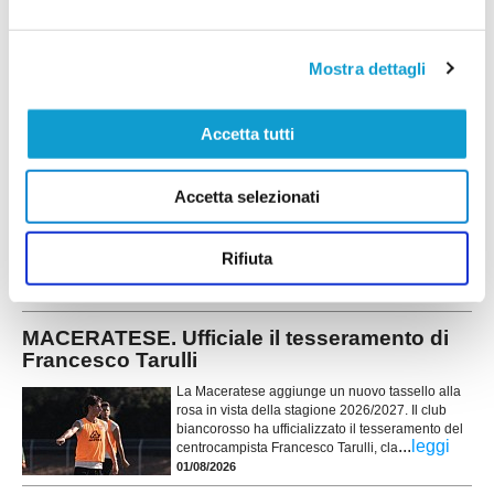
dopo aver vinto il campionato provinciale con
ben 90 gol segnati, approdarono alla fase regionale a gironi. Nella stessa
...
leggi
stagione presero parte e vin
06/08/2026
Mostra dettagli
SETTEMPEDA. Buone indicazioni nel test
contro la Maceratese
Accetta tutti
Allenamento congiunto: Settempeda - Maceratese
0-2 Settempeda pt: Giachetta, Zappasodi, Dutto,
Accetta selezionati
Pepi, Uncini, Pagliari, Romagnoli, Bonifazi,
Ceesay, Cicconetti, Guermandi.Settempeda st:
Giachetta (33’ Angeli), Brandi, Pepi (26’
Monachesi), Eugeni, Codoni, Scocco, Sfrappini,
Rifiuta
...
leggi
Pa
06/08/2026
MACERATESE. Ufficiale il tesseramento di
Francesco Tarulli
La Maceratese aggiunge un nuovo tassello alla
rosa in vista della stagione 2026/2027. Il club
biancorosso ha ufficializzato il tesseramento del
...
leggi
centrocampista Francesco Tarulli, cla
01/08/2026