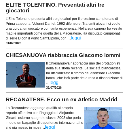
ELITE TOLENTINO. Presentati altri tre
giocatori
L’Elite Tolentino presenta altri tre giocatori per il prossimo campionato di
Prima categoria. Volunni Daniel, 1992 difensore. Tra tanti giovani ci vuole
una guida, un giocatore con tanta esperienza. Nella sua carriera ha vestito
maglie importanti come quella della Maceratese. Ha disputato campionati
...
leggi
di serie D con il Porto Sant’Elpidio, con
31/07/2026
CHIESANUOVA riabbraccia Giacomo Iommi
Il Chiesanuova riabbraccia uno dei protagonisti
della sua storia recente. La società biancorossa
ha ufficializzato il ritorno del difensore Giacomo
Iommi, che farà parte della rosa a disposizione di
...
leggi
31/07/2026
RECANATESE. Ecco un ex Atletico Madrid
La Recanatese aggiunge qualità al proprio
reparto offensivo con l'ingaggio di Alejandro
Ginard, esterno spagnolo classe 2003 che porta
in dote un bagaglio di esperienze internazionali e
...
leggi
si è già messo in mostr