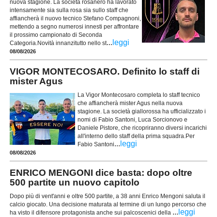
nuova stagione. La società rosanero ha lavorato
intensamente sia sulla rosa sia sullo staff che
affiancherà il nuovo tecnico Stefano Compagnoni,
mettendo a segno numerosi innesti per affrontare
il prossimo campionato di Seconda
...
leggi
Categoria.Novità innanzitutto nello st
08/08/2026
VIGOR MONTECOSARO. Definito lo staff di
mister Agus
La Vigor Montecosaro completa lo staff tecnico
che affiancherà mister Agus nella nuova
stagione. La società giallorossa ha ufficializzato i
nomi di Fabio Santoni, Luca Sorcionovo e
Daniele Pistore, che ricopriranno diversi incarichi
all'interno dello staff della prima squadra.Per
...
leggi
Fabio Santoni
08/08/2026
ENRICO MENGONI dice basta: dopo oltre
500 partite un nuovo capitolo
Dopo più di vent'anni e oltre 500 partite, a 38 anni Enrico Mengoni saluta il
calcio giocato. Una decisione maturata al termine di un lungo percorso che
...
leggi
ha visto il difensore protagonista anche sui palcoscenici della