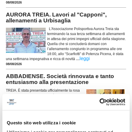
08/08/2026
AURORA TREIA. Lavori al "Capponi",
allenamenti a Urbisaglia
L'Associazione Polisportiva Aurora Treia sta
terminando la sua terza settimana di allenamenti
in attesa dei primi impegni ufficiali della stagione.
Quella che si concluderà domani con
l’allenamento congiunto in programma alle ore
18:00, allo “Scarfiotti” di Potenza Picena, è stata
...
leggi
una settimana impegnativa e ricca di novità
08/08/2026
ABBADIENSE. Società rinnovata e tanto
entusiasmo alla presentazione
TREIA. È stata presentata ufficialmente la rosa
dell'Abbadiense che affronterà il campionato di
Terza categoria 2026/27. La società della frazione
di Santa Maria in Selva si appresta a vivere una
nuova stagione con entusiasmo, puntando su
diverse novità sia a livello dirigenziale sia negli
...
leggi
uomini in campo, con un gruppo c
Questo sito web utilizza i cookie
08/08/2026
Utilizziamo i cookie per personalizzare contenuti ed