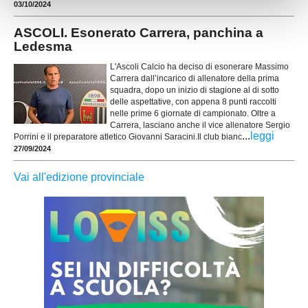
03/10/2024
ASCOLI. Esonerato Carrera, panchina a
Ledesma
L'Ascoli Calcio ha deciso di esonerare Massimo
Carrera dall’incarico di allenatore della prima
squadra, dopo un inizio di stagione al di sotto
delle aspettative, con appena 8 punti raccolti
nelle prime 6 giornate di campionato. Oltre a
Carrera, lasciano anche il vice allenatore Sergio
...
leggi
Porrini e il preparatore atletico Giovanni Saracini.Il club bianc
27/09/2024
Vai all'edizione provinciale