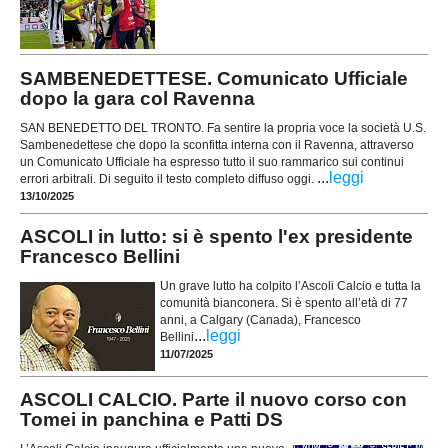
SAMBENEDETTESE. Comunicato Ufficiale
dopo la gara col Ravenna
SAN BENEDETTO DEL TRONTO. Fa sentire la propria voce la società U.S.
Sambenedettese che dopo la sconfitta interna con il Ravenna, attraverso
un Comunicato Ufficiale ha espresso tutto il suo rammarico sui continui
...
leggi
errori arbitrali. Di seguito il testo completo diffuso oggi.
13/10/2025
ASCOLI in lutto: si è spento l'ex presidente
Francesco Bellini
Un grave lutto ha colpito l’Ascoli Calcio e tutta la
comunità bianconera. Si è spento all’età di 77
anni, a Calgary (Canada), Francesco
...
leggi
Bellini
11/07/2025
ASCOLI CALCIO. Parte il nuovo corso con
Tomei in panchina e Patti DS