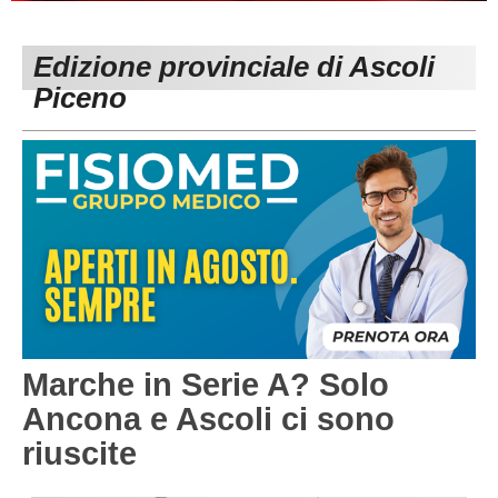
PESARO URBINO
PROMOZIONE
DIRETTA
Edizione provinciale di Ascoli
Carica la tua Rosa
1^ CATEGORIA
Piceno
2^ CATEGORIA
3^ CATEGORIA
GIOVANILI
Marche in Serie A? Solo
Ancona e Ascoli ci sono
riuscite