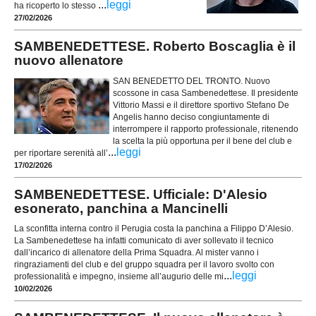
...
leggi
ha ricoperto lo stesso
27/02/2026
SAMBENEDETTESE. Roberto Boscaglia è il
nuovo allenatore
SAN BENEDETTO DEL TRONTO. Nuovo
scossone in casa Sambenedettese. Il presidente
Vittorio Massi e il direttore sportivo Stefano De
Angelis hanno deciso congiuntamente di
interrompere il rapporto professionale, ritenendo
la scelta la più opportuna per il bene del club e
...
leggi
per riportare serenità all’
17/02/2026
SAMBENEDETTESE. Ufficiale: D'Alesio
esonerato, panchina a Mancinelli
La sconfitta interna contro il Perugia costa la panchina a Filippo D’Alesio.
La Sambenedettese ha infatti comunicato di aver sollevato il tecnico
dall’incarico di allenatore della Prima Squadra. Al mister vanno i
ringraziamenti del club e del gruppo squadra per il lavoro svolto con
...
leggi
professionalità e impegno, insieme all’augurio delle mi
10/02/2026