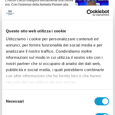
L’Ascoli Calcio inaugura ufficialmente una nuova
era. Con l’ingresso della famiglia Passeri alla
guida del club, prende forma un progetto
ambizioso, improntato su coerenza,
professionalità e visione a lungo termine.
L’obiettivo è ricostruire un’identità forte, calcistica
...
leggi
ed etica, capac
Questo sito web utilizza i cookie
21/06/2025
Utilizziamo i cookie per personalizzare contenuti ed
ASCOLI. Esonerato Cudini, in panchina
annunci, per fornire funzionalità dei social media e per
torna Di Carlo
analizzare il nostro traffico. Condividiamo inoltre
L’Ascoli Calcio ha ufficialmente sollevato
informazioni sul modo in cui utilizza il nostro sito con i
dall’incarico Mirko Cudini, insieme al suo staff
composto dal vice Luca Galuppi, dal
nostri partner che si occupano di analisi dei dati web,
collaboratore tecnico Mario Cordone e
pubblicità e social media, i quali potrebbero combinarle
dall’allenatore dei portieri Cristian Cicioni. La
con altre informazioni che ha fornito loro o che hanno
società ha ringraziato tutti per l’impegno e la
...
leggi
professionalità dimostrati, au
raccolto dal suo utilizzo dei loro servizi.
13/03/2025
ASCOLI. Ufficiale: Mirko Cudini nuovo
Selezione
allenatore
Necessari
del
Dopo l'esonero di Domenico Di Carlo, l’Ascoli Calcio ha annunciato
consenso
l’ingaggio di Mirko Cudini come nuovo tecnico della prima squadra.