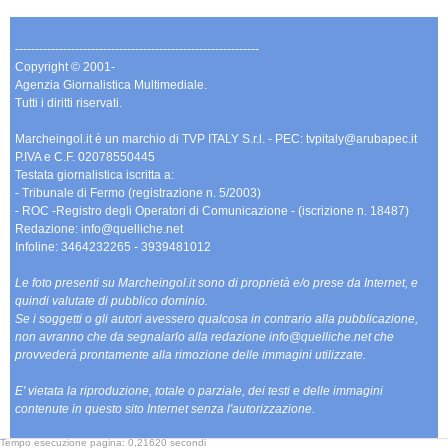
-------------------------------------------------------------
Copyright © 2001-
Agenzia Giornalistica Multimediale.
Tutti i diritti riservati.
Marcheingol.it è un marchio di TVP ITALY S.r.l. - PEC: tvpitaly@arubapec.it
P.IVA e C.F. 02078550445
Testata giornalistica iscritta a:
- Tribunale di Fermo (registrazione n. 5/2003)
- ROC -Registro degli Operatori di Comunicazione - (iscrizione n. 18487)
Redazione: info@quelliche.net
Infoline: 3464232265 - 3939481012
Le foto presenti su Marcheingol.it sono di proprietà e/o prese da Internet, e
quindi valutate di pubblico dominio.
Se i soggetti o gli autori avessero qualcosa in contrario alla pubblicazione,
non avranno che da segnalarlo alla redazione info@quelliche.net che
provvederà prontamente alla rimozione delle immagini utilizzate.
E' vietata la riproduzione, totale o parziale, dei testi e delle immagini
contenute in questo sito Internet senza l'autorizzazione.
Tempo esecuzione pagina: 0,21620 secondi