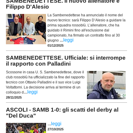
SAMBENEDETTESE. Il nuovo allenatore è
Filippo D'Alesio
La Sambenedettese ha annunciato il nome del
nuovo tecnico: sarà Filippo D’Alesio a guidare la
prima squadra rossoblù. L’allenatore, che ha
guidato il Rimini fino all'esclusione dal
campionato, ha firmato un contratto fino al 30
...
leggi
giugno
01/12/2025
SAMBENEDETTESE. Ufficiale: si interrompe
il rapporto con Palladini
Scossone in casa U. S. Sambenedettese, dove il
club rossoblù ha ufficializzato la fine del rapporto
tecnico con Ottavio Palladini e il suo vice Luigi
Voltattorni. La decisione arriva al termine di un
...
leggi
colloquio d
28/11/2025
ASCOLI - SAMB 1-0: gli scatti del derby al
"Del Duca"
...
leggi
27/10/2025