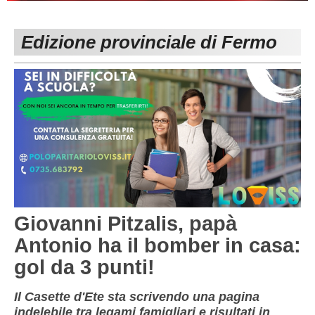
PESARO URBINO
PROMOZIONE
DIRETTA
Edizione provinciale di Fermo
Carica la tua Rosa
1^ CATEGORIA
2^ CATEGORIA
3^ CATEGORIA
GIOVANILI
Giovanni Pitzalis, papà
Antonio ha il bomber in casa:
gol da 3 punti!
Il Casette d'Ete sta scrivendo una pagina
indelebile tra legami famigliari e risultati in