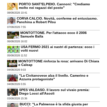
PORTO SANT'ELPIDIO. Cannoni: "Crediamo
molto nei ragazzi del posto"
08/08/2026 10:41
CORVA CALCIO. Novità, conferme ed entusiasmo.
Panchina a Robert Pilsu
07/08/2026 7:55
MONTOTTONE. Per l'attacco ecco il 2006
Samuele Balla
06/08/2026 16:02
USA FERMO 2021 ai nastri di partenza: ecco i
volti nuovi
05/08/2026 11:52
MONTOTTONE rinforza la rosa: arrivano Di Chiara
e Caleap
04/08/2026 9:03
"La Civitanovese alza il livello. Camerino e
Azzurra protagoniste"
04/08/2026 5:55
SPES VALDASO. Il lavoro sul vivaio premia:
Diego Locci all'Ascoli
03/08/2026 15:36
BUCCI: "La Palmense è la sfida giusta per