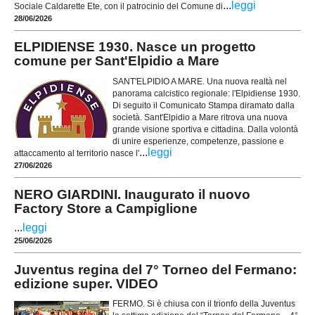
...
leggi
Sociale Caldarette Ete, con il patrocinio del Comune di
28/06/2026
ELPIDIENSE 1930. Nasce un progetto
comune per Sant'Elpidio a Mare
SANT'ELPIDIO A MARE. Una nuova realtà nel
panorama calcistico regionale: l'Elpidiense 1930.
Di seguito il Comunicato Stampa diramato dalla
società. Sant'Elpidio a Mare ritrova una nuova
grande visione sportiva e cittadina. Dalla volontà
di unire esperienze, competenze, passione e
...
leggi
attaccamento al territorio nasce l'
27/06/2026
NERO GIARDINI. Inaugurato il nuovo
Factory Store a Campiglione
...
leggi
25/06/2026
Juventus regina del 7° Torneo del Fermano:
edizione super. VIDEO
FERMO. Si è chiusa con il trionfo della Juventus