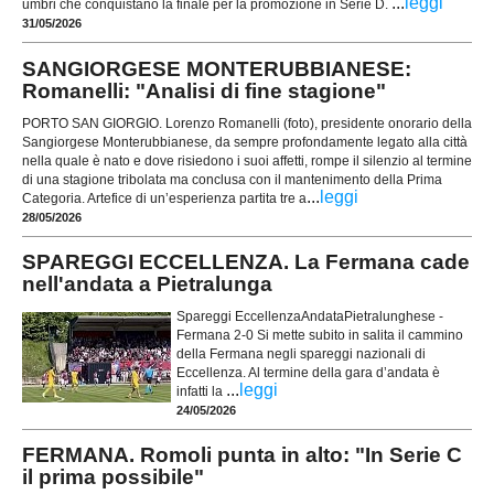
...
leggi
umbri che conquistano la finale per la promozione in Serie D.
31/05/2026
SANGIORGESE MONTERUBBIANESE:
Romanelli: "Analisi di fine stagione"
PORTO SAN GIORGIO. Lorenzo Romanelli (foto), presidente onorario della
Sangiorgese Monterubbianese, da sempre profondamente legato alla città
nella quale è nato e dove risiedono i suoi affetti, rompe il silenzio al termine
di una stagione tribolata ma conclusa con il mantenimento della Prima
...
leggi
Categoria. Artefice di un’esperienza partita tre a
28/05/2026
SPAREGGI ECCELLENZA. La Fermana cade
nell'andata a Pietralunga
Spareggi EccellenzaAndataPietralunghese -
Fermana 2-0 Si mette subito in salita il cammino
della Fermana negli spareggi nazionali di
Eccellenza. Al termine della gara d’andata è
...
leggi
infatti la
24/05/2026
FERMANA. Romoli punta in alto: "In Serie C
il prima possibile"