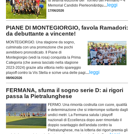
la settima edizione del “Torneo del Fermano – 4°
...
leggi
Memorial Candido Pierleoni&rdqu
17/06/2026
PIANE DI MONTEGIORGIO, favola Ramadori:
da debuttante a vincente!
MONTEGIORGIO. Una stagione da sogno,
culminata con una promozione che pochi
avrebbero pronosticato. Il Piane di
Montegiorgio (vedi la rosa) conquista la Prima
Categoria (che aveva lasciato nella stagione
2023-2024) grazie alla vittoria nello spareggio
...
leggi
playoff contro la Vis Stella e scrive una delle pagi
08/06/2026
FERMANA, sfuma il sogno serie D: ai rigori
passa la Pietralunghese
FERMO. Una rimonta costruita con cuore, qualità
e determinazione che si interrompe soltanto dagli
undici metri. La Fermana saluta i playoff
nazionali di Eccellenza dopo aver rimontato il
doppio svantaggio dell'andata contro la
Pietralunghese, ma la lotteria dei rigori premia gli