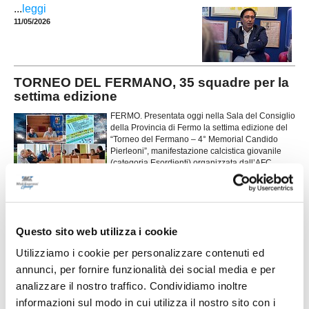
...
leggi
11/05/2026
TORNEO DEL FERMANO, 35 squadre per la
settima edizione
FERMO. Presentata oggi nella Sala del Consiglio
della Provincia di Fermo la settima edizione del
“Torneo del Fermano – 4° Memorial Candido
Pierleoni”, manifestazione calcistica giovanile
(categoria Esordienti) organizzata dall’AFC
Fermo. Cerimonieri di giornata Donatello Recchi
...
leggi
(deus ex machina della manifestazione) e Gi
06/05/2026
CASETTE D'ETE. Raffaeli: "Primi da 23
Questo sito web utilizza i cookie
giornate: promozione meritata"
Utilizziamo i cookie per personalizzare contenuti ed
CASETTE D'ETE (SANT'ELPIDIO A MARE). Una stagione da incorniciare,
annunci, per fornire funzionalità dei social media e per
costruita giorno dopo giorno, allenamento dopo allenamento. E un girone
...
leggi
E di Seconda categoria che si guarda dall'alto in basso. Il tecnico
analizzare il nostro traffico. Condividiamo inoltre
05/05/2026
informazioni sul modo in cui utilizza il nostro sito con i