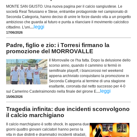
MONTE SAN GIUSTO. Una nuova pagina per il calcio sangiustese. Le
società Real Telusiano e Stese, entrambe protagoniste nel campionato di
Seconda Categoria, hanno deciso di unire le forze dando vita a un progetto
ambizioso che guarda al futuro e punta a rilanciare il movimento calcistico
...
leggi
cittadino. L'uni
17/06/2026
Padre, figlio e zio: i Torresi firmano la
promozione del MORROVALLE
Il Morrovalle ce l'ha fatta. Dopo la delusione dello
scorso anno, quando il cammino si fermò in
semifinale playoff, i biancorossi nel weekend
appena archiviato conquistano la promozione in
Seconda Categoria al termine di una stagione
esaltante, coronata dal netto successo per 4-0
...
leggi
sul Camerino Castelraimondo nella finale del girone E
15/06/2026
Tragedia infinita: due incidenti sconvolgono
il calcio marchigiano
Il calcio marchigiano è sotto shock. In appena due
giorni quattro giovani calciatori hanno perso la
vita in due distinti e drammatici incidenti stradali,