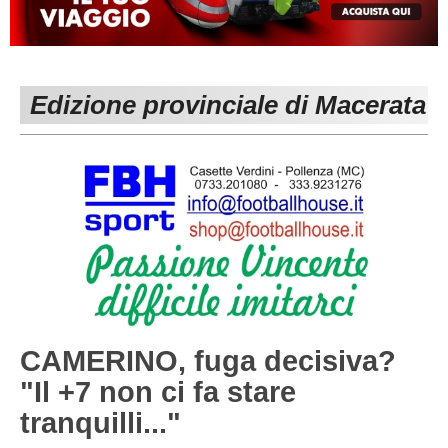
MACERATA
ECCELLENZA
REGIONALI
PESARO URBINO
PROMOZIONE
DIRETTA
Edizione provinciale di Macerata
Carica la tua Rosa
1^ CATEGORIA
2^ CATEGORIA
3^ CATEGORIA
GIOVANILI
CAMERINO, fuga decisiva?
"Il +7 non ci fa stare
tranquilli..."