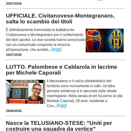
20/07/2026
UFFICIALE. Civitanovese-Montegranaro,
salta lo scambio dei titoli
È definitivamente tramontata la trattativa tra
Civitanovese e Montegranaro per il conferimento
dei titoli sportivi. Le due società hanno annunciato
con un comunicato congiunto la rinuncia
...
leggi
all'operazione, che avrebb
15/07/2026
LUTTO. Palombese e Caldarola in lacrime
per Michele Caporali
Il Maceratese e il calcio dilettantistico del
territorio sono nuovamente in lutto. Un'altra
giovane esistenza si è spezzata sulle strade
marchigiane. Nella serata di ieri ha perso la vita
Michele Caporali, 28 anni, residente a
...
leggi
Ces
29/06/2026
Nasce la TELUSIANO-STESE: "Uniti per
costruire una squadra da vertice"