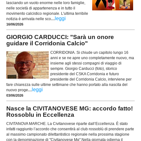
lasciando un vuoto enorme nelle loro famiglie,
nelle società di appartenenza e in tutto il
movimento calcistico regionale. L'ultima terribile
...
leggi
notizia è arrivata nelle sco
16/06/2026
GIORGIO CARDUCCI: "Sarà un onore
guidare il Corridonia Calcio"
CORRIDONIA. Si chiude un capitolo lungo 16
anni e se ne apre uno completamente nuovo, ma
insieme agli stessi compagni di viaggio di
sempre. Giorgio Carducci (foto), storico
presidente del CSKA Corridonia e futuro
presidente del Corridonia Calcio, interviene per
fare chiarezza sulle ultime settimane che hanno portato alla nascita del
...
leggi
nuovo proge
03/06/2026
Nasce la CIVITANOVESE MG: accordo fatto!
Rossoblu in Eccellenza
CIVITANOVA MARCHE. La Civitanovese riparte dall’Eccellenza. È stato
infatti raggiunto l’accordo che consentirà al club rossoblù di prendere parte
al massimo campionato dilettantistico regionale nella prossima stagione
con la denominazione di "Civitanovese Mg".Nella giornata odierna il