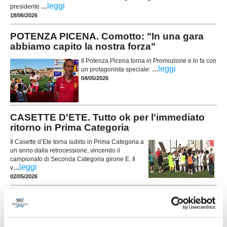
...
leggi
presidente
18/06/2026
POTENZA PICENA. Comotto: "In una gara
abbiamo capito la nostra forza"
Il Potenza Picena torna in Promozione e lo fa con
...
leggi
un protagonista speciale:
04/05/2026
CASETTE D'ETE. Tutto ok per l'immediato
ritorno in Prima Categoria
Il Casette d’Ete torna subito in Prima Categoria a
un anno dalla retrocessione, vincendo il
campionato di Seconda Categoria girone E. Il
...
leggi
v
02/05/2026
Festa giallorossa: POTENZA PICENA in
Promozione!
Dopo una stagione difficile e una retrocessione