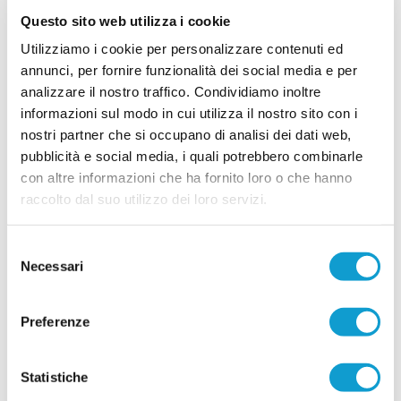
che aveva lasciato il segno, il Potenza Picena
Questo sito web utilizza i cookie
(vedi staff societario e rosa) si prende la sua
rivincita e torna con merito in Promozione. La
Utilizziamo i cookie per personalizzare contenuti ed
vittoria per 1-0 contro la Pinturetta - festeggiato
con un tifo da categoria superiore - sancisce il
annunci, per fornire funzionalità dei social media e per
...
leggi
rit
analizzare il nostro traffico. Condividiamo inoltre
02/05/2026
informazioni sul modo in cui utilizza il nostro sito con i
"Aurora in Eccellenza da protagonista, a
nostri partner che si occupano di analisi dei dati web,
Treia servono investimenti"
pubblicità e social media, i quali potrebbero combinarle
con altre informazioni che ha fornito loro o che hanno
TREIA. Dopo la vittoria del campionato di Promozione, in casa Aurora Treia
è già tempo di guardare avanti. A tracciare la rotta è Fabio Giulianelli,
raccolto dal suo utilizzo dei loro servizi.
amministratore delegato del Gruppo Lube, che fissa obiettivi chiari per la
...
leggi
prossima stagione, senza nascondere ambizioni ma mante
29/04/2026
Selezione
Necessari
del
VISSO ALTONERA. Tiburzi: "Da matricola
consenso
non è mai semplice vincere..."
Preferenze
VISSO. Il Visso Altonera scrive una pagina storica
del proprio percorso sportivo: al primo tentativo
centra la seconda promozione consecutiva
dominando il girone F di Seconda categoria e
Statistiche
...
leggi
conquista il sa
28/04/2026