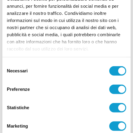
...
leggi
modo più bello: battendo il Napoli per
annunci, per fornire funzionalità dei social media e per
22/06/2026
analizzare il nostro traffico. Condividiamo inoltre
informazioni sul modo in cui utilizza il nostro sito con i
Sambenedettese in finale di Coppa Italia,
nostri partner che si occupano di analisi dei dati web,
battuto il Catania
pubblicità e social media, i quali potrebbero combinarle
Foto di Giuseppe Troiani La Sambenedettese
con altre informazioni che ha fornito loro o che hanno
Beach Soccer vola in finale di Coppa Italia dopo
aver superato il We Beach Catania per 5-
raccolto dal suo utilizzo dei loro servizi.
...
leggi
9
20/06/2026
Selezione
Sambenedettese da urlo: supera Viareggio e
Necessari
del
vola in semifinale di Coppa
consenso
La Sambenedettese Beach Soccer vola in
Preferenze
semifinale di Coppa Italia al termine di una
partita semplicemente spettacolare, battendo il
...
leggi
Viareggio con il punteggio di
19/06/2026
Statistiche
Vai all'edizione provinciale
Marketing