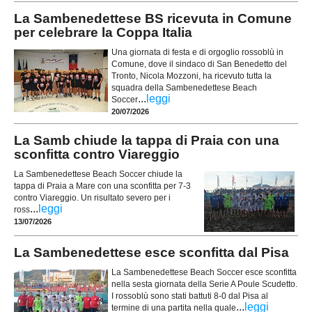
La Sambenedettese BS ricevuta in Comune
per celebrare la Coppa Italia
Una giornata di festa e di orgoglio rossoblù in
Comune, dove il sindaco di San Benedetto del
Tronto, Nicola Mozzoni, ha ricevuto tutta la
squadra della Sambenedettese Beach
...
leggi
Soccer
20/07/2026
La Samb chiude la tappa di Praia con una
sconfitta contro Viareggio
La Sambenedettese Beach Soccer chiude la
tappa di Praia a Mare con una sconfitta per 7-3
contro Viareggio. Un risultato severo per i
...
leggi
ross
13/07/2026
La Sambenedettese esce sconfitta dal Pisa
La Sambenedettese Beach Soccer esce sconfitta
nella sesta giornata della Serie A Poule Scudetto.
I rossoblù sono stati battuti 8-0 dal Pisa al
...
leggi
termine di una partita nella quale