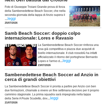
Foto di Giuseppe Troiani Grande prova di forza
della Sambenedettese Beach Soccer, che nella
seconda giornata della tappa di Anzio supera il
...
leggi
25/07/2026
Samb Beach Soccer: doppio colpo
internazionale: Lores e Ravasio
La Sambenedettese Beach Soccer rinforza una
rosa già competitiva e piazza due acquisti di
livello internazionale. Il club rossoblù ha infatti
ufficializzato il ritorno del portoghese Bernardo
...
leggi
Lopes e l'arrivo d
23/07/2026
Sambenedettese Beach Soccer ad Anzio in
cerca di grandi obiettivi
La Sambenedettese Beach Soccer è pronta a partire per Anzio con ben
due formazioni, chiamate a vivere un fine settimana decisivo per il proprio
cammino stagionale. La prima squadra sarà impegnata nella tappa
...
leggi
della Serie A Poule Scudetto, dov
21/07/2026