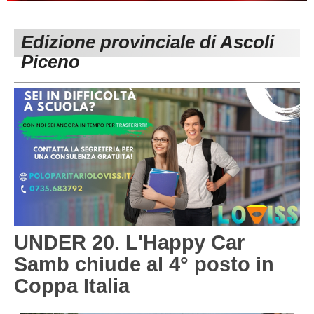
PESARO URBINO
PROMOZIONE
DIRETTA
Edizione provinciale di Ascoli
Carica la tua Rosa
1^ CATEGORIA
Piceno
2^ CATEGORIA
3^ CATEGORIA
GIOVANILI
UNDER 20. L'Happy Car
Samb chiude al 4° posto in
Coppa Italia