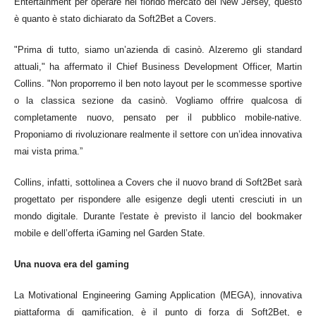
Entertainment per operare nel florido mercato del New Jersey, questo
è quanto è stato dichiarato da Soft2Bet a Covers.
"Prima di tutto, siamo un’azienda di casinò. Alzeremo gli standard
attuali," ha affermato il Chief Business Development Officer, Martin
Collins. "Non proporremo il ben noto layout per le scommesse sportive
o la classica sezione da casinò. Vogliamo offrire qualcosa di
completamente nuovo, pensato per il pubblico mobile-native.
Proponiamo di rivoluzionare realmente il settore con un’idea innovativa
mai vista prima.”
Collins, infatti, sottolinea a Covers che il nuovo brand di Soft2Bet sarà
progettato per rispondere alle esigenze degli utenti cresciuti in un
mondo digitale. Durante l'estate è previsto il lancio del bookmaker
mobile e dell’offerta iGaming nel Garden State.
Una nuova era del gaming
La Motivational Engineering Gaming Application (MEGA), innovativa
piattaforma di gamification, è il punto di forza di Soft2Bet, e