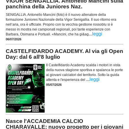
VIGOR SENIGALLIA. Antonello Mancini sulla
panchina della Juniores Naz.
SENIGALLIA. Antonello Mancini (foto) è il nuovo allenatore della
formazione Juniores Nazionale della Vigor Senigallia. Il suo ritorno era
nell’aria, ora è ufficiale. Proprio con la vecchia gestione rossoblu si è
messo in mostra nei campionati regionali, poi tante esperienze con
...
leggi
Barbara, Osimana e Portuali. «Mancini, che ha gi&ag
06/07/2026
CASTELFIDARDO ACADEMY. Al via gli Open
Day: dal 6 all'8 luglio
Il Castelfidardo Academy scalda i motori in vista
della nuova stagione sportiva e spalanca le porte
ai giovani calciatori del territorio. Sotto la guida
...
leggi
attenta e l'esperienza del
05/07/2026
Nasce l'ACCADEMIA CALCIO
CHIARAVALLE: nuovo progetto per i giovani