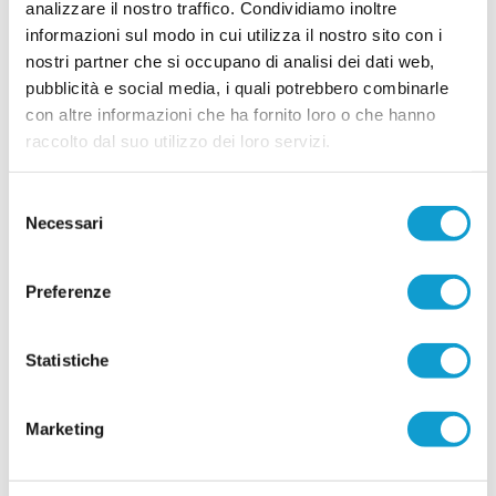
analizzare il nostro traffico. Condividiamo inoltre
REAL SASSOFERRATO. Accordo per un
informazioni sul modo in cui utilizza il nostro sito con i
settore giovanile unico
nostri partner che si occupano di analisi dei dati web,
pubblicità e social media, i quali potrebbero combinarle
Importante novità per il calcio giovanile del
territorio. Il Real Sassoferrato ha annunciato di
con altre informazioni che ha fornito loro o che hanno
aver raggiunto un accordo con il Sassoferrato
raccolto dal suo utilizzo dei loro servizi.
Genga per il subentro nella gestione dell'intero
...
leggi
settore giovanile
24/06/2026
Selezione
Necessari
del
CASTELFIDARDO ACADEMY. Mauro
Bertarelli nuovo Direttore Tecnico
consenso
Nella foto: Mauro Bertarelli e il presidente
Preferenze
Maximiliano Ciucciomei Il Castelfidardo Academy
volta pagina e annuncia ufficialmente la nuova
guida tecnica per la stagione sportiva 2026/2027.
Statistiche
...
leggi
La società ha deciso di aff
21/06/2026
FABRIANO CERRETO denuncia: "Giù le
Marketing
mani dai nostri ragazzi"
L’A.S.D. Fabriano Cerreto interviene con