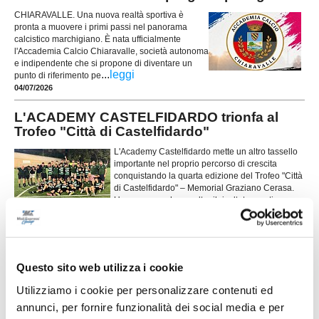
CHIARAVALLE. Una nuova realtà sportiva è
pronta a muovere i primi passi nel panorama
calcistico marchigiano. È nata ufficialmente
l'Accademia Calcio Chiaravalle, società autonoma
e indipendente che si propone di diventare un
...
leggi
punto di riferimento pe
04/07/2026
L'ACADEMY CASTELFIDARDO trionfa al
Trofeo "Città di Castelfidardo"
L'Academy Castelfidardo mette un altro tassello
importante nel proprio percorso di crescita
conquistando la quarta edizione del Trofeo "Città
di Castelfidardo" – Memorial Graziano Cerasa.
Un successo che va oltre il risultato sportivo e
conferma la solidità di un progetto dedicato
...
leggi
esclusivamente al settore giovanile, na
29/06/2026
CFC Academy, nuovo staff e Open Day:
Questo sito web utilizza i cookie
prosegue il percorso di crescita
Utilizziamo i cookie per personalizzare contenuti ed
...
leggi
annunci, per fornire funzionalità dei social media e per
26/06/2026