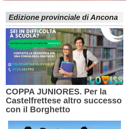
PESARO URBINO
PROMOZIONE
DIRETTA
Edizione provinciale di Ancona
Carica la tua Rosa
1^ CATEGORIA
2^ CATEGORIA
3^ CATEGORIA
GIOVANILI
COPPA JUNIORES. Per la
Castelfrettese altro successo
con il Borghetto