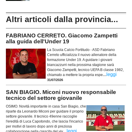
Altri articoli dalla provincia...
FABRIANO CERRETO. Giacomo Zampetti
alla guida dell'Under 19
La Scuola Calcio Fortitudo - ASD Fabriano
Cerreto ufficializza il nuovo allenatore della
formazione Under 19. A guidare i giovani
biancazzurri nella prossima stagione sarà
Giacomo Zampetti, tecnico UEFA B classe 1982,
...
leggi
chiamato a mettere la propria espe
31/07/2026
SAN BIAGIO. Miconi nuovo responsabile
tecnico del settore giovanile
OSIMO. Novità importante in casa San Biagio, che
riparte da Leonardo Miconi per guidare il proprio
settore giovanile. Il tecnico 49enne raccoglie
l'eredità di Luca Capotondo, che lascia l'incarico
per motivi di lavoro dopo anni di preziosa
...
leggi
collaborazione nella crescita del viv