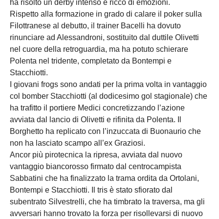
ha risolto un derby intenso e ricco di emozioni.
Rispetto alla formazione in grado di calare il poker sulla
Filottranese al debutto, il trainer Bacelli ha dovuto
rinunciare ad Alessandroni, sostituito dal duttile Olivetti
nel cuore della retroguardia, ma ha potuto schierare
Polenta nel tridente, completato da Bontempi e
Stacchiotti.
I giovani frogs sono andati per la prima volta in vantaggio
col bomber Stacchiotti (al dodicesimo gol stagionale) che
ha trafitto il portiere Medici concretizzando l’azione
avviata dal lancio di Olivetti e rifinita da Polenta. Il
Borghetto ha replicato con l’inzuccata di Buonaurio che
non ha lasciato scampo all’ex Graziosi.
Ancor più pirotecnica la ripresa, avviata dal nuovo
vantaggio biancorosso firmato dal centrocampista
Sabbatini che ha finalizzato la trama ordita da Ortolani,
Bontempi e Stacchiotti. Il tris è stato sfiorato dal
subentrato Silvestrelli, che ha timbrato la traversa, ma gli
avversari hanno trovato la forza per risollevarsi di nuovo