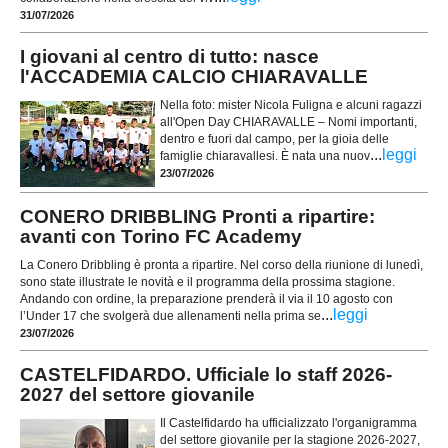
31/07/2026
I giovani al centro di tutto: nasce
l'ACCADEMIA CALCIO CHIARAVALLE
Nella foto: mister Nicola Fuligna e alcuni ragazzi
all'Open Day CHIARAVALLE – Nomi importanti,
dentro e fuori dal campo, per la gioia delle
...
leggi
famiglie chiaravallesi. È nata una nuov
23/07/2026
CONERO DRIBBLING Pronti a ripartire:
avanti con Torino FC Academy
La Conero Dribbling è pronta a ripartire. Nel corso della riunione di lunedì,
sono state illustrate le novità e il programma della prossima stagione.
Andando con ordine, la preparazione prenderà il via il 10 agosto con
...
leggi
l’Under 17 che svolgerà due allenamenti nella prima se
23/07/2026
CASTELFIDARDO. Ufficiale lo staff 2026-
2027 del settore giovanile
Il Castelfidardo ha ufficializzato l'organigramma
del settore giovanile per la stagione 2026-2027,