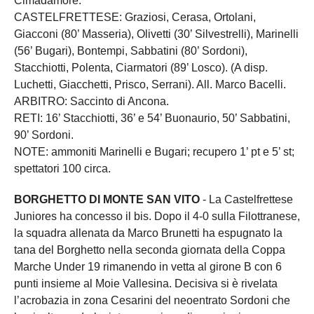
Cimadamore.
CASTELFRETTESE: Graziosi, Cerasa, Ortolani,
Giacconi (80’ Masseria), Olivetti (30’ Silvestrelli), Marinelli
(56’ Bugari), Bontempi, Sabbatini (80’ Sordoni),
Stacchiotti, Polenta, Ciarmatori (89’ Losco). (A disp.
Luchetti, Giacchetti, Prisco, Serrani). All. Marco Bacelli.
ARBITRO: Saccinto di Ancona.
RETI: 16’ Stacchiotti, 36’ e 54’ Buonaurio, 50’ Sabbatini,
90’ Sordoni.
NOTE: ammoniti Marinelli e Bugari; recupero 1’ pt e 5’ st;
spettatori 100 circa.
BORGHETTO DI MONTE SAN VITO
- La Castelfrettese
Juniores ha concesso il bis. Dopo il 4-0 sulla Filottranese,
la squadra allenata da Marco Brunetti ha espugnato la
tana del Borghetto nella seconda giornata della Coppa
Marche Under 19 rimanendo in vetta al girone B con 6
punti insieme al Moie Vallesina. Decisiva si è rivelata
l’acrobazia in zona Cesarini del neoentrato Sordoni che