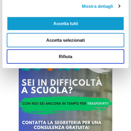
fermezza su una vicenda che, secondo quanto
Mostra dettagli
denunciato dal club biancorosso, starebbe
coinvolgendo alcuni dei propri tesserati e le
rispettive famiglie. Attraverso una nota ufficiale, la
società ha reso noto di aver ricevuto
Accetta tutti
...
leggi
segnalazioni dettagliate riguardanti presunti com
20/06/2026
Accetta selezionati
Vai all'edizione provinciale
Rifiuta