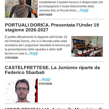
completando il quadro tecnico e dirigenziale che
accompagnerà il vivaio biancoverde dalla
...
leggi
Juniores fino ai Piccoli Amici.
20/07/2026
PORTUALI DORICA. Presentata l'Under 19
stagione 2026-2027
È partita ufficialmente la stagione dell'Under 19
dei Portuali Dorica, che si è ritrovata nella sede
societaria del Lungomare Vanvitelli di Ancona per
la presentazione della squadra e dello staff
...
leggi
tecnico in vista d
17/07/2026
CASTELFRETTESE. La Juniores riparte da
Federico Sbarbati
...
leggi
07/07/2026