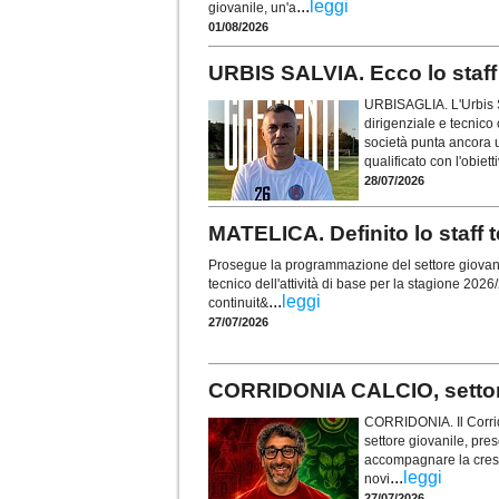
...
leggi
giovanile, un'a
01/08/2026
URBIS SALVIA. Ecco lo staff 
URBISAGLIA. L'Urbis Sal
dirigenziale e tecnico
società punta ancora un
qualificato con l'obiet
28/07/2026
MATELICA. Definito lo staff t
Prosegue la programmazione del settore giovanile 
tecnico dell'attività di base per la stagione 202
...
leggi
continuit&
27/07/2026
CORRIDONIA CALCIO, settore
CORRIDONIA. Il Corrid
settore giovanile, pres
accompagnare la cresci
...
leggi
novi
27/07/2026