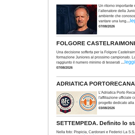
Un ritorno importante 
l’allenatore della Jun
ambiente che conosce m
...
le
vantare una lung
07/08/2026
FOLGORE CASTELRAIMONDO. 
Una decisione sofferta per la Folgore Castelraim
formazione Juniores al prossimo campionato. La
...
leggi
raggiunto il numero minimo di tesserati
07/08/2026
ADRIATICA PORTORECANATI. Uf
L'Adriatica Porto Rec
l'affiliazione ufficial
progetto dedicato alla 
03/08/2026
SETTEMPEDA. Definito lo sta
Nella foto: Pispicia, Cardorani e Federici La S.S