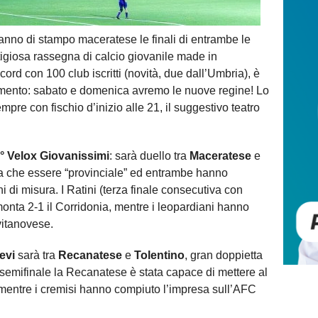
ranno di stampo maceratese le finali di entrambe le
tigiosa rassegna di calcio giovanile made in
ord con 100 club iscritti (novità, due dall’Umbria), è
momento: sabato e domenica avremo le nuove regine! Lo
empre con fischio d’inizio alle 21, il suggestivo teatro
° Velox Giovanissimi
: sarà duello tra
Maceratese
e
eva che essere “provinciale” ed entrambe hanno
 di misura. I Ratini (terza finale consecutiva con
onta 2-1 il Corridonia, mentre i leopardiani hanno
vitanovese.
evi
sarà tra
Recanatese
e
Tolentino
, gran doppietta
 semifinale la Recanatese è stata capace di mettere al
mentre i cremisi hanno compiuto l’impresa sull’AFC