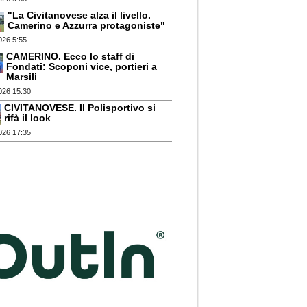
"La Civitanovese alza il livello.
Camerino e Azzurra protagoniste"
026 5:55
CAMERINO. Ecco lo staff di
Fondati: Scoponi vice, portieri a
Marsili
026 15:30
CIVITANOVESE. Il Polisportivo si
rifà il look
026 17:35