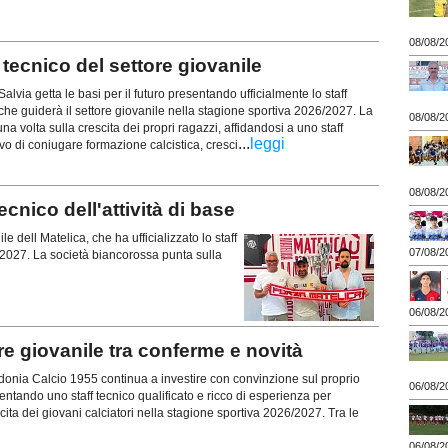
08/08/2
tecnico del settore giovanile
via getta le basi per il futuro presentando ufficialmente lo staff
 che guiderà il settore giovanile nella stagione sportiva 2026/2027. La
08/08/2
a volta sulla crescita dei propri ragazzi, affidandosi a uno staff
...
leggi
tivo di coniugare formazione calcistica, cresci
08/08/2
ecnico dell'attività di base
dell Matelica, che ha ufficializzato lo staff
07/08/2
6/2027. La società biancorossa punta sulla
06/08/2
 giovanile tra conferme e novità
onia Calcio 1955 continua a investire con convinzione sul proprio
06/08/2
entando uno staff tecnico qualificato e ricco di esperienza per
ta dei giovani calciatori nella stagione sportiva 2026/2027. Tra le
06/08/2