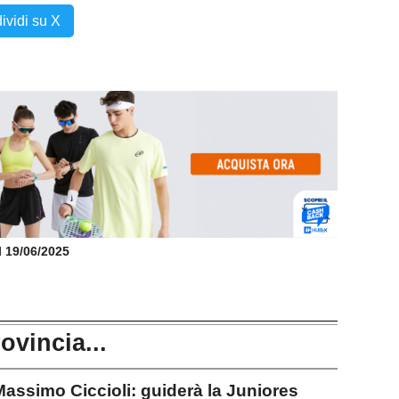
ividi su X
il 19/06/2025
rovincia...
assimo Ciccioli: guiderà la Juniores