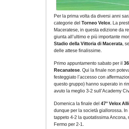
Per la prima volta da diversi anni sa
categorie del
Torneo Velox
. La pres
Maceratese, in questa edizione da rec
giunta all’ultimo e più importante 
Stadio della Vittoria di Macerata
, s
delle attese finalissime.
Primo appuntamento sabato per il
36
Recanatese
. Qui la finale non pot
festeggiato l’accesso con affermazioni
questo gruppo) hanno superato in rim
avuto la meglio 3-2 sull’Academy Ci
Domenica la finale del
47° Velox Alli
dunque per la società giallorossa. In
tappeto 4-2 la quotatissima Ancona, 
Fermo per 2-1.