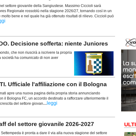
nel settore giovanile della Sangiustese. Massimo Ciccioli sarà
iores Regionale rossoblù nella stagione 2026/27, tornando così in un
olto bene e nel quale ha già ottenuto risultati di rilievo. Ciccioli può
ggi
Decisione sofferta: niente Juniores
ondo, che non riuscirà a iscrivere la propria
 società ha comunicato di non aver
ficiale l'affiliazione con il Bologna
anati apre una nuova pagina della propria storia annunciando
e con il Bologna FC, un accordo destinato a rafforzare ulteriormente il
...
leggi
crescita del settore giovan
ff del settore giovanile 2026-2027
ULT
. Settempeda è pronta a dare il via alla nuova stagione del settore