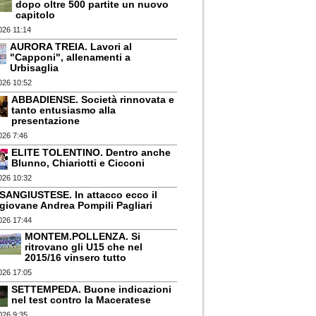
dopo oltre 500 partite un nuovo
capitolo
026 11:14
AURORA TREIA. Lavori al
"Capponi", allenamenti a
Urbisaglia
026 10:52
ABBADIENSE. Società rinnovata e
tanto entusiasmo alla
presentazione
026 7:46
ELITE TOLENTINO. Dentro anche
Blunno, Chiariotti e Cicconi
026 10:32
SANGIUSTESE. In attacco ecco il
giovane Andrea Pompili Pagliari
026 17:44
MONTEM.POLLENZA. Si
ritrovano gli U15 che nel
2015/16 vinsero tutto
026 17:05
SETTEMPEDA. Buone indicazioni
nel test contro la Maceratese
026 9:35