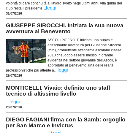
volontà di dare continuità al lavoro svolto negli ultimi anni. Alla guida del
...
leggi
club resta il presidente
31/07/2026
GIUSEPPE SIROCCHI. Iniziata la sua nuova
avventura al Benevento
ASCOLI PICENO. È iniziata una nuova e
affascinante avventura per Giuseppe Sirocchi
(foto), promettente attaccante ascolano classe
2010 che, dopo essersi messo in grande
evidenza nel settore giovanile dell'Ascoli, è
approdato al Benevento, una delle realtà
...
leggi
professionistiche più attente a
29/07/2026
MONTICELLI. Vivaio: definito uno staff
tecnico di altissimo livello
...
leggi
28/07/2026
DIEGO FAGIANI firma con la Samb: orgoglio
per San Marco e Invictus