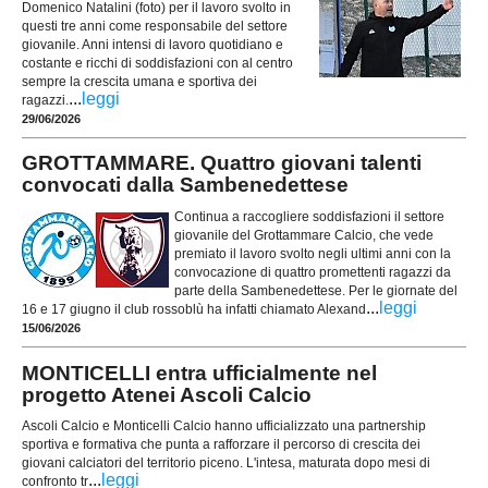
Domenico Natalini (foto) per il lavoro svolto in
questi tre anni come responsabile del settore
giovanile. Anni intensi di lavoro quotidiano e
costante e ricchi di soddisfazioni con al centro
sempre la crescita umana e sportiva dei
...
leggi
ragazzi.
29/06/2026
GROTTAMMARE. Quattro giovani talenti
convocati dalla Sambenedettese
Continua a raccogliere soddisfazioni il settore
giovanile del Grottammare Calcio, che vede
premiato il lavoro svolto negli ultimi anni con la
convocazione di quattro promettenti ragazzi da
parte della Sambenedettese. Per le giornate del
...
leggi
16 e 17 giugno il club rossoblù ha infatti chiamato Alexand
15/06/2026
MONTICELLI entra ufficialmente nel
progetto Atenei Ascoli Calcio
Ascoli Calcio e Monticelli Calcio hanno ufficializzato una partnership
sportiva e formativa che punta a rafforzare il percorso di crescita dei
giovani calciatori del territorio piceno. L'intesa, maturata dopo mesi di
...
leggi
confronto tr