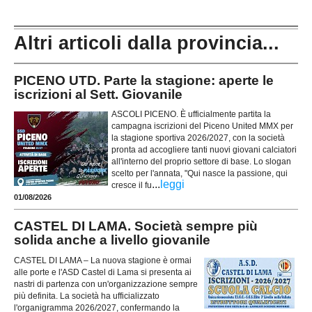
Altri articoli dalla provincia...
PICENO UTD. Parte la stagione: aperte le
iscrizioni al Sett. Giovanile
ASCOLI PICENO. È ufficialmente partita la
campagna iscrizioni del Piceno United MMX per
la stagione sportiva 2026/2027, con la società
pronta ad accogliere tanti nuovi giovani calciatori
all'interno del proprio settore di base. Lo slogan
scelto per l'annata, "Qui nasce la passione, qui
...
leggi
cresce il fu
01/08/2026
CASTEL DI LAMA. Società sempre più
solida anche a livello giovanile
CASTEL DI LAMA – La nuova stagione è ormai
alle porte e l'ASD Castel di Lama si presenta ai
nastri di partenza con un'organizzazione sempre
più definita. La società ha ufficializzato
l'organigramma 2026/2027, confermando la