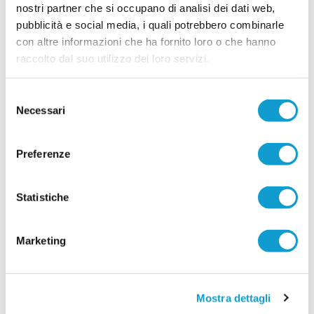
nostri partner che si occupano di analisi dei dati web,
PAGLIARE. A giugno Campus Tecnico con
pubblicità e social media, i quali potrebbero combinarle
ex calciatori di Serie A
con altre informazioni che ha fornito loro o che hanno
PAGLIARE DEL TRONTO. Una grande iniziativa
raccolto dal suo utilizzo dei loro servizi.
organizzata dall’ASD Pagliare per la prossima
estate: un Campus Tecnico di Calcio, presso il
Centro Sportivo Oasi "La Valle". Tutti i ragazzi
Selezione
che desiderano migliorare davvero il proprio
Necessari
livello tecnico troveranno degli insegnati di altissimo livello, pronti a
del
...
leggi
seguirl
consenso
19/05/2026
Preferenze
Vai all'edizione provinciale
Statistiche
Marketing
Mostra dettagli