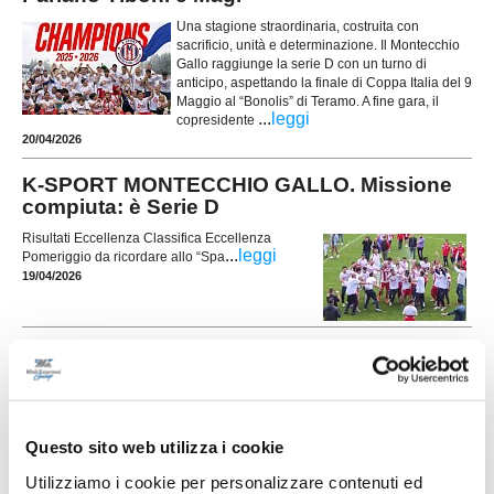
Una stagione straordinaria, costruita con
sacrificio, unità e determinazione. Il Montecchio
Gallo raggiunge la serie D con un turno di
anticipo, aspettando la finale di Coppa Italia del 9
Maggio al “Bonolis” di Teramo. A fine gara, il
...
leggi
copresidente
20/04/2026
K-SPORT MONTECCHIO GALLO. Missione
compiuta: è Serie D
Risultati Eccellenza Classifica Eccellenza
...
leggi
Pomeriggio da ricordare allo “Spa
19/04/2026
L'Eccellenza dà il bentornato al LUNANO!
Il Lunano (vedi la rosa) conquista la promozione
in Eccellenza con una giornata d’anticipo grazie
all’1-1 ottenuto contro l’Alma Fano. Un risultato
prezioso che permette alla squadra guidata da
Questo sito web utilizza i cookie
mister Thomas Manfredini di centrare l’obiettivo
...
leggi
stagionale e assi
Utilizziamo i cookie per personalizzare contenuti ed