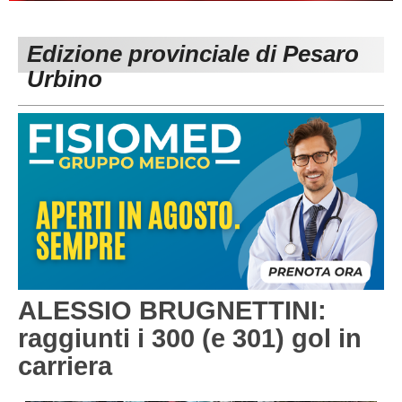
PESARO URBINO
PROMOZIONE
DIRETTA
Edizione provinciale di Pesaro
Carica la tua Rosa
1^ CATEGORIA
Urbino
2^ CATEGORIA
3^ CATEGORIA
GIOVANILI
ALESSIO BRUGNETTINI:
raggiunti i 300 (e 301) gol in
carriera