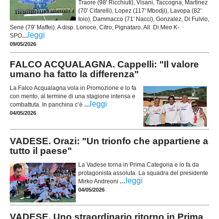
Traore (98' Ricchiuti), Visani, Taccogna, Martinez
(70' Cifarelli), Lopez (117' Mbodji), Lavopa (82'
Ioio), Dammacco (71' Nacci), Gonzalez, Di Fulvio,
Sene (79' Maffei). A disp. Lonoce, Citro, Pignataro. All. Di Meo K-
...
leggi
SPO
09/05/2026
FALCO ACQUALAGNA. Cappelli: "Il valore
umano ha fatto la differenza"
La Falco Acqualagna vola in Promozione e lo fa
con merito, al termine di una stagione intensa e
...
leggi
combattuta. In panchina c’è
04/05/2026
VADESE. Orazi: "Un trionfo che appartiene a
tutto il paese"
La Vadese torna in Prima Categoria e lo fa da
protagonista assoluta. La squadra del presidente
...
leggi
Mirko Andreoni
04/05/2026
VADESE. Uno straordinario ritorno in Prima