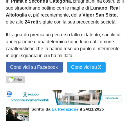
in
Prima e Seconda Categoria
, Brugnettini ha costruito il
suo straordinario bottino con le maglie di
Lunano
,
Real
Altofoglia
e, più recentemente, della
Vigor San Sisto
,
oltre alle
24 reti
siglate con la sua precedente società.
Il traguardo premia un percorso fatto di talento, sacrificio,
abnegazione e una determinazione fuori dal comune:
caratteristiche che lo hanno reso un punto di riferimento
in ogni squadra in cui ha militato.
Condividi su Facebook
Condividi su X
Scritto da
La Redazione
il 24/11/2025