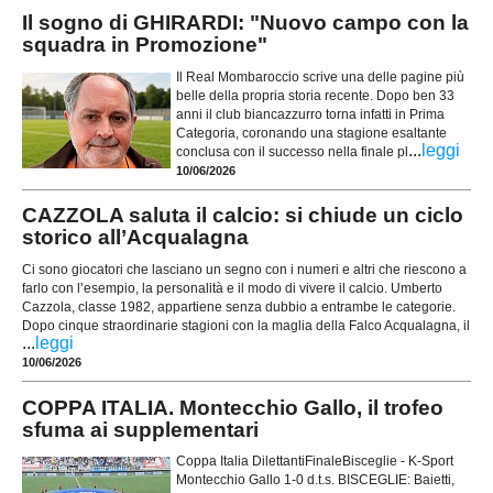
Il sogno di GHIRARDI: "Nuovo campo con la
squadra in Promozione"
Il Real Mombaroccio scrive una delle pagine più
belle della propria storia recente. Dopo ben 33
anni il club biancazzurro torna infatti in Prima
Categoria, coronando una stagione esaltante
...
leggi
conclusa con il successo nella finale pl
10/06/2026
CAZZOLA saluta il calcio: si chiude un ciclo
storico all’Acqualagna
Ci sono giocatori che lasciano un segno con i numeri e altri che riescono a
farlo con l’esempio, la personalità e il modo di vivere il calcio. Umberto
Cazzola, classe 1982, appartiene senza dubbio a entrambe le categorie.
Dopo cinque straordinarie stagioni con la maglia della Falco Acqualagna, il
...
leggi
10/06/2026
COPPA ITALIA. Montecchio Gallo, il trofeo
sfuma ai supplementari
Coppa Italia DilettantiFinaleBisceglie - K-Sport
Montecchio Gallo 1-0 d.t.s. BISCEGLIE: Baietti,