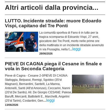
Altri articoli dalla provincia...
LUTTO. Incidente stradale: muore Edoardo
Vispi, capitano del Tre Ponti
La comunità sportiva di Fano è in lutto per la
tragica scomparsa di Edoardo Vispi, 27 anni,
giocatore del Tre Ponti, morto nelle prime ore
della mattinata in un incidente stradale avvenuto
...
leggi
in via Frusaglia, nella f
28/06/2026
PIEVE DI CAGNA piega il Cesane in finale e
vola in Seconda Categoria
Pieve di Cagna - Cesane 2-0PIEVE DI CAGNA:
Stafoggia, Belpassi, Remigi, Sgobbo (35'st
Magnani), Bernardini, Santelli, La Manna,
Antonelli, Santi (48'st Amoruso), Ceccarini, Nanni
(20'st De Santis). All. De Giorgio CESANE: Palese,
Baruffi, Mercanti, Battistelli E., Marchetti, Angelini
...
leggi
(25'st Tarini), Costantini, Gen
13/06/2026