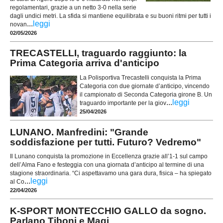
regolamentari, grazie a un netto 3-0 nella serie
dagli undici metri. La sfida si mantiene equilibrata e su buoni ritmi per tutti i
...
leggi
novan
02/05/2026
TRECASTELLI, traguardo raggiunto: la
Prima Categoria arriva d'anticipo
La Polisportiva Trecastelli conquista la Prima
Categoria con due giornate d’anticipo, vincendo
il campionato di Seconda Categoria girone B. Un
...
leggi
traguardo importante per la giov
25/04/2026
LUNANO. Manfredini: "Grande
soddisfazione per tutti. Futuro? Vedremo"
Il Lunano conquista la promozione in Eccellenza grazie all’1-1 sul campo
dell’Alma Fano e festeggia con una giornata d’anticipo al termine di una
stagione straordinaria. “Ci aspettavamo una gara dura, fisica – ha spiegato
...
leggi
al Co
22/04/2026
K-SPORT MONTECCHIO GALLO da sogno.
Parlano Tiboni e Magi