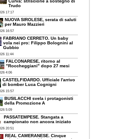
Curva: striscione a sostegno di
Trudo
026 17:17
NUOVA SIROLESE, serata di saluti
per Mauro Mazzieri
026 16:57
FABRIANO CERRETO. Un baby
vola nei pro: Filippo Bolognini al
Gubbio
026 11:44
FALCONARESE, ritorno al
"Roccheggiani" dopo 27 mesi
026 4:06
CASTELFIDARDO. Ufficiale l'arrivo
di bomber Luca Cognigni
026 15:57
BUSILACCHI svela i protagonisti
della Promozione A
026 5:09
PASSATEMPESE. Stangata a
campionato non ancora iniziato
026 20:51
REAL CAMERANESE. Cinque