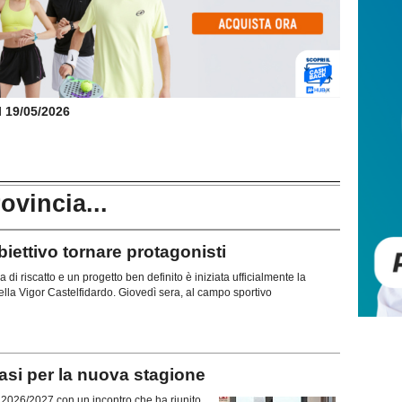
il 19/05/2026
rovincia...
ttivo tornare protagonisti
di riscatto e un progetto ben definito è iniziata ufficialmente la
lla Vigor Castelfidardo. Giovedì sera, al campo sportivo
si per la nuova stagione
ne 2026/2027 con un incontro che ha riunito