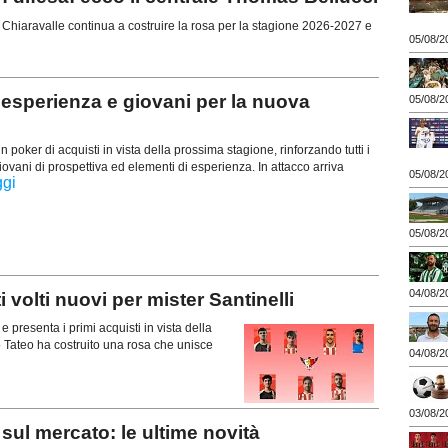
hiaravalle continua a costruire la rosa per la stagione 2026-2027 e
05/08/2
esperienza e giovani per la nuova
05/08/2
poker di acquisti in vista della prossima stagione, rinforzando tutti i
iovani di prospettiva ed elementi di esperienza. In attacco arriva
05/08/2
ggi
05/08/2
04/08/2
lti nuovi per mister Santinelli
presenta i primi acquisti in vista della
o Tateo ha costruito una rosa che unisce
04/08/2
03/08/2
ul mercato: le ultime novità