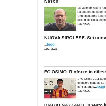
Nasoni
La Valle del Giano Fab
l'allenatore della pr
Una riconferma forteme
ricca di difficoltà, nel
16/07/2026
NUOVA SIROLESE. Sei nuovi in
...
leggi
16/07/2026
FC OSIMO. Rinforzo in difes
L'FC Osimo 2011 aggiun
difensore centrale Lor
...
leggi
la Filottranes
16/07/2026
BIAGIO NAZZARO. Innesto in 