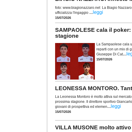
foto: www.biagionazzaro.net La Biagio Nazzaro C
...
leggi
ufficializza l'ingaggio
15/07/2026
SAMPAOLESE cala il poker: 
stagione
La Sampaolese cala un 
reparti con un mix di g
...
le
Giuseppe Di Cat
15/07/2026
LEONESSA MONTORO. Tanti vo
La Leonessa Montoro è molto attiva sul mercato e 
prossima stagione. Il direttore sportivo Giancarl
...
leggi
giovani di prospettiva ed elemen
15/07/2026
VILLA MUSONE molto attivo s