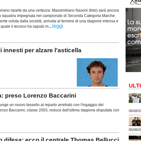
riano riparte da una certezza: Massimiliano Nasoni (foto) sarà ancora
ima squadra impegnata nel campionato di Seconda Categoria Marche.
nte voluta dalla società, arrivata al termine di una stagione intensa e
...
leggi
la quale il tecnico ha saputo m
nesti per alzare l'asticella
ULT
a: preso Lorenzo Baccarini
ge un nuovo tassello al reparto arretrato con l'ingaggio del
enzo Baccarini, classe 2003, reduce dall'ultima stagione disputata con
06/08/2
05/08/2
difesa: ecco il centrale Thomas Bellucci