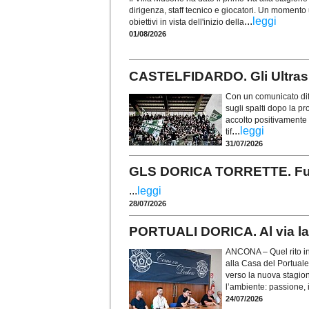
dirigenza, staff tecnico e giocatori. Un momento u
...
leggi
obiettivi in vista dell'inizio della
01/08/2026
CASTELFIDARDO. Gli Ultras t
Con un comunicato diff
sugli spalti dopo la p
accolto positivamente i
...
leggi
tif
31/07/2026
GLS DORICA TORRETTE. Fusco 
...
leggi
28/07/2026
PORTUALI DORICA. Al via la 
ANCONA – Quel rito in
alla Casa del Portuale
verso la nuova stagio
l’ambiente: passione, i
24/07/2026