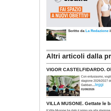
Scritto da
La Redazione
Altri articoli dalla p
VIGOR CASTELFIDARDO. Obie
Con entusiasmo, voglia 
stagione 2026/2027 de
...
leggi
Gabban
01/08/2026
VILLA MUSONE. Gettate le ba
Il Villa Musone ha dato il primo via alla stagio