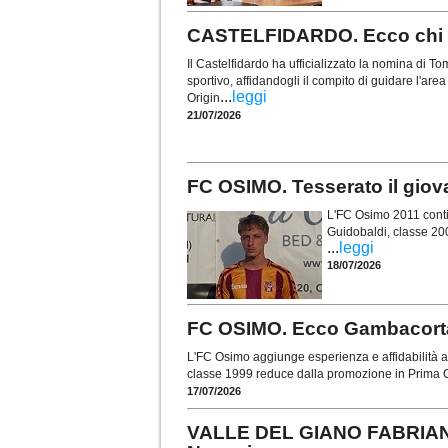
CASTELFIDARDO. Ecco chi è 
Il Castelfidardo ha ufficializzato la nomina di
sportivo, affidandogli il compito di guidare l'are
...
leggi
Origin
21/07/2026
FC OSIMO. Tesserato il gio
L'FC Osimo 2011 contin
Guidobaldi, classe 20
...
leggi
18/07/2026
FC OSIMO. Ecco Gambacorta: 
L'FC Osimo aggiunge esperienza e affidabilità al
classe 1999 reduce dalla promozione in Prima C
17/07/2026
VALLE DEL GIANO FABRIANO.