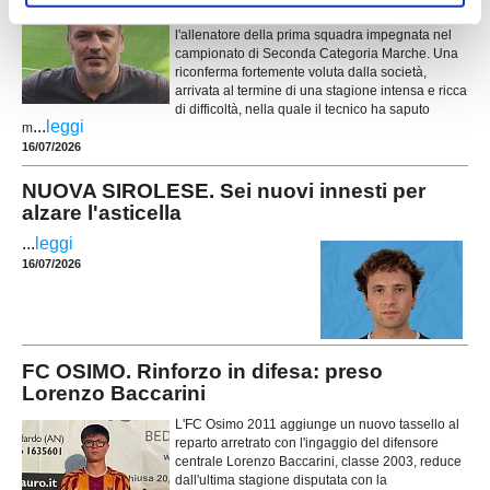
certezza: Massimiliano Nasoni (foto) sarà ancora
l'allenatore della prima squadra impegnata nel
campionato di Seconda Categoria Marche. Una
riconferma fortemente voluta dalla società,
arrivata al termine di una stagione intensa e ricca
di difficoltà, nella quale il tecnico ha saputo
...
leggi
m
16/07/2026
NUOVA SIROLESE. Sei nuovi innesti per
alzare l'asticella
...
leggi
16/07/2026
FC OSIMO. Rinforzo in difesa: preso
Lorenzo Baccarini
L'FC Osimo 2011 aggiunge un nuovo tassello al
reparto arretrato con l'ingaggio del difensore
centrale Lorenzo Baccarini, classe 2003, reduce
dall'ultima stagione disputata con la