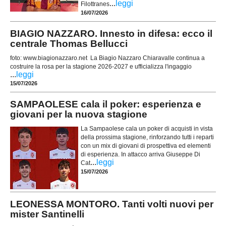
...
leggi
Filottranes
16/07/2026
BIAGIO NAZZARO. Innesto in difesa: ecco il
centrale Thomas Bellucci
foto: www.biagionazzaro.net La Biagio Nazzaro Chiaravalle continua a
costruire la rosa per la stagione 2026-2027 e ufficializza l'ingaggio
...
leggi
15/07/2026
SAMPAOLESE cala il poker: esperienza e
giovani per la nuova stagione
La Sampaolese cala un poker di acquisti in vista
della prossima stagione, rinforzando tutti i reparti
con un mix di giovani di prospettiva ed elementi
di esperienza. In attacco arriva Giuseppe Di
...
leggi
Cat
15/07/2026
LEONESSA MONTORO. Tanti volti nuovi per
mister Santinelli