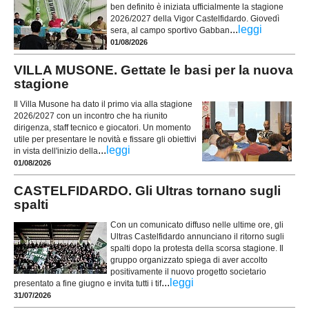
ben definito è iniziata ufficialmente la stagione
2026/2027 della Vigor Castelfidardo. Giovedì
...
leggi
sera, al campo sportivo Gabban
01/08/2026
VILLA MUSONE. Gettate le basi per la nuova
stagione
Il Villa Musone ha dato il primo via alla stagione
2026/2027 con un incontro che ha riunito
dirigenza, staff tecnico e giocatori. Un momento
utile per presentare le novità e fissare gli obiettivi
...
leggi
in vista dell'inizio della
01/08/2026
CASTELFIDARDO. Gli Ultras tornano sugli
spalti
Con un comunicato diffuso nelle ultime ore, gli
Ultras Castelfidardo annunciano il ritorno sugli
spalti dopo la protesta della scorsa stagione. Il
gruppo organizzato spiega di aver accolto
positivamente il nuovo progetto societario
...
leggi
presentato a fine giugno e invita tutti i tif
31/07/2026