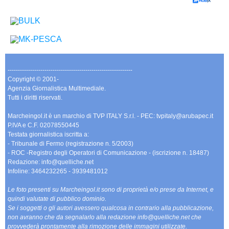
-------------------------------------------------------------
Copyright © 2001-
Agenzia Giornalistica Multimediale.
Tutti i diritti riservati.
Marcheingol.it è un marchio di TVP ITALY S.r.l. - PEC: tvpitaly@arubapec.it
P.IVA e C.F. 02078550445
Testata giornalistica iscritta a:
- Tribunale di Fermo (registrazione n. 5/2003)
- ROC -Registro degli Operatori di Comunicazione - (iscrizione n. 18487)
Redazione: info@quelliche.net
Infoline: 3464232265 - 3939481012
Le foto presenti su Marcheingol.it sono di proprietà e/o prese da Internet, e
quindi valutate di pubblico dominio.
Se i soggetti o gli autori avessero qualcosa in contrario alla pubblicazione,
non avranno che da segnalarlo alla redazione info@quelliche.net che
provvederà prontamente alla rimozione delle immagini utilizzate.