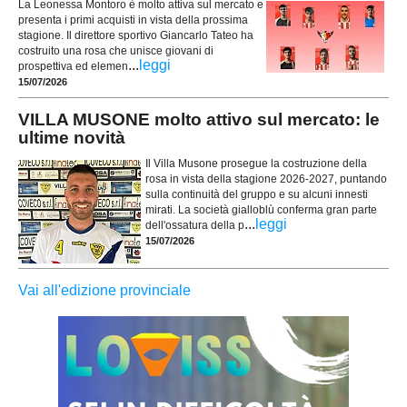
La Leonessa Montoro è molto attiva sul mercato e
presenta i primi acquisti in vista della prossima
stagione. Il direttore sportivo Giancarlo Tateo ha
costruito una rosa che unisce giovani di
...
leggi
prospettiva ed elemen
15/07/2026
VILLA MUSONE molto attivo sul mercato: le
ultime novità
Il Villa Musone prosegue la costruzione della
rosa in vista della stagione 2026-2027, puntando
sulla continuità del gruppo e su alcuni innesti
mirati. La società gialloblù conferma gran parte
...
leggi
dell'ossatura della p
15/07/2026
Vai all'edizione provinciale