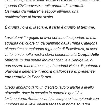
Pur nel dispiacere della “razzia di risorse” di questi giorni,
sponda Civitanovese, sentir parlare di
“modello
Osimana da imitare”
è seppur effimera, una
gratificazione al lavoro svolto.
È giunta l’ora di lasciare, il ciclo è giunto al termine.
Lasciatemi l’orgoglio di aver contribuito a portare la mia
squadra del cuore fin da bambino dalla Prima Categoria
al massimo campionato regionale di Eccellenza, di aver
vinto, unico nella nostra storia centenaria la
Coppa delle
Marche
, in una serata indimenticabile a Senigallia, di
non essere mai retrocesso, né andarci vicino disputando i
play-out e detenere il
record giallorosso di presenze
consecutive in Eccellenza
.
Credo abbiamo fatto un discreto lavoro anche a livello
giovanile, dove la crescita in numeri e qualità lo
testimoniano. Abbiamo vinto in stagione i campionati con
Juniores ed Allievi, diversi ragazzi in prima squadra,