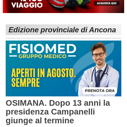
MACERATA
ECCELLENZA
REGIONALI
PESARO URBINO
PROMOZIONE
DIRETTA
Edizione provinciale di Ancona
Carica la tua Rosa
1^ CATEGORIA
2^ CATEGORIA
3^ CATEGORIA
GIOVANILI
OSIMANA. Dopo 13 anni la
presidenza Campanelli
giunge al termine