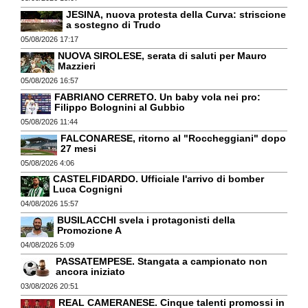
JESINA, nuova protesta della Curva: striscione
a sostegno di Trudo
05/08/2026 17:17
NUOVA SIROLESE, serata di saluti per Mauro
Mazzieri
05/08/2026 16:57
FABRIANO CERRETO. Un baby vola nei pro:
Filippo Bolognini al Gubbio
05/08/2026 11:44
FALCONARESE, ritorno al "Roccheggiani" dopo
27 mesi
05/08/2026 4:06
CASTELFIDARDO. Ufficiale l'arrivo di bomber
Luca Cognigni
04/08/2026 15:57
BUSILACCHI svela i protagonisti della
Promozione A
04/08/2026 5:09
PASSATEMPESE. Stangata a campionato non
ancora iniziato
03/08/2026 20:51
REAL CAMERANESE. Cinque talenti promossi in