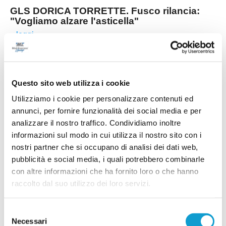
GLS DORICA TORRETTE. Fusco rilancia:
"Vogliamo alzare l'asticella"
...
leggi
28/07/2026
PORTUALI DORICA. Al via la stagione:
presentata la prima squadra
Questo sito web utilizza i cookie
ANCONA – Quel rito iniziale che non può mai
Utilizziamo i cookie per personalizzare contenuti ed
mancare. Con la presentazione di martedì, alla
Casa del Portuale di Ancona, la prima squadra
annunci, per fornire funzionalità dei social media e per
dei Portuali Dorica ha preso il largo verso la
analizzare il nostro traffico. Condividiamo inoltre
nuova stagione 2026-2027. Qualche parola
chiave che dovrà caratterizzare l’ambiente:
informazioni sul modo in cui utilizza il nostro sito con i
passione, impegno, sacrificio e identità. Stimoli
nostri partner che si occupano di analisi dei dati web,
...
leggi
impo
pubblicità e social media, i quali potrebbero combinarle
24/07/2026
con altre informazioni che ha fornito loro o che hanno
CASTELFIDARDO. Ecco chi è il nuovo
raccolto dal suo utilizzo dei loro servizi.
direttore sportivo
Il Castelfidardo ha ufficializzato la nomina di
Selezione
Tommaso Faccilongo come nuovo direttore
Necessari
sportivo, affidandogli il compito di guidare l'area
del