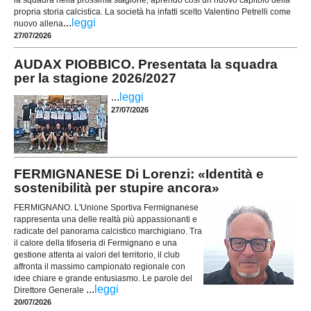
propria storia calcistica. La società ha infatti scelto Valentino Petrelli come
...
leggi
nuovo allena
27/07/2026
AUDAX PIOBBICO. Presentata la squadra
per la stagione 2026/2027
...
leggi
27/07/2026
FERMIGNANESE Di Lorenzi: «Identità e
sostenibilità per stupire ancora»
FERMIGNANO. L'Unione Sportiva Fermignanese
rappresenta una delle realtà più appassionanti e
radicate del panorama calcistico marchigiano. Tra
il calore della tifoseria di Fermignano e una
gestione attenta ai valori del territorio, il club
affronta il massimo campionato regionale con
idee chiare e grande entusiasmo. Le parole del
...
leggi
Direttore Generale
20/07/2026