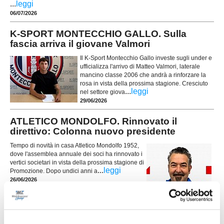
...
leggi
06/07/2026
K-SPORT MONTECCHIO GALLO. Sulla
fascia arriva il giovane Valmori
Il K-Sport Montecchio Gallo investe sugli under e
ufficializza l'arrivo di Matteo Valmori, laterale
mancino classe 2006 che andrà a rinforzare la
rosa in vista della prossima stagione. Cresciuto
...
leggi
nel settore giova
29/06/2026
ATLETICO MONDOLFO. Rinnovato il
direttivo: Colonna nuovo presidente
Tempo di novità in casa Atletico Mondolfo 1952,
dove l'assemblea annuale dei soci ha rinnovato i
vertici societari in vista della prossima stagione di
...
leggi
Promozione. Dopo undici anni a
26/06/2026
FRONTONE SERRA. Ecco il nuovo