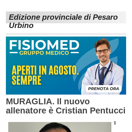
PESARO URBINO
PROMOZIONE
DIRETTA
Edizione provinciale di Pesaro
Carica la tua Rosa
1^ CATEGORIA
Urbino
2^ CATEGORIA
3^ CATEGORIA
GIOVANILI
MURAGLIA. Il nuovo
allenatore è Cristian Pentucci
Il