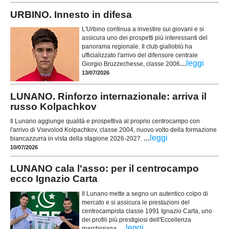
URBINO. Innesto in difesa
L'Urbino continua a investire sui giovani e si
assicura uno dei prospetti più interessanti del
panorama regionale. Il club gialloblù ha
ufficializzato l'arrivo del difensore centrale
...
leggi
Giorgio Bruzzechesse, classe 2006
13/07/2026
LUNANO. Rinforzo internazionale: arriva il
russo Kolpachkov
Il Lunano aggiunge qualità e prospettiva al proprio centrocampo con
l'arrivo di Vsevolod Kolpachkov, classe 2004, nuovo volto della formazione
...
leggi
biancazzurra in vista della stagione 2026-2027.
10/07/2026
LUNANO cala l'asso: per il centrocampo
ecco Ignazio Carta
Il Lunano mette a segno un autentico colpo di
mercato e si assicura le prestazioni del
centrocampista classe 1991 Ignazio Carta, uno
dei profili più prestigiosi dell'Eccellenza
...
leggi
marchigiana.