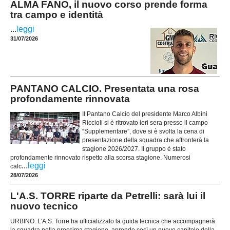
ALMA FANO, il nuovo corso prende forma
tra campo e identità
...
leggi
31/07/2026
PANTANO CALCIO. Presentata una rosa
profondamente rinnovata
Il Pantano Calcio del presidente Marco Albini
Riccioli si è ritrovato ieri sera presso il campo
“Supplementare”, dove si è svolta la cena di
presentazione della squadra che affronterà la
stagione 2026/2027. Il gruppo è stato
profondamente rinnovato rispetto alla scorsa stagione. Numerosi
...
leggi
calc
28/07/2026
L'A.S. TORRE riparte da Petrelli: sarà lui il
nuovo tecnico
URBINO. L'A.S. Torre ha ufficializzato la guida tecnica che accompagnerà
la squadra nella prossima stagione, aprendo così un nuovo capitolo della