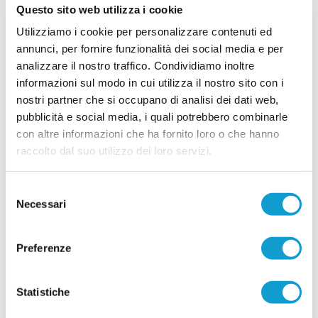
allenatore
Questo sito web utilizza i cookie
Il Frontone Serra ha scelto il nuovo allenatore per
Utilizziamo i cookie per personalizzare contenuti ed
la stagione 2026-2027. La società ha affidato la
guida della prima squadra a Samuele Gobbi,
annunci, per fornire funzionalità dei social media e per
tecnico classe 1987 originario di Serra
analizzare il nostro traffico. Condividiamo inoltre
...
leggi
Sant'Abbondio.
informazioni sul modo in cui utilizza il nostro sito con i
26/06/2026
nostri partner che si occupano di analisi dei dati web,
Vai all'edizione provinciale
pubblicità e social media, i quali potrebbero combinarle
con altre informazioni che ha fornito loro o che hanno
raccolto dal suo utilizzo dei loro servizi.
Selezione
Necessari
del
consenso
Preferenze
Statistiche