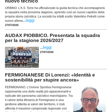
nuovo tecnico
URBINO. L'A.S. Torre ha ufficializzato la guida tecnica che accompagnerà
la squadra nella prossima stagione, aprendo così un nuovo capitolo della
propria storia calcistica. La società ha infatti scelto Valentino Petrelli come
...
leggi
nuovo allena
27/07/2026
AUDAX PIOBBICO. Presentata la squadra
per la stagione 2026/2027
...
leggi
27/07/2026
FERMIGNANESE Di Lorenzi: «Identità e
sostenibilità per stupire ancora»
FERMIGNANO. L'Unione Sportiva Fermignanese
rappresenta una delle realtà più appassionanti e
radicate del panorama calcistico marchigiano. Tra
il calore della tifoseria di Fermignano e una
gestione attenta ai valori del territorio, il club
affronta il massimo campionato regionale con