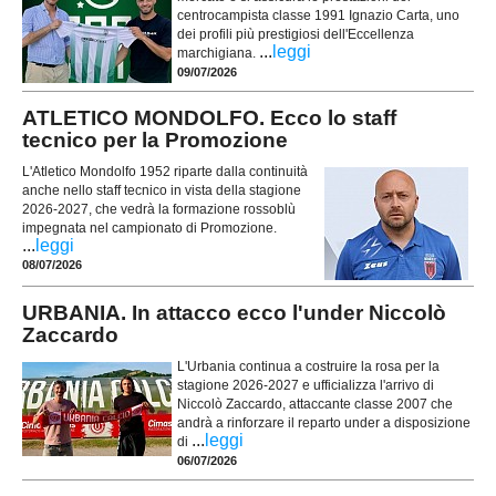
centrocampista classe 1991 Ignazio Carta, uno
dei profili più prestigiosi dell'Eccellenza
...
leggi
marchigiana.
09/07/2026
ATLETICO MONDOLFO. Ecco lo staff
tecnico per la Promozione
L'Atletico Mondolfo 1952 riparte dalla continuità
anche nello staff tecnico in vista della stagione
2026-2027, che vedrà la formazione rossoblù
impegnata nel campionato di Promozione.
...
leggi
08/07/2026
URBANIA. In attacco ecco l'under Niccolò
Zaccardo
L'Urbania continua a costruire la rosa per la
stagione 2026-2027 e ufficializza l'arrivo di
Niccolò Zaccardo, attaccante classe 2007 che
andrà a rinforzare il reparto under a disposizione
...
leggi
di
06/07/2026