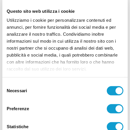
FRONTONE SERRA. Ecco il nuovo
Questo sito web utilizza i cookie
allenatore
Utilizziamo i cookie per personalizzare contenuti ed
Il Frontone Serra ha scelto il nuovo allenatore per
annunci, per fornire funzionalità dei social media e per
la stagione 2026-2027. La società ha affidato la
guida della prima squadra a Samuele Gobbi,
analizzare il nostro traffico. Condividiamo inoltre
tecnico classe 1987 originario di Serra
informazioni sul modo in cui utilizza il nostro sito con i
...
leggi
Sant'Abbondio.
nostri partner che si occupano di analisi dei dati web,
26/06/2026
pubblicità e social media, i quali potrebbero combinarle
Vai all'edizione provinciale
con altre informazioni che ha fornito loro o che hanno
raccolto dal suo utilizzo dei loro servizi.
Selezione
Necessari
del
consenso
Preferenze
Statistiche