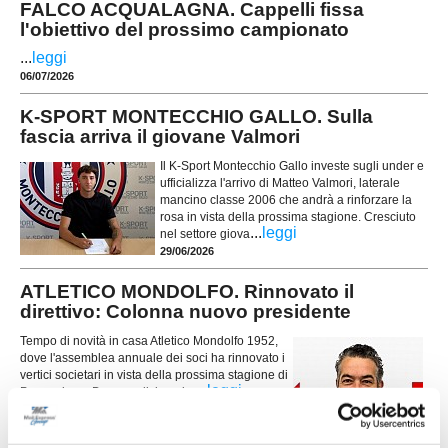
FALCO ACQUALAGNA. Cappelli fissa
l'obiettivo del prossimo campionato
...
leggi
06/07/2026
K-SPORT MONTECCHIO GALLO. Sulla
fascia arriva il giovane Valmori
Il K-Sport Montecchio Gallo investe sugli under e
ufficializza l'arrivo di Matteo Valmori, laterale
mancino classe 2006 che andrà a rinforzare la
rosa in vista della prossima stagione. Cresciuto
...
leggi
nel settore giova
29/06/2026
ATLETICO MONDOLFO. Rinnovato il
direttivo: Colonna nuovo presidente
Tempo di novità in casa Atletico Mondolfo 1952,
dove l'assemblea annuale dei soci ha rinnovato i
vertici societari in vista della prossima stagione di
...
leggi
Promozione. Dopo undici anni a
26/06/2026