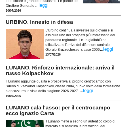
idee chiare e grande entusiasmo. Le parole del
...
leggi
Direttore Generale
20/07/2026
URBINO. Innesto in difesa
L'Urbino continua a investire sui giovani e si
assicura uno dei prospetti più interessanti del
panorama regionale. Il club gialloblù ha
ufficializzato l'arrivo del difensore centrale
...
leggi
Giorgio Bruzzechesse, classe 2006
13/07/2026
LUNANO. Rinforzo internazionale: arriva il
russo Kolpachkov
Il Lunano aggiunge qualità e prospettiva al proprio centrocampo con
l'arrivo di Vsevolod Kolpachkov, classe 2004, nuovo volto della formazione
...
leggi
biancazzurra in vista della stagione 2026-2027.
10/07/2026
LUNANO cala l'asso: per il centrocampo
ecco Ignazio Carta
Il Lunano mette a segno un autentico colpo di
mercato e si assicura le prestazioni del