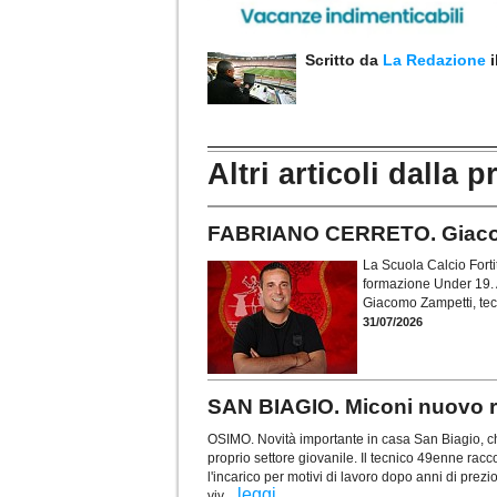
Scritto da
La Redazione
Altri articoli dalla p
FABRIANO CERRETO. Giacomo
La Scuola Calcio Forti
formazione Under 19. A
Giacomo Zampetti, tec
31/07/2026
SAN BIAGIO. Miconi nuovo re
OSIMO. Novità importante in casa San Biagio, ch
proprio settore giovanile. Il tecnico 49enne racc
l'incarico per motivi di lavoro dopo anni di prezi
...
leggi
viv