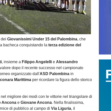
 dei
Giovanissimi Under 15 del Palombina
, che
ria bacheca conquistando la
terza edizione del
i
, insieme a
Filippo Angelelli
e
Alessandro
o valore dopo il recente successo nel campionato
orneo organizzato dall'
ASD Palombina
in
conara Marittima
per ricordare la figura dello storico
o nel migliore dei modi con le vittorie nel triangolare di
e Ancona
e
Giovane Ancona
. Nella finalissima,
rnice di pubblico al campo di
Via Liguria
, il