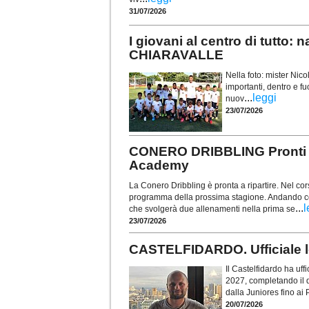
31/07/2026
I giovani al centro di tutt
CHIARAVALLE
Nella foto: mister Ni
importanti, dentro e fu
...
leggi
nuov
23/07/2026
CONERO DRIBBLING Pronti a r
Academy
La Conero Dribbling è pronta a ripartire. Nel corso
programma della prossima stagione. Andando con
...
l
che svolgerà due allenamenti nella prima se
23/07/2026
CASTELFIDARDO. Ufficiale lo
Il Castelfidardo ha uff
2027, completando il 
dalla Juniores fino ai 
20/07/2026