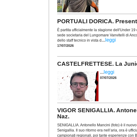
PORTUALI DORICA. Presentat
È partita ufficialmente la stagione dell'Under 19 d
sede societaria del Lungomare Vanvitelli di Anc
...
leggi
dello staff tecnico in vista d
17/07/2026
CASTELFRETTESE. La Juniore
...
leggi
07/07/2026
VIGOR SENIGALLIA. Antonell
Naz.
SENIGALLIA. Antonello Mancini (foto) è il nuovo
Senigallia. Il suo ritorno era nell’aria, ora è uf
campionati regionali, poi tante esperienze con 