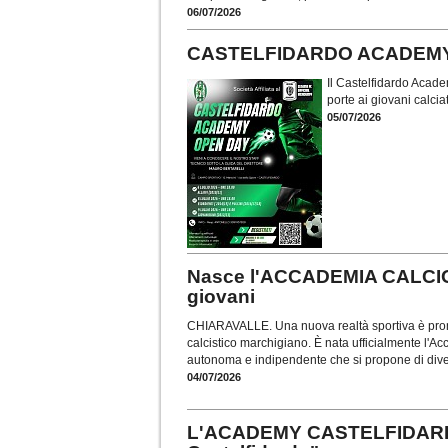
06/07/2026
CASTELFIDARDO ACADEMY. Al 
Il Castelfidardo Acade
porte ai giovani calciat
05/07/2026
Nasce l'ACCADEMIA CALCIO
giovani
CHIARAVALLE. Una nuova realtà sportiva è pron
calcistico marchigiano. È nata ufficialmente l'A
autonoma e indipendente che si propone di diven
04/07/2026
L'ACADEMY CASTELFIDARDO t