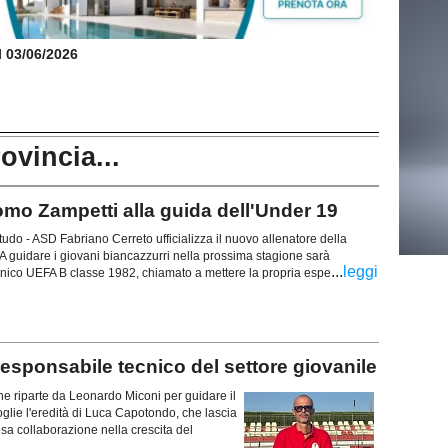
il 03/06/2026
rovincia...
 Zampetti alla guida dell'Under 19
tudo - ASD Fabriano Cerreto ufficializza il nuovo allenatore della
 guidare i giovani biancazzurri nella prossima stagione sarà
...
leggi
nico UEFA B classe 1982, chiamato a mettere la propria espe
sponsabile tecnico del settore giovanile
e riparte da Leonardo Miconi per guidare il
oglie l'eredità di Luca Capotondo, che lascia
osa collaborazione nella crescita del