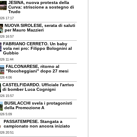
JESINA, nuova protesta della
Curva: striscione a sostegno di
Trudo
026 17:17
NUOVA SIROLESE, serata di saluti
per Mauro Mazzieri
026 16:57
FABRIANO CERRETO. Un baby
vola nei pro: Filippo Bolognini al
Gubbio
026 11:44
FALCONARESE, ritorno al
"Roccheggiani" dopo 27 mesi
026 4:06
CASTELFIDARDO. Ufficiale l'arrivo
di bomber Luca Cognigni
026 15:57
BUSILACCHI svela i protagonisti
della Promozione A
026 5:09
PASSATEMPESE. Stangata a
campionato non ancora iniziato
026 20:51