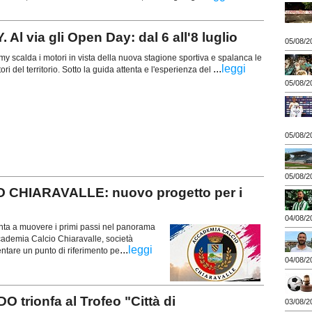
via gli Open Day: dal 6 all'8 luglio
05/08/2
my scalda i motori in vista della nuova stagione sportiva e spalanca le
...
leggi
ori del territorio. Sotto la guida attenta e l'esperienza del
05/08/2
05/08/2
05/08/2
 CHIARAVALLE: nuovo progetto per i
04/08/2
ta a muovere i primi passi nel panorama
ccademia Calcio Chiaravalle, società
...
leggi
tare un punto di riferimento pe
04/08/2
rionfa al Trofeo "Città di
03/08/2