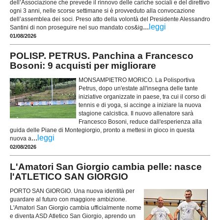
dell’Associazione che prevede il rinnovo delle cariche sociali e del direttivo
ogni 3 anni, nelle scorse settimane si è provveduto alla convocazione
dell’assemblea dei soci. Preso atto della volontà del Presidente Alessandro
...
leggi
Santini di non proseguire nel suo mandato cos&ig
01/08/2026
POLISP. PETRUS. Panchina a Francesco
Bosoni: 9 acquisti per migliorare
MONSAMPIETRO MORICO. La Polisportiva
Petrus, dopo un'estate all'insegna delle tante
iniziative organizzate in paese, tra cui il corso di
tennis e di yoga, si accinge a iniziare la nuova
stagione calcistica. Il nuovo allenatore sarà
Francesco Bosoni, reduce dall'esperienza alla
guida delle Piane di Montegiorgio, pronto a mettesi in gioco in questa
...
leggi
nuova a
02/08/2026
L'Amatori San Giorgio cambia pelle: nasce
l'ATLETICO SAN GIORGIO
PORTO SAN GIORGIO. Una nuova identità per
guardare al futuro con maggiore ambizione.
L'Amatori San Giorgio cambia ufficialmente nome
e diventa ASD Atletico San Giorgio, aprendo un