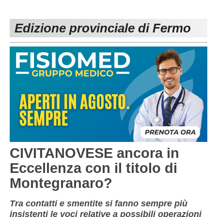
PESARO URBINO
PROMOZIONE
DIRETTA
Edizione provinciale di Fermo
Carica la tua Rosa
1^ CATEGORIA
2^ CATEGORIA
3^ CATEGORIA
GIOVANILI
CIVITANOVESE ancora in
Eccellenza con il titolo di
Montegranaro?
Tra contatti e smentite si fanno sempre più
insistenti le voci relative a possibili operazioni