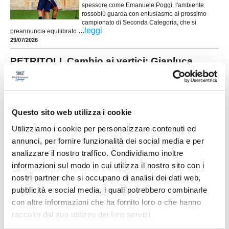
spessore come Emanuele Poggi, l'ambiente
rossoblù guarda con entusiasmo al prossimo
campionato di Seconda Categoria, che si
...
leggi
preannuncia equilibrato
29/07/2026
PETRITOLI. Cambio ai vertici: Gianluca
Verducci nuovo presidente
Numerosi i soci che hanno preso parte mercoledì
15 luglio all’Assemblea dei Soci dell’ASD Petritoli
1960 che ha dato luogo al cambio dei vertici
Questo sito web utilizza i cookie
societari. 67 sono gli anni di attività per lo storico
sodalizio sportivo petritolese. Il Presidente
Utilizziamo i cookie per personalizzare contenuti ed
Giuseppe Vitali ha relazionato sull’ultima
...
leggi
stagione, ringraziando tutti per i
annunci, per fornire funzionalità dei social media e per
28/07/2026
analizzare il nostro traffico. Condividiamo inoltre
informazioni sul modo in cui utilizza il nostro sito con i
MONTEGRANARO. Fumata bianca: il nuovo
allenatore è Senigagliesi
nostri partner che si occupano di analisi dei dati web,
pubblicità e social media, i quali potrebbero combinarle
Il Montegranaro ha sciolto le riserve e ha
con altre informazioni che ha fornito loro o che hanno
individuato l'allenatore che guiderà la squadra
nella prossima stagione. La società ha infatti
raccolto dal suo utilizzo dei loro servizi.
affidato la panchina a Stefano Senigagliesi,
...
leggi
tecnico di esperienza con un lun