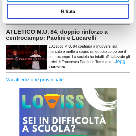
anni da vice allenatore in piazze importanti come
Montegranaro, Fermana e Montegiorgio, il tecnico
Rifiuta
...
leggi
debutterà da primo
23/07/2026
ATLETICO M.U. 84, doppio rinforzo a
centrocampo: Paolini e Lucarelli
L'Atletico M.U. 84 continua a muoversi sul
mercato e mette a segno un doppio colpo per il
centrocampo. La società ha infatti ufficializzato gli
...
leggi
arrivi di Francesco Paolini e Tommaso
21/07/2026
Vai all'edizione provinciale