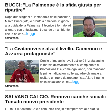
BUCCI: "La Palmense è la sfida giusta per
ripartire"
Dopo due stagioni di lontananza dalle panchine,
Marco Bucci (foto) è pronto a rimettersi in gioco
alla guida della Palmense. Il tecnico è tornato ad
allenare con entusiasmo, trovando un ambiente
...
leggi
che lo ha con
03/08/2026
"La Civitanovese alza il livello. Camerino e
Azzurra protagoniste"
Con le prime amichevoli estive è iniziata anche
la marcia di avvicinamento al campionato di
Promozione B e, come ogni anno, non mancano
le prime indicazioni sulle squadre chiamate a
recitare un ruolo da protagoniste. A fare il punto
...
leggi
della situazione è Re
04/08/2026
SALVANO CALCIO. Rinnovo cariche sociali:
Trasatti nuovo presidente
FERMO. Il Salvano Calcio comunica che, in ottemperanza allo statuto