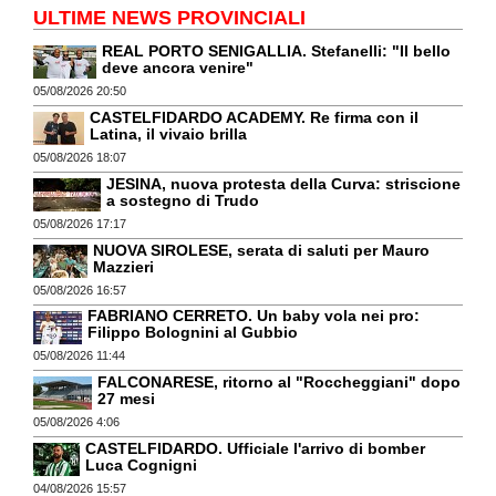
ULTIME NEWS PROVINCIALI
REAL PORTO SENIGALLIA. Stefanelli: "Il bello
deve ancora venire"
05/08/2026 20:50
CASTELFIDARDO ACADEMY. Re firma con il
Latina, il vivaio brilla
05/08/2026 18:07
JESINA, nuova protesta della Curva: striscione
a sostegno di Trudo
05/08/2026 17:17
NUOVA SIROLESE, serata di saluti per Mauro
Mazzieri
05/08/2026 16:57
FABRIANO CERRETO. Un baby vola nei pro:
Filippo Bolognini al Gubbio
05/08/2026 11:44
FALCONARESE, ritorno al "Roccheggiani" dopo
27 mesi
05/08/2026 4:06
CASTELFIDARDO. Ufficiale l'arrivo di bomber
Luca Cognigni
04/08/2026 15:57