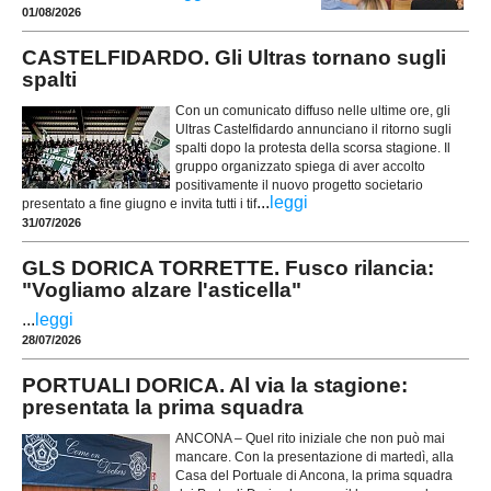
01/08/2026
CASTELFIDARDO. Gli Ultras tornano sugli
spalti
Con un comunicato diffuso nelle ultime ore, gli
Ultras Castelfidardo annunciano il ritorno sugli
spalti dopo la protesta della scorsa stagione. Il
gruppo organizzato spiega di aver accolto
positivamente il nuovo progetto societario
...
leggi
presentato a fine giugno e invita tutti i tif
31/07/2026
GLS DORICA TORRETTE. Fusco rilancia:
"Vogliamo alzare l'asticella"
...
leggi
28/07/2026
PORTUALI DORICA. Al via la stagione:
presentata la prima squadra
ANCONA – Quel rito iniziale che non può mai
mancare. Con la presentazione di martedì, alla
Casa del Portuale di Ancona, la prima squadra