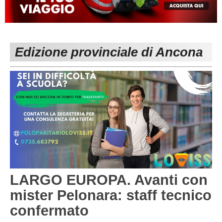
MACERATA
ECCELLENZA
REGIONALI
PESARO URBINO
PROMOZIONE
DIRETTA
Edizione provinciale di Ancona
Carica la tua Rosa
1^ CATEGORIA
2^ CATEGORIA
3^ CATEGORIA
GIOVANILI
LARGO EUROPA. Avanti con
mister Pelonara: staff tecnico
confermato