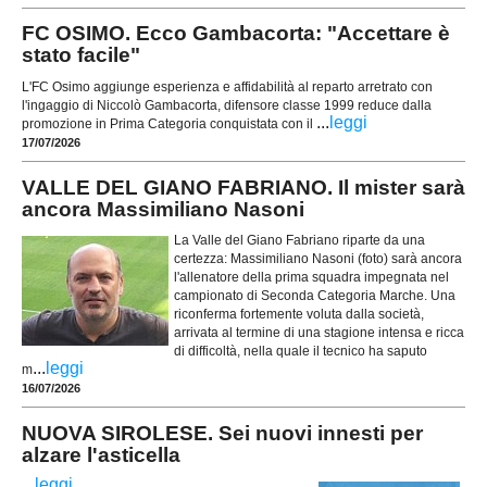
FC OSIMO. Ecco Gambacorta: "Accettare è
stato facile"
L'FC Osimo aggiunge esperienza e affidabilità al reparto arretrato con
l'ingaggio di Niccolò Gambacorta, difensore classe 1999 reduce dalla
...
leggi
promozione in Prima Categoria conquistata con il
17/07/2026
VALLE DEL GIANO FABRIANO. Il mister sarà
ancora Massimiliano Nasoni
La Valle del Giano Fabriano riparte da una
certezza: Massimiliano Nasoni (foto) sarà ancora
l'allenatore della prima squadra impegnata nel
campionato di Seconda Categoria Marche. Una
riconferma fortemente voluta dalla società,
arrivata al termine di una stagione intensa e ricca
di difficoltà, nella quale il tecnico ha saputo
...
leggi
m
16/07/2026
NUOVA SIROLESE. Sei nuovi innesti per
alzare l'asticella
...
leggi