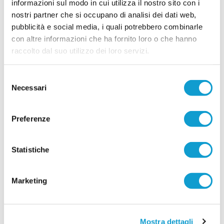
informazioni sul modo in cui utilizza il nostro sito con i
mirati. La società gialloblù conferma gran parte
...
leggi
dell'ossatura della p
nostri partner che si occupano di analisi dei dati web,
15/07/2026
pubblicità e social media, i quali potrebbero combinarle
con altre informazioni che ha fornito loro o che hanno
Vai all'edizione provinciale
raccolto dal suo utilizzo dei loro servizi.
Selezione
Necessari
del
consenso
Preferenze
Statistiche
Marketing
Mostra dettagli