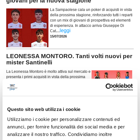
giovani per la nuova stagione
La Sampaolese cala un poker di acquisti in vista
della prossima stagione, rinforzando tutti i reparti
con un mix di giovani di prospettiva ed elementi
di esperienza. In attacco arriva Giuseppe Di
...
leggi
Cat
15/07/2026
LEONESSA MONTORO. Tanti volti nuovi per
mister Santinelli
La Leonessa Montoro è molto attiva sul mercato e
presenta i primi acquisti in vista della prossima
stagione. Il direttore sportivo Giancarlo Tateo ha
costruito una rosa che unisce giovani di
...
leggi
prospettiva ed elemen
15/07/2026
Questo sito web utilizza i cookie
VILLA MUSONE molto attivo sul mercato: le
ultime novità
Utilizziamo i cookie per personalizzare contenuti ed
annunci, per fornire funzionalità dei social media e per
Il Villa Musone prosegue la costruzione della
rosa in vista della stagione 2026-2027, puntando
analizzare il nostro traffico. Condividiamo inoltre
sulla continuità del gruppo e su alcuni innesti