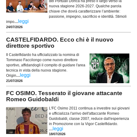
dei Portuali Dorica ha preso il largo verso la
nuova stagione 2026-2027. Qualche parola
chiave che dovrà caratterizzare l’ambiente:
passione, impegno, sacrificio e identità. Stimoli
...
leggi
impo
24/07/2026
CASTELFIDARDO. Ecco chi è il nuovo
direttore sportivo
Il Castelfidardo ha ufficializzato la nomina di
Tommaso Faccilongo come nuovo direttore
sportivo, affidandogli il compito di guidare l'area
tecnica in vista della nuova stagione.
...
leggi
Origin
21/07/2026
FC OSIMO. Tesserato il giovane attacante
Romeo Guidobaldi
L'FC Osimo 2011 continua a investire sui giovani
e ufficializza l'arrivo dell'attaccante Romeo
Guidobaldi, classe 2007, reduce dall'esperienza
in Promozione con la Vigor Castelfidardo.
...
leggi
18/07/2026