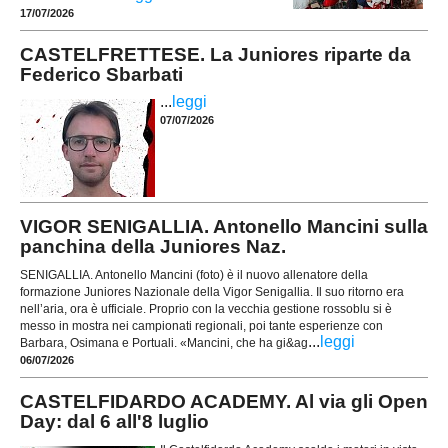
17/07/2026
CASTELFRETTESE. La Juniores riparte da
Federico Sbarbati
...
leggi
07/07/2026
VIGOR SENIGALLIA. Antonello Mancini sulla
panchina della Juniores Naz.
SENIGALLIA. Antonello Mancini (foto) è il nuovo allenatore della
formazione Juniores Nazionale della Vigor Senigallia. Il suo ritorno era
nell’aria, ora è ufficiale. Proprio con la vecchia gestione rossoblu si è
messo in mostra nei campionati regionali, poi tante esperienze con
...
leggi
Barbara, Osimana e Portuali. «Mancini, che ha gi&ag
06/07/2026
CASTELFIDARDO ACADEMY. Al via gli Open
Day: dal 6 all'8 luglio