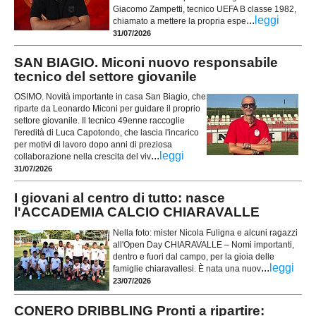
Giacomo Zampetti, tecnico UEFA B classe 1982,
...
leggi
chiamato a mettere la propria espe
31/07/2026
SAN BIAGIO. Miconi nuovo responsabile
tecnico del settore giovanile
OSIMO. Novità importante in casa San Biagio, che
riparte da Leonardo Miconi per guidare il proprio
settore giovanile. Il tecnico 49enne raccoglie
l'eredità di Luca Capotondo, che lascia l'incarico
per motivi di lavoro dopo anni di preziosa
...
leggi
collaborazione nella crescita del viv
31/07/2026
I giovani al centro di tutto: nasce
l'ACCADEMIA CALCIO CHIARAVALLE
Nella foto: mister Nicola Fuligna e alcuni ragazzi
all'Open Day CHIARAVALLE – Nomi importanti,
dentro e fuori dal campo, per la gioia delle
...
leggi
famiglie chiaravallesi. È nata una nuov
23/07/2026
CONERO DRIBBLING Pronti a ripartire: