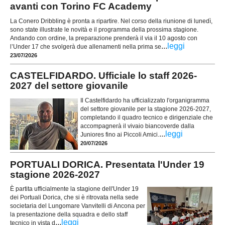
avanti con Torino FC Academy
La Conero Dribbling è pronta a ripartire. Nel corso della riunione di lunedì,
sono state illustrate le novità e il programma della prossima stagione.
Andando con ordine, la preparazione prenderà il via il 10 agosto con
...
leggi
l’Under 17 che svolgerà due allenamenti nella prima se
23/07/2026
CASTELFIDARDO. Ufficiale lo staff 2026-
2027 del settore giovanile
Il Castelfidardo ha ufficializzato l'organigramma
del settore giovanile per la stagione 2026-2027,
completando il quadro tecnico e dirigenziale che
accompagnerà il vivaio biancoverde dalla
...
leggi
Juniores fino ai Piccoli Amici.
20/07/2026
PORTUALI DORICA. Presentata l'Under 19
stagione 2026-2027
È partita ufficialmente la stagione dell'Under 19
dei Portuali Dorica, che si è ritrovata nella sede
societaria del Lungomare Vanvitelli di Ancona per
la presentazione della squadra e dello staff
...
leggi
tecnico in vista d