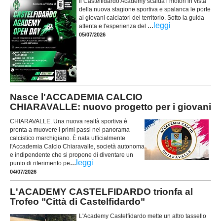
Il Castelfidardo Academy scalda i motori in vista
della nuova stagione sportiva e spalanca le porte
ai giovani calciatori del territorio. Sotto la guida
...
leggi
attenta e l'esperienza del
05/07/2026
Nasce l'ACCADEMIA CALCIO
CHIARAVALLE: nuovo progetto per i giovani
CHIARAVALLE. Una nuova realtà sportiva è
pronta a muovere i primi passi nel panorama
calcistico marchigiano. È nata ufficialmente
l'Accademia Calcio Chiaravalle, società autonoma
e indipendente che si propone di diventare un
...
leggi
punto di riferimento pe
04/07/2026
L'ACADEMY CASTELFIDARDO trionfa al
Trofeo "Città di Castelfidardo"
L'Academy Castelfidardo mette un altro tassello