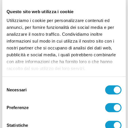
Bertarelli nuovo Direttore Tecnico
Nella foto: Mauro Bertarelli e il presidente
Questo sito web utilizza i cookie
Maximiliano Ciucciomei Il Castelfidardo Academy
Utilizziamo i cookie per personalizzare contenuti ed
volta pagina e annuncia ufficialmente la nuova
guida tecnica per la stagione sportiva 2026/2027.
annunci, per fornire funzionalità dei social media e per
...
leggi
La società ha deciso di aff
analizzare il nostro traffico. Condividiamo inoltre
21/06/2026
informazioni sul modo in cui utilizza il nostro sito con i
FABRIANO CERRETO denuncia: "Giù le
nostri partner che si occupano di analisi dei dati web,
mani dai nostri ragazzi"
pubblicità e social media, i quali potrebbero combinarle
L’A.S.D. Fabriano Cerreto interviene con
con altre informazioni che ha fornito loro o che hanno
fermezza su una vicenda che, secondo quanto
raccolto dal suo utilizzo dei loro servizi.
denunciato dal club biancorosso, starebbe
coinvolgendo alcuni dei propri tesserati e le
rispettive famiglie. Attraverso una nota ufficiale, la
Selezione
società ha reso noto di aver ricevuto
...
leggi
Necessari
segnalazioni dettagliate riguardanti presunti com
del
20/06/2026
consenso
Vai all'edizione provinciale
Preferenze
Statistiche