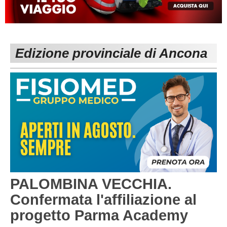
MACERATA
ECCELLENZA
REGIONALI
PESARO URBINO
PROMOZIONE
DIRETTA
Edizione provinciale di Ancona
Carica la tua Rosa
1^ CATEGORIA
2^ CATEGORIA
3^ CATEGORIA
GIOVANILI
PALOMBINA VECCHIA.
Confermata l'affiliazione al
progetto Parma Academy