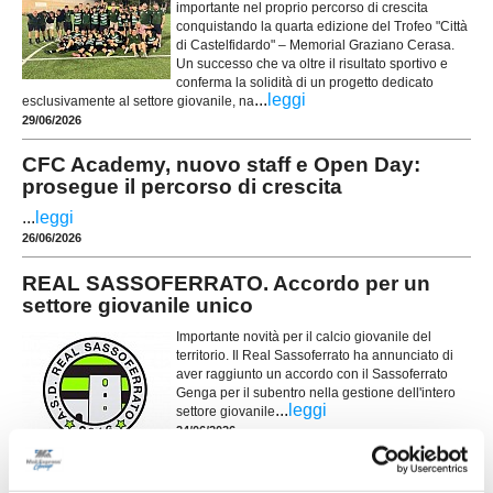
importante nel proprio percorso di crescita
conquistando la quarta edizione del Trofeo "Città
di Castelfidardo" – Memorial Graziano Cerasa.
Un successo che va oltre il risultato sportivo e
conferma la solidità di un progetto dedicato
...
leggi
esclusivamente al settore giovanile, na
29/06/2026
CFC Academy, nuovo staff e Open Day:
prosegue il percorso di crescita
...
leggi
26/06/2026
REAL SASSOFERRATO. Accordo per un
settore giovanile unico
Importante novità per il calcio giovanile del
territorio. Il Real Sassoferrato ha annunciato di
aver raggiunto un accordo con il Sassoferrato
Genga per il subentro nella gestione dell'intero
...
leggi
settore giovanile
24/06/2026
CASTELFIDARDO ACADEMY. Mauro