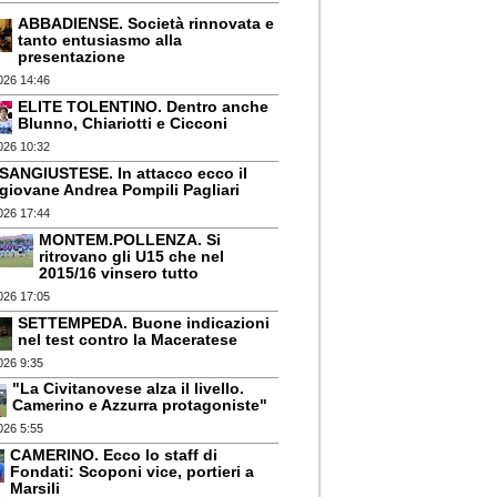
ABBADIENSE. Società rinnovata e
tanto entusiasmo alla
presentazione
026 14:46
ELITE TOLENTINO. Dentro anche
Blunno, Chiariotti e Cicconi
026 10:32
SANGIUSTESE. In attacco ecco il
giovane Andrea Pompili Pagliari
026 17:44
MONTEM.POLLENZA. Si
ritrovano gli U15 che nel
2015/16 vinsero tutto
026 17:05
SETTEMPEDA. Buone indicazioni
nel test contro la Maceratese
026 9:35
"La Civitanovese alza il livello.
Camerino e Azzurra protagoniste"
026 5:55
CAMERINO. Ecco lo staff di
Fondati: Scoponi vice, portieri a
Marsili