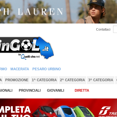
Contattaci
RMO
MACERATA
PESARO URBINO
A
PROMOZIONE
1^ CATEGORIA
2^ CATEGORIA
3^ CATEGORIA
IONALI
PROVINCIALI
GIOVANILI
DIRETTA