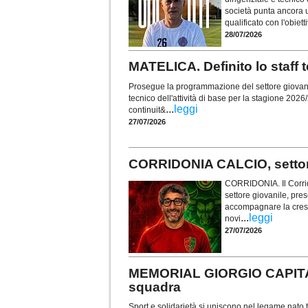
società punta ancora un
qualificato con l'obiet
28/07/2026
MATELICA. Definito lo staff t
Prosegue la programmazione del settore giovanile 
tecnico dell'attività di base per la stagione 202
...
leggi
continuit&
27/07/2026
CORRIDONIA CALCIO, settore
CORRIDONIA. Il Corrid
settore giovanile, pres
accompagnare la cresci
...
leggi
novi
27/07/2026
MEMORIAL GIORGIO CAPITANE
squadra
Sport e solidarietà si uniscono nel legame nato