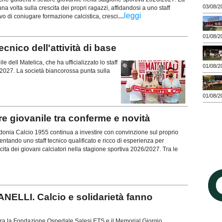
03/08/2
a volta sulla crescita dei propri ragazzi, affidandosi a uno staff
...
leggi
tivo di coniugare formazione calcistica, cresci
01/08/2
ecnico dell'attività di base
dell Matelica, che ha ufficializzato lo staff
01/08/2
6/2027. La società biancorossa punta sulla
01/08/2
 giovanile tra conferme e novità
onia Calcio 1955 continua a investire con convinzione sul proprio
entando uno staff tecnico qualificato e ricco di esperienza per
ta dei giovani calciatori nella stagione sportiva 2026/2027. Tra le
LLI. Calcio e solidarietà fanno
 tra la Fondazione Ospedale Salesi ETS e il Memorial Giorgio