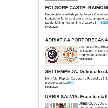
FOLGORE CASTELRAIMONDO. 
Una decisione sofferta per la Folgore Castelraim
formazione Juniores al prossimo campionato. La
...
leggi
raggiunto il numero minimo di tesserati
07/08/2026
ADRIATICA PORTORECANATI. Uf
L'Adriatica Porto Rec
l'affiliazione ufficial
progetto dedicato alla 
03/08/2026
SETTEMPEDA. Definito lo sta
Nella foto: Pispicia, Cardorani e Federici La S.S
...
leggi
giovanile, un'a
01/08/2026
URBIS SALVIA. Ecco lo staff 
URBISAGLIA. L'Urbis Sal
dirigenziale e tecnico