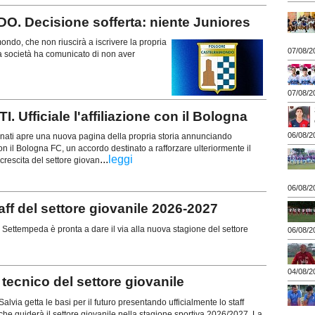
Decisione sofferta: niente Juniores
ondo, che non riuscirà a iscrivere la propria
07/08/2
 società ha comunicato di non aver
07/08/2
ficiale l'affiliazione con il Bologna
06/08/2
anati apre una nuova pagina della propria storia annunciando
e con il Bologna FC, un accordo destinato a rafforzare ulteriormente il
...
leggi
crescita del settore giovan
06/08/2
ff del settore giovanile 2026-2027
. Settempeda è pronta a dare il via alla nuova stagione del settore
06/08/2
04/08/2
tecnico del settore giovanile
via getta le basi per il futuro presentando ufficialmente lo staff
 che guiderà il settore giovanile nella stagione sportiva 2026/2027. La