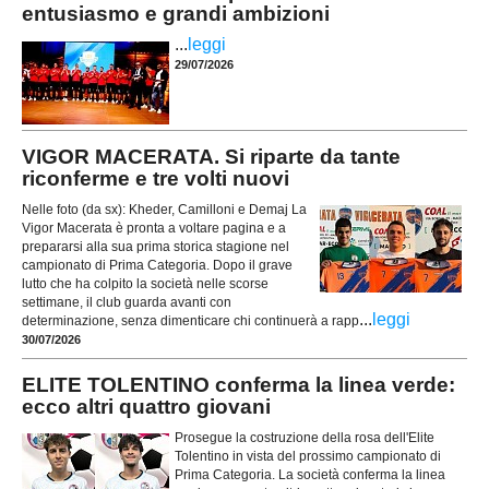
entusiasmo e grandi ambizioni
...
leggi
29/07/2026
VIGOR MACERATA. Si riparte da tante
riconferme e tre volti nuovi
Nelle foto (da sx): Kheder, Camilloni e Demaj La
Vigor Macerata è pronta a voltare pagina e a
prepararsi alla sua prima storica stagione nel
campionato di Prima Categoria. Dopo il grave
lutto che ha colpito la società nelle scorse
settimane, il club guarda avanti con
...
leggi
determinazione, senza dimenticare chi continuerà a rapp
30/07/2026
ELITE TOLENTINO conferma la linea verde:
ecco altri quattro giovani
Prosegue la costruzione della rosa dell'Elite
Tolentino in vista del prossimo campionato di
Prima Categoria. La società conferma la linea