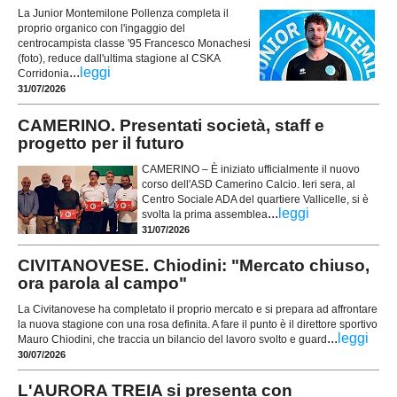
La Junior Montemilone Pollenza completa il
proprio organico con l'ingaggio del
centrocampista classe '95 Francesco Monachesi
(foto), reduce dall'ultima stagione al CSKA
...
leggi
Corridonia
31/07/2026
CAMERINO. Presentati società, staff e
progetto per il futuro
CAMERINO – È iniziato ufficialmente il nuovo
corso dell'ASD Camerino Calcio. Ieri sera, al
Centro Sociale ADA del quartiere Vallicelle, si è
...
leggi
svolta la prima assemblea
31/07/2026
CIVITANOVESE. Chiodini: "Mercato chiuso,
ora parola al campo"
La Civitanovese ha completato il proprio mercato e si prepara ad affrontare
la nuova stagione con una rosa definita. A fare il punto è il direttore sportivo
...
leggi
Mauro Chiodini, che traccia un bilancio del lavoro svolto e guard
30/07/2026
L'AURORA TREIA si presenta con