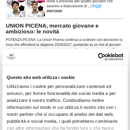
verde e presenta altri quattro giocatori che
...
leggi
saranno a disposizione di
29/07/2026
UNION PICENA, mercato giovane e
ambizioso: le novità
POTENZA PICENA. La Union Picena continua a costruire con decisione la
rosa che affronterà la stagione 2026/2027, puntando su un mix di giovani
talenti, giocatori già pronti per la categoria e figure di esperienza nell'area
tecnica. Il club di Potenza Picena ha ufficializzato una serie di innesti che
...
leggi
confermano la volontà di dare contin
29/07/2026
LORESE. Prende forma la nuova squadra di
Questo sito web utilizza i cookie
mister Malatesta
Utilizziamo i cookie per personalizzare contenuti ed
...
leggi
annunci, per fornire funzionalità dei social media e per
28/07/2026
analizzare il nostro traffico. Condividiamo inoltre
informazioni sul modo in cui utilizza il nostro sito con i
nostri partner che si occupano di analisi dei dati web,
pubblicità e social media, i quali potrebbero combinarle
con altre informazioni che ha fornito loro o che hanno
RICCI: "Mercato importante, ora dobbiamo