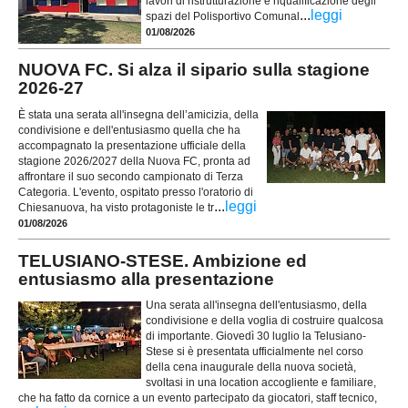
lavori di ristrutturazione e riqualificazione degli
...
leggi
spazi del Polisportivo Comunal
01/08/2026
NUOVA FC. Si alza il sipario sulla stagione
2026-27
È stata una serata all'insegna dell’amicizia, della
condivisione e dell'entusiasmo quella che ha
accompagnato la presentazione ufficiale della
stagione 2026/2027 della Nuova FC, pronta ad
affrontare il suo secondo campionato di Terza
Categoria. L'evento, ospitato presso l'oratorio di
...
leggi
Chiesanuova, ha visto protagoniste le tr
01/08/2026
TELUSIANO-STESE. Ambizione ed
entusiasmo alla presentazione
Una serata all'insegna dell'entusiasmo, della
condivisione e della voglia di costruire qualcosa
di importante. Giovedì 30 luglio la Telusiano-
Stese si è presentata ufficialmente nel corso
della cena inaugurale della nuova società,
svoltasi in una location accogliente e familiare,
che ha fatto da cornice a un evento partecipato da giocatori, staff tecnico,