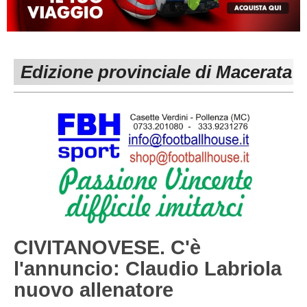
MACERATA
ECCELLENZA
REGIONALI
PESARO URBINO
PROMOZIONE
DIRETTA
Edizione provinciale di Macerata
Carica la tua Rosa
1^ CATEGORIA
2^ CATEGORIA
3^ CATEGORIA
GIOVANILI
CIVITANOVESE. C'è
l'annuncio: Claudio Labriola
nuovo allenatore