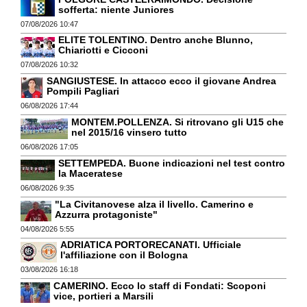
sofferta: niente Juniores
07/08/2026 10:47
ELITE TOLENTINO. Dentro anche Blunno,
Chiariotti e Cicconi
07/08/2026 10:32
SANGIUSTESE. In attacco ecco il giovane Andrea
Pompili Pagliari
06/08/2026 17:44
MONTEM.POLLENZA. Si ritrovano gli U15 che
nel 2015/16 vinsero tutto
06/08/2026 17:05
SETTEMPEDA. Buone indicazioni nel test contro
la Maceratese
06/08/2026 9:35
"La Civitanovese alza il livello. Camerino e
Azzurra protagoniste"
04/08/2026 5:55
ADRIATICA PORTORECANATI. Ufficiale
l'affiliazione con il Bologna
03/08/2026 16:18
CAMERINO. Ecco lo staff di Fondati: Scoponi
vice, portieri a Marsili