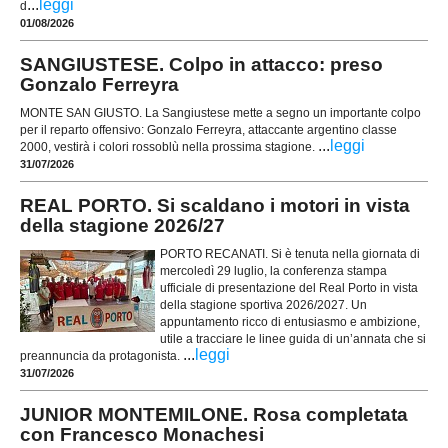
...
leggi
d
01/08/2026
SANGIUSTESE. Colpo in attacco: preso
Gonzalo Ferreyra
MONTE SAN GIUSTO. La Sangiustese mette a segno un importante colpo
per il reparto offensivo: Gonzalo Ferreyra, attaccante argentino classe
...
leggi
2000, vestirà i colori rossoblù nella prossima stagione.
31/07/2026
REAL PORTO. Si scaldano i motori in vista
della stagione 2026/27
PORTO RECANATI. Si è tenuta nella giornata di
mercoledì 29 luglio, la conferenza stampa
ufficiale di presentazione del Real Porto in vista
della stagione sportiva 2026/2027. Un
appuntamento ricco di entusiasmo e ambizione,
utile a tracciare le linee guida di un’annata che si
...
leggi
preannuncia da protagonista.
31/07/2026
JUNIOR MONTEMILONE. Rosa completata
con Francesco Monachesi