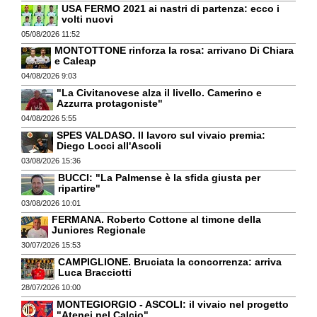
USA FERMO 2021 ai nastri di partenza: ecco i
volti nuovi
05/08/2026 11:52
MONTOTTONE rinforza la rosa: arrivano Di Chiara
e Caleap
04/08/2026 9:03
"La Civitanovese alza il livello. Camerino e
Azzurra protagoniste"
04/08/2026 5:55
SPES VALDASO. Il lavoro sul vivaio premia:
Diego Locci all'Ascoli
03/08/2026 15:36
BUCCI: "La Palmense è la sfida giusta per
ripartire"
03/08/2026 10:01
FERMANA. Roberto Cottone al timone della
Juniores Regionale
30/07/2026 15:53
CAMPIGLIONE. Bruciata la concorrenza: arriva
Luca Bracciotti
28/07/2026 10:00
MONTEGIORGIO - ASCOLI: il vivaio nel progetto
"Atenei nel Calcio"