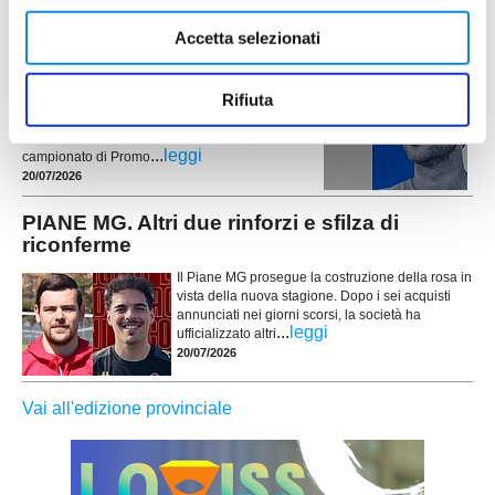
PORTO SANT'ELPIDIO. Cannoni nuovo DS:
"Ripartiamo con idee chiare"
Accetta selezionati
Ripartire da zero, puntando sui giovani del
territorio e su un forte senso di appartenenza. È
Rifiuta
questa la missione di Alessandro Cannoni, nuovo
direttore sportivo del Porto Sant'Elpidio, chiamato
a costruire la squadra che affronterà il prossimo
...
leggi
campionato di Promo
20/07/2026
PIANE MG. Altri due rinforzi e sfilza di
riconferme
Il Piane MG prosegue la costruzione della rosa in
vista della nuova stagione. Dopo i sei acquisti
annunciati nei giorni scorsi, la società ha
...
leggi
ufficializzato altri
20/07/2026
Vai all'edizione provinciale