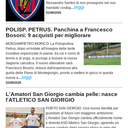
Alessandro Santini di non proseguire nel suo
...
leggi
mandato cos&ig
01/08/2026
POLISP. PETRUS. Panchina a Francesco
Bosoni: 9 acquisti per migliorare
MONSAMPIETRO MORICO. La Polisportiva
Petrus, dopo un'estate all'insegna delle tante
iniziative organizzate in paese, tra cui il corso di
tennis e di yoga, si accinge a iniziare la nuova
stagione calcistica. Il nuovo allenatore sarà
Francesco Bosoni, reduce dall'esperienza alla
guida delle Piane di Montegiorgio, pronto a mettesi in gioco in questa
...
leggi
nuova a
02/08/2026
L'Amatori San Giorgio cambia pelle: nasce
l'ATLETICO SAN GIORGIO
PORTO SAN GIORGIO. Una nuova identità per
guardare al futuro con maggiore ambizione.
L'Amatori San Giorgio cambia ufficialmente nome
e diventa ASD Atletico San Giorgio, aprendo un
nuovo capitolo della propria storia in vista del