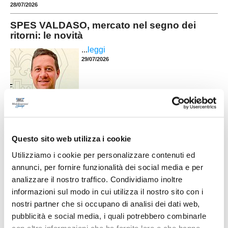
28/07/2026
SPES VALDASO, mercato nel segno dei
ritorni: le novità
...
leggi
29/07/2026
SC SERVIGLIANO. Dal mercato ecco un
attaccante e un portiere
SERVIGLIANO. Si muove sul mercato la SC
Questo sito web utilizza i cookie
Servigliano che prenderà parte al prossimo
Utilizziamo i cookie per personalizzare contenuti ed
campionato di Terza categoria. Negli ultimi giorni
il DS Mirco Settimi ha messo a segno due colpi di
annunci, per fornire funzionalità dei social media e per
rilievo, in grado senz’altro di rafforzare la squadra.
analizzare il nostro traffico. Condividiamo inoltre
...
leggi
Si tratta dell’attaccate classe &lsqu
27/07/2026
informazioni sul modo in cui utilizza il nostro sito con i
nostri partner che si occupano di analisi dei dati web,
PORTO SANT'ELPIDIO. Del Gatto: "Per me è
pubblicità e social media, i quali potrebbero combinarle
un ritorno a casa"
con altre informazioni che ha fornito loro o che hanno