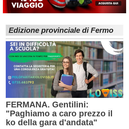
MACERATA
ECCELLENZA
REGIONALI
PESARO URBINO
PROMOZIONE
DIRETTA
Edizione provinciale di Fermo
Carica la tua Rosa
1^ CATEGORIA
2^ CATEGORIA
3^ CATEGORIA
GIOVANILI
FERMANA. Gentilini:
"Paghiamo a caro prezzo il
ko della gara d'andata"