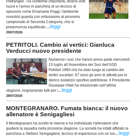
Pietrangeli. Tra conferme importanti, diversi volti
nuovi e l'arrivo in panchina di un tecnico di
spessore come Emanuele Poggi, l'ambiente
rossoblù guarda con entusiasmo al prossimo
campionato di Seconda Categoria, che si
...
leggi
preannuncia equilibrato
29/07/2026
PETRITOLI. Cambio ai vertici: Gianluca
Verducci nuovo presidente
Numerosi i soci che hanno preso parte mercoledì
15 luglio all’Assemblea dei Soci dell’ASD
Petritoli 1960 che ha dato luogo al cambio dei
vertici societari. 67 sono gli anni di attività per lo
storico sodalizio sportivo petritolese. Il Presidente
Giuseppe Vitali ha relazionato sull’ultima
...
leggi
stagione, ringraziando tutti per i
28/07/2026
MONTEGRANARO. Fumata bianca: il nuovo
allenatore è Senigagliesi
Il Montegranaro ha sciolto le riserve e ha individuato l'allenatore che
guiderà la squadra nella prossima stagione. La società ha infatti affidato la
...
leggi
panchina a Stefano Senigagliesi, tecnico di esperienza con un lun