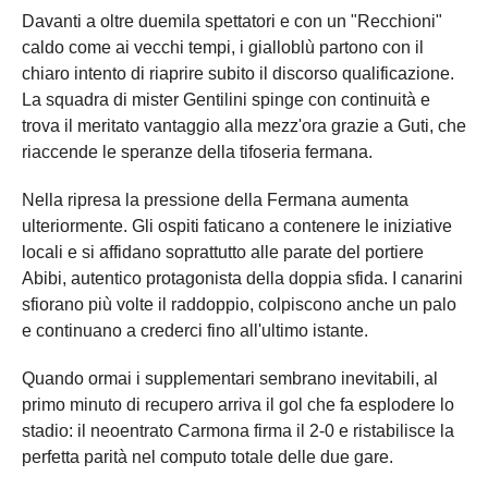
Davanti a oltre duemila spettatori e con un "Recchioni"
caldo come ai vecchi tempi, i gialloblù partono con il
chiaro intento di riaprire subito il discorso qualificazione.
La squadra di mister Gentilini spinge con continuità e
trova il meritato vantaggio alla mezz'ora grazie a Guti, che
riaccende le speranze della tifoseria fermana.
Nella ripresa la pressione della Fermana aumenta
ulteriormente. Gli ospiti faticano a contenere le iniziative
locali e si affidano soprattutto alle parate del portiere
Abibi, autentico protagonista della doppia sfida. I canarini
sfiorano più volte il raddoppio, colpiscono anche un palo
e continuano a crederci fino all'ultimo istante.
Quando ormai i supplementari sembrano inevitabili, al
primo minuto di recupero arriva il gol che fa esplodere lo
stadio: il neoentrato Carmona firma il 2-0 e ristabilisce la
perfetta parità nel computo totale delle due gare.