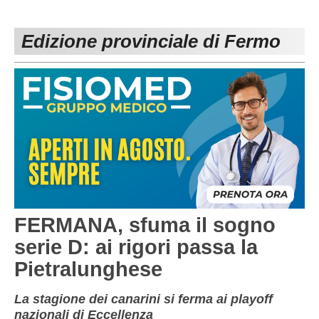
PESARO URBINO
PROMOZIONE
DIRETTA
Edizione provinciale di Fermo
Carica la tua Rosa
1^ CATEGORIA
2^ CATEGORIA
3^ CATEGORIA
GIOVANILI
FERMANA, sfuma il sogno
serie D: ai rigori passa la
Pietralunghese
La stagione dei canarini si ferma ai playoff
nazionali di Eccellenza