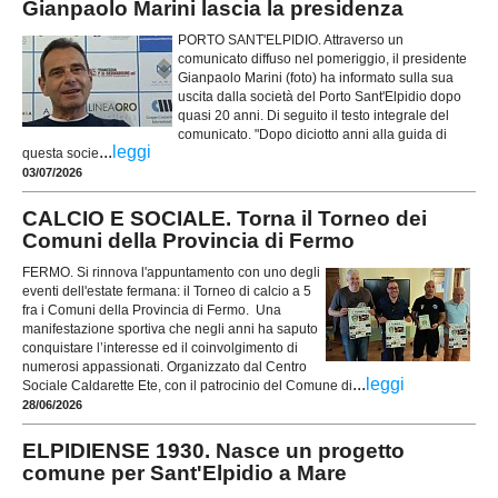
Gianpaolo Marini lascia la presidenza
PORTO SANT'ELPIDIO. Attraverso un
comunicato diffuso nel pomeriggio, il presidente
Gianpaolo Marini (foto) ha informato sulla sua
uscita dalla società del Porto Sant'Elpidio dopo
quasi 20 anni. Di seguito il testo integrale del
comunicato. "Dopo diciotto anni alla guida di
...
leggi
questa socie
03/07/2026
CALCIO E SOCIALE. Torna il Torneo dei
Comuni della Provincia di Fermo
FERMO. Si rinnova l'appuntamento con uno degli
eventi dell'estate fermana: il Torneo di calcio a 5
fra i Comuni della Provincia di Fermo. Una
manifestazione sportiva che negli anni ha saputo
conquistare l’interesse ed il coinvolgimento di
numerosi appassionati. Organizzato dal Centro
...
leggi
Sociale Caldarette Ete, con il patrocinio del Comune di
28/06/2026
ELPIDIENSE 1930. Nasce un progetto
comune per Sant'Elpidio a Mare