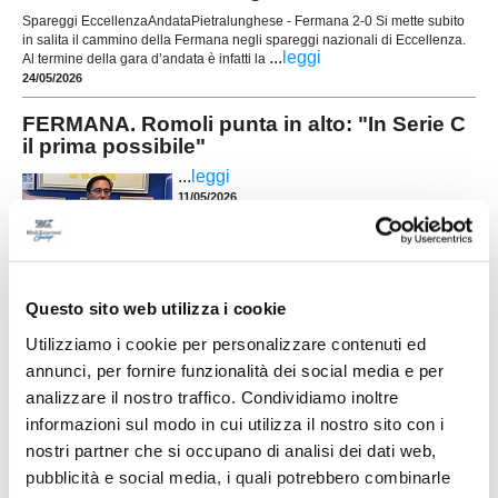
Spareggi EccellenzaAndataPietralunghese - Fermana 2-0 Si mette subito
in salita il cammino della Fermana negli spareggi nazionali di Eccellenza.
...
leggi
Al termine della gara d’andata è infatti la
24/05/2026
FERMANA. Romoli punta in alto: "In Serie C
il prima possibile"
...
leggi
11/05/2026
TORNEO DEL FERMANO, 35 squadre per la
Questo sito web utilizza i cookie
settima edizione
Utilizziamo i cookie per personalizzare contenuti ed
FERMO. Presentata oggi nella Sala del Consiglio
annunci, per fornire funzionalità dei social media e per
della Provincia di Fermo la settima edizione del
“Torneo del Fermano – 4° Memorial Candido
analizzare il nostro traffico. Condividiamo inoltre
Pierleoni”, manifestazione calcistica giovanile
informazioni sul modo in cui utilizza il nostro sito con i
(categoria Esordienti) organizzata dall’AFC
Fermo. Cerimonieri di giornata Donatello Recchi
nostri partner che si occupano di analisi dei dati web,
...
leggi
(deus ex machina della manifestazione) e Gi
pubblicità e social media, i quali potrebbero combinarle
06/05/2026