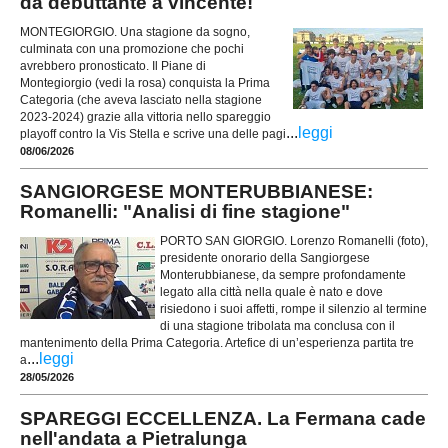
da debuttante a vincente!
MONTEGIORGIO. Una stagione da sogno,
culminata con una promozione che pochi
avrebbero pronosticato. Il Piane di
Montegiorgio (vedi la rosa) conquista la Prima
Categoria (che aveva lasciato nella stagione
2023-2024) grazie alla vittoria nello spareggio
...
leggi
playoff contro la Vis Stella e scrive una delle pagi
08/06/2026
SANGIORGESE MONTERUBBIANESE:
Romanelli: "Analisi di fine stagione"
PORTO SAN GIORGIO. Lorenzo Romanelli (foto),
presidente onorario della Sangiorgese
Monterubbianese, da sempre profondamente
legato alla città nella quale è nato e dove
risiedono i suoi affetti, rompe il silenzio al termine
di una stagione tribolata ma conclusa con il
mantenimento della Prima Categoria. Artefice di un’esperienza partita tre
...
leggi
a
28/05/2026
SPAREGGI ECCELLENZA. La Fermana cade
nell'andata a Pietralunga