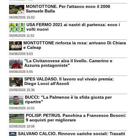
MONTOTTONE. Per l'attacco ecco il 2006
Samuele Balla
06/08/2026 16:02
USA FERMO 2021 ai nastri di partenza: ecco i
volti nuovi
05/08/2026 11:52
MONTOTTONE rinforza la rosa: arrivano Di Chiara
e Caleap
04/08/2026 9:03
"La Civitanovese alza il livello. Camerino e
Azzurra protagoniste"
04/08/2026 5:55
SPES VALDASO. Il lavoro sul vivaio premia:
Diego Locci all'Ascoli
03/08/2026 15:36
BUCCI: "La Palmense è la sfida giusta per
ripartire"
03/08/2026 10:01
POLISP. PETRUS. Panchina a Francesco Bosoni:
9 acquisti per migliorare
02/08/2026 18:06
SALVANO CALCIO. Rinnovo cariche sociali: Trasatti