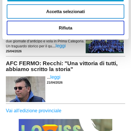
Accetta selezionati
TIRASSEGNO. Una storica promozione in
Prima Categoria!
Rifiuta
Scrive la storia il Tirassegno, che conquista il
campionato di Seconda Categoria girone G con
due giornate d’anticipo e vola in Prima Categoria.
...
leggi
Un traguardo storico per il qu
25/04/2026
AFC FERMO: Recchi: "Una vittoria di tutti,
abbiamo scritto la storia"
...
leggi
21/04/2026
Vai all'edizione provinciale