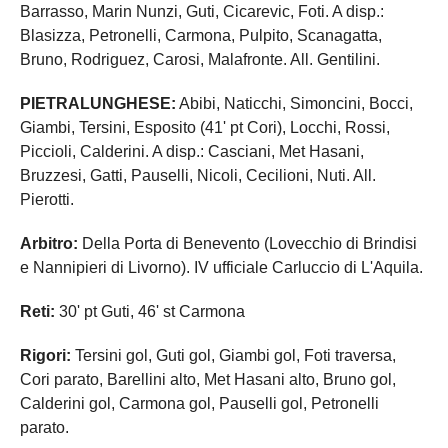
Barrasso, Marin Nunzi, Guti, Cicarevic, Foti. A disp.:
Blasizza, Petronelli, Carmona, Pulpito, Scanagatta,
Bruno, Rodriguez, Carosi, Malafronte. All. Gentilini.
PIETRALUNGHESE:
Abibi, Naticchi, Simoncini, Bocci,
Giambi, Tersini, Esposito (41' pt Cori), Locchi, Rossi,
Piccioli, Calderini. A disp.: Casciani, Met Hasani,
Bruzzesi, Gatti, Pauselli, Nicoli, Cecilioni, Nuti. All.
Pierotti.
Arbitro:
Della Porta di Benevento (Lovecchio di Brindisi
e Nannipieri di Livorno). IV ufficiale Carluccio di L'Aquila.
Reti:
30' pt Guti, 46' st Carmona
Rigori:
Tersini gol, Guti gol, Giambi gol, Foti traversa,
Cori parato, Barellini alto, Met Hasani alto, Bruno gol,
Calderini gol, Carmona gol, Pauselli gol, Petronelli
parato.