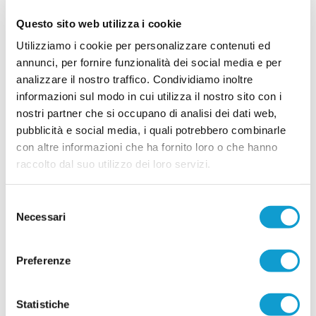
mister Santinelli
Questo sito web utilizza i cookie
La Leonessa Montoro è molto attiva sul mercato e
presenta i primi acquisti in vista della prossima
Utilizziamo i cookie per personalizzare contenuti ed
stagione. Il direttore sportivo Giancarlo Tateo ha
annunci, per fornire funzionalità dei social media e per
costruito una rosa che unisce giovani di
...
leggi
analizzare il nostro traffico. Condividiamo inoltre
prospettiva ed elemen
15/07/2026
informazioni sul modo in cui utilizza il nostro sito con i
nostri partner che si occupano di analisi dei dati web,
VILLA MUSONE molto attivo sul mercato: le
pubblicità e social media, i quali potrebbero combinarle
ultime novità
con altre informazioni che ha fornito loro o che hanno
Il Villa Musone prosegue la costruzione della
raccolto dal suo utilizzo dei loro servizi.
rosa in vista della stagione 2026-2027, puntando
sulla continuità del gruppo e su alcuni innesti
mirati. La società gialloblù conferma gran parte
...
leggi
Selezione
dell'ossatura della p
15/07/2026
Necessari
del
consenso
Vai all'edizione provinciale
Preferenze
Statistiche