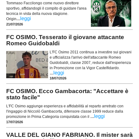
Tommaso Faccilongo come nuovo direttore
sportivo, affidandogli il compito di guidare l'area
tecnica in vista della nuova stagione.
...
leggi
Origin
21/07/2026
FC OSIMO. Tesserato il giovane attacante
Romeo Guidobaldi
L'FC Osimo 2011 continua a investire sui giovani
e ufficializza l'arrivo dell'attaccante Romeo
Guidobaldi, classe 2007, reduce dall'esperienza
in Promozione con la Vigor Castelfidardo.
...
leggi
18/07/2026
FC OSIMO. Ecco Gambacorta: "Accettare è
stato facile"
L'FC Osimo aggiunge esperienza e affidabilità al reparto arretrato con
l'ingaggio di Niccolò Gambacorta, difensore classe 1999 reduce dalla
...
leggi
promozione in Prima Categoria conquistata con il
17/07/2026
VALLE DEL GIANO FABRIANO. Il mister sarà