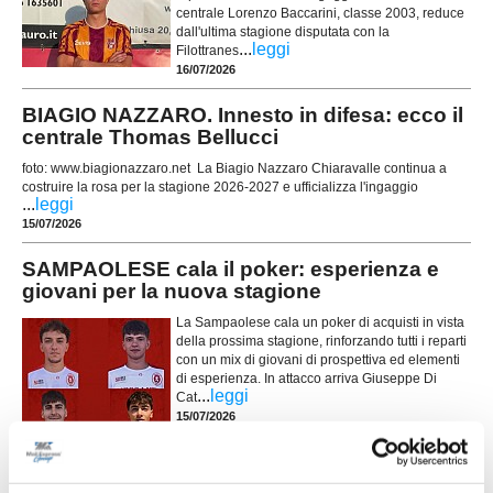
centrale Lorenzo Baccarini, classe 2003, reduce
dall'ultima stagione disputata con la
...
leggi
Filottranes
16/07/2026
BIAGIO NAZZARO. Innesto in difesa: ecco il
centrale Thomas Bellucci
foto: www.biagionazzaro.net La Biagio Nazzaro Chiaravalle continua a
costruire la rosa per la stagione 2026-2027 e ufficializza l'ingaggio
...
leggi
15/07/2026
SAMPAOLESE cala il poker: esperienza e
giovani per la nuova stagione
La Sampaolese cala un poker di acquisti in vista
della prossima stagione, rinforzando tutti i reparti
con un mix di giovani di prospettiva ed elementi
di esperienza. In attacco arriva Giuseppe Di
...
leggi
Cat
15/07/2026
LEONESSA MONTORO. Tanti volti nuovi per