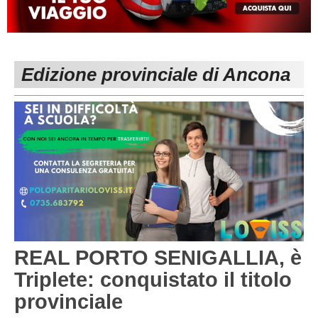
MACERATA
ECCELLENZA
REGIONALI
PESARO URBINO
PROMOZIONE
DIRETTA
Edizione provinciale di Ancona
Carica la tua Rosa
1^ CATEGORIA
2^ CATEGORIA
3^ CATEGORIA
GIOVANILI
REAL PORTO SENIGALLIA, è
Triplete: conquistato il titolo
provinciale