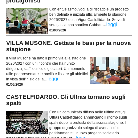
protagonisti
Con entusiasmo, voglia di riscatto e un progetto
ben definito è iniziata ufficialmente la stagione
2026/2027 della Vigor Castelfidardo. Giovedì
...
leggi
sera, al campo sportivo Gabban
01/08/2026
VILLA MUSONE. Gettate le basi per la nuova
stagione
Il Villa Musone ha dato il primo via alla stagione
2026/2027 con un incontro che ha riunito
dirigenza, staff tecnico e giocatori. Un momento
utile per presentare le novità e fissare gli obiettivi
...
leggi
in vista dell'inizio della
01/08/2026
CASTELFIDARDO. Gli Ultras tornano sugli
spalti
Con un comunicato diffuso nelle ultime ore, gli
Ultras Castelfidardo annunciano il ritorno sugli
spalti dopo la protesta della scorsa stagione. Il
gruppo organizzato spiega di aver accolto
positivamente il nuovo progetto societario
...
leggi