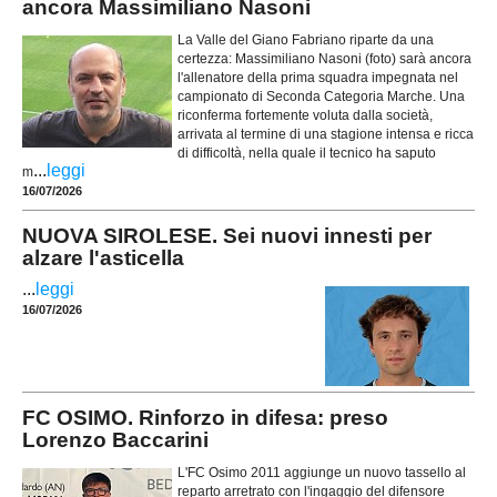
ancora Massimiliano Nasoni
La Valle del Giano Fabriano riparte da una
certezza: Massimiliano Nasoni (foto) sarà ancora
l'allenatore della prima squadra impegnata nel
campionato di Seconda Categoria Marche. Una
riconferma fortemente voluta dalla società,
arrivata al termine di una stagione intensa e ricca
di difficoltà, nella quale il tecnico ha saputo
...
leggi
m
16/07/2026
NUOVA SIROLESE. Sei nuovi innesti per
alzare l'asticella
...
leggi
16/07/2026
FC OSIMO. Rinforzo in difesa: preso
Lorenzo Baccarini
L'FC Osimo 2011 aggiunge un nuovo tassello al
reparto arretrato con l'ingaggio del difensore