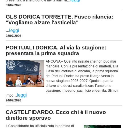
presentato a fine giugno e invita tutti i tif
31/07/2026
GLS DORICA TORRETTE. Fusco rilancia:
"Vogliamo alzare l'asticella"
...
leggi
28/07/2026
PORTUALI DORICA. Al via la stagione:
presentata la prima squadra
ANCONA – Quel rito iniziale che non può mai
mancare. Con la presentazione di martedì, alla
Casa del Portuale di Ancona, la prima squadra
dei Portuali Dorica ha preso il largo verso la
nuova stagione 2026-2027. Qualche parola
chiave che dovrà caratterizzare l’ambiente:
passione, impegno, sacrificio e identità. Stimoli
...
leggi
impo
24/07/2026
CASTELFIDARDO. Ecco chi è il nuovo
direttore sportivo
Il Castelfidardo ha ufficializzato la nomina di