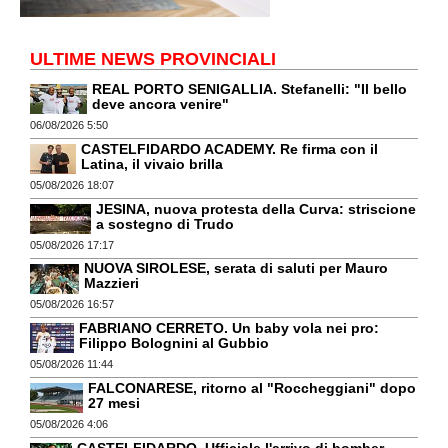
ULTIME NEWS PROVINCIALI
REAL PORTO SENIGALLIA. Stefanelli: "Il bello
deve ancora venire"
06/08/2026 5:50
CASTELFIDARDO ACADEMY. Re firma con il
Latina, il vivaio brilla
05/08/2026 18:07
JESINA, nuova protesta della Curva: striscione
a sostegno di Trudo
05/08/2026 17:17
NUOVA SIROLESE, serata di saluti per Mauro
Mazzieri
05/08/2026 16:57
FABRIANO CERRETO. Un baby vola nei pro:
Filippo Bolognini al Gubbio
05/08/2026 11:44
FALCONARESE, ritorno al "Roccheggiani" dopo
27 mesi
05/08/2026 4:06
CASTELFIDARDO. Ufficiale l'arrivo di bomber