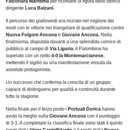
Falconara Marittima
per ricordare la figura dello storico
dirigente
Luca Balzani
.
Il percorso dei gialloverdi era iniziato nel migliore dei
modi con le vittorie nel triangolare di qualificazione contro
Nuova Folgore Ancona
e
Giovane Ancona
. Nella
finalissima, disputata davanti a una splendida cornice di
pubblico al campo di
Via Liguria
, il Palombina ha
superato con un netto
4-0 la Montemarcianese
,
mettendo il sigillo su una manifestazione vissuta da
assoluto protagonista.
Un successo che conferma la crescita di un gruppo
capace di distinguersi per qualità e continuità durante
tutta la stagione.
Nella finale per il terzo posto i
Portuali Dorica
hanno
avuto la meglio sulla
Giovane Ancona
con il punteggio
di 3-1. A completare la classifica finale sono stati il quinto
posto della
Vigor Castelfidardo
e il sesto della
Nuova