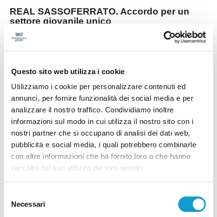
REAL SASSOFERRATO. Accordo per un
settore giovanile unico
Importante novità per il calcio giovanile del
territorio. Il Real Sassoferrato ha annunciato di
aver raggiunto un accordo con il Sassoferrato
Genga per il subentro nella gestione dell'intero
...
leggi
settore giovanile
Questo sito web utilizza i cookie
24/06/2026
Utilizziamo i cookie per personalizzare contenuti ed
CASTELFIDARDO ACADEMY. Mauro
annunci, per fornire funzionalità dei social media e per
Bertarelli nuovo Direttore Tecnico
analizzare il nostro traffico. Condividiamo inoltre
informazioni sul modo in cui utilizza il nostro sito con i
Nella foto: Mauro Bertarelli e il presidente
Maximiliano Ciucciomei Il Castelfidardo Academy
nostri partner che si occupano di analisi dei dati web,
volta pagina e annuncia ufficialmente la nuova
pubblicità e social media, i quali potrebbero combinarle
guida tecnica per la stagione sportiva 2026/2027.
...
leggi
La società ha deciso di aff
con altre informazioni che ha fornito loro o che hanno
21/06/2026
raccolto dal suo utilizzo dei loro servizi.
FABRIANO CERRETO denuncia: "Giù le
mani dai nostri ragazzi"
Selezione
Necessari
del
L’A.S.D. Fabriano Cerreto interviene con
fermezza su una vicenda che, secondo quanto