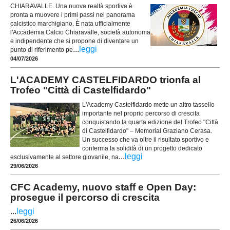
CHIARAVALLE. Una nuova realtà sportiva è
pronta a muovere i primi passi nel panorama
calcistico marchigiano. È nata ufficialmente
l'Accademia Calcio Chiaravalle, società autonoma
e indipendente che si propone di diventare un
...
leggi
punto di riferimento pe
04/07/2026
L'ACADEMY CASTELFIDARDO trionfa al
Trofeo "Città di Castelfidardo"
L'Academy Castelfidardo mette un altro tassello
importante nel proprio percorso di crescita
conquistando la quarta edizione del Trofeo "Città
di Castelfidardo" – Memorial Graziano Cerasa.
Un successo che va oltre il risultato sportivo e
conferma la solidità di un progetto dedicato
...
leggi
esclusivamente al settore giovanile, na
29/06/2026
CFC Academy, nuovo staff e Open Day:
prosegue il percorso di crescita
...
leggi
26/06/2026