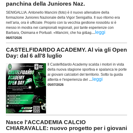
panchina della Juniores Naz.
SENIGALLIA. Antonello Mancini (foto) è il nuovo allenatore della
formazione Juniores Nazionale della Vigor Senigallia. Il suo ritorno era
nell’aria, ora è ufficiale. Proprio con la vecchia gestione rossoblu si è
messo in mostra nei campionati regionali, poi tante esperienze con
...
leggi
Barbara, Osimana e Portuali. «Mancini, che ha gi&ag
06/07/2026
CASTELFIDARDO ACADEMY. Al via gli Open
Day: dal 6 all'8 luglio
Il Castelfidardo Academy scalda i motori in vista
della nuova stagione sportiva e spalanca le porte
ai giovani calciatori del territorio. Sotto la guida
...
leggi
attenta e l'esperienza del
05/07/2026
Nasce l'ACCADEMIA CALCIO
CHIARAVALLE: nuovo progetto per i giovani