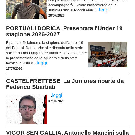
completando il quadro tecnico e dirigenziale che
accompagnerà il vivaio biancoverde dalla
...
leggi
Juniores fino ai Piccoli Amici.
20/07/2026
PORTUALI DORICA. Presentata l'Under 19
stagione 2026-2027
È partita ufficialmente la stagione dell'Under 19
dei Portuali Dorica, che si è ritrovata nella sede
societaria del Lungomare Vanvitelli di Ancona per
la presentazione della squadra e dello staff
...
leggi
tecnico in vista d
17/07/2026
CASTELFRETTESE. La Juniores riparte da
Federico Sbarbati
...
leggi
07/07/2026
VIGOR SENIGALLIA. Antonello Mancini sulla