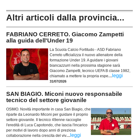
Altri articoli dalla provincia...
FABRIANO CERRETO. Giacomo Zampetti
alla guida dell'Under 19
La Scuola Calcio Fortitudo - ASD Fabriano
Cerreto ufficializza il nuovo allenatore della
formazione Under 19. A guidare i giovani
biancazzurri nella prossima stagione sarà
Giacomo Zampetti, tecnico UEFA B classe 1982,
...
leggi
chiamato a mettere la propria espe
31/07/2026
SAN BIAGIO. Miconi nuovo responsabile
tecnico del settore giovanile
OSIMO. Novità importante in casa San Biagio, che
riparte da Leonardo Miconi per guidare il proprio
settore giovanile. Il tecnico 49enne raccoglie
l'eredità di Luca Capotondo, che lascia l'incarico
per motivi di lavoro dopo anni di preziosa
...
leggi
collaborazione nella crescita del viv