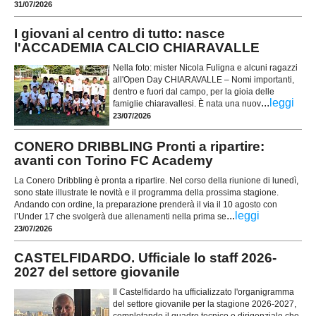
31/07/2026
I giovani al centro di tutto: nasce
l'ACCADEMIA CALCIO CHIARAVALLE
Nella foto: mister Nicola Fuligna e alcuni ragazzi
all'Open Day CHIARAVALLE – Nomi importanti,
dentro e fuori dal campo, per la gioia delle
...
leggi
famiglie chiaravallesi. È nata una nuov
23/07/2026
CONERO DRIBBLING Pronti a ripartire:
avanti con Torino FC Academy
La Conero Dribbling è pronta a ripartire. Nel corso della riunione di lunedì,
sono state illustrate le novità e il programma della prossima stagione.
Andando con ordine, la preparazione prenderà il via il 10 agosto con
...
leggi
l’Under 17 che svolgerà due allenamenti nella prima se
23/07/2026
CASTELFIDARDO. Ufficiale lo staff 2026-
2027 del settore giovanile
Il Castelfidardo ha ufficializzato l'organigramma
del settore giovanile per la stagione 2026-2027,