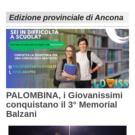
PESARO URBINO
PROMOZIONE
DIRETTA
Edizione provinciale di Ancona
Carica la tua Rosa
1^ CATEGORIA
2^ CATEGORIA
3^ CATEGORIA
GIOVANILI
PALOMBINA, i Giovanissimi
conquistano il 3° Memorial
Balzani