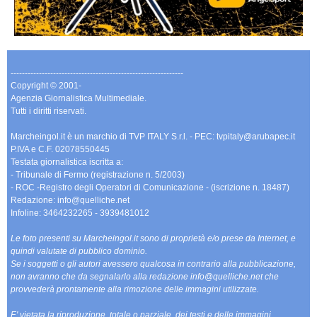
-------------------------------------------------------------
Copyright © 2001-
Agenzia Giornalistica Multimediale.
Tutti i diritti riservati.
Marcheingol.it è un marchio di TVP ITALY S.r.l. - PEC: tvpitaly@arubapec.it
P.IVA e C.F. 02078550445
Testata giornalistica iscritta a:
- Tribunale di Fermo (registrazione n. 5/2003)
- ROC -Registro degli Operatori di Comunicazione - (iscrizione n. 18487)
Redazione: info@quelliche.net
Infoline: 3464232265 - 3939481012
Le foto presenti su Marcheingol.it sono di proprietà e/o prese da Internet, e
quindi valutate di pubblico dominio.
Se i soggetti o gli autori avessero qualcosa in contrario alla pubblicazione,
non avranno che da segnalarlo alla redazione info@quelliche.net che
provvederà prontamente alla rimozione delle immagini utilizzate.
E' vietata la riproduzione, totale o parziale, dei testi e delle immagini