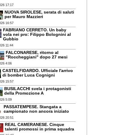
026 17:17
NUOVA SIROLESE, serata di saluti
per Mauro Mazzieri
026 16:57
FABRIANO CERRETO. Un baby
vola nei pro: Filippo Bolognini al
Gubbio
026 11:44
FALCONARESE, ritorno al
"Roccheggiani" dopo 27 mesi
026 4:06
CASTELFIDARDO. Ufficiale l'arrivo
di bomber Luca Cognigni
026 15:57
BUSILACCHI svela i protagonisti
della Promozione A
026 5:09
PASSATEMPESE. Stangata a
campionato non ancora iniziato
026 20:51
REAL CAMERANESE. Cinque
talenti promossi in prima squadra