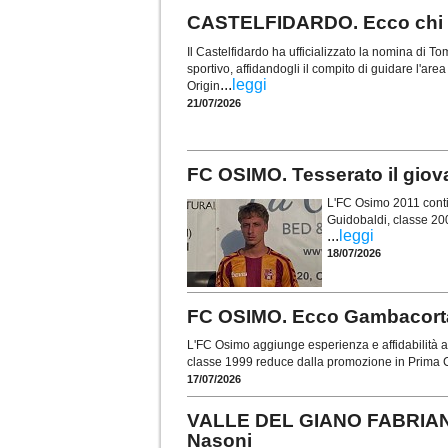
CASTELFIDARDO. Ecco chi è 
Il Castelfidardo ha ufficializzato la nomina di
sportivo, affidandogli il compito di guidare l'are
...
leggi
Origin
21/07/2026
FC OSIMO. Tesserato il gio
L'FC Osimo 2011 contin
Guidobaldi, classe 20
...
leggi
18/07/2026
FC OSIMO. Ecco Gambacorta: 
L'FC Osimo aggiunge esperienza e affidabilità al
classe 1999 reduce dalla promozione in Prima C
17/07/2026
VALLE DEL GIANO FABRIANO.
Nasoni