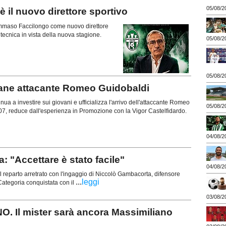
05/08/2
il nuovo direttore sportivo
 Tommaso Faccilongo come nuovo direttore
a tecnica in vista della nuova stagione.
05/08/2
05/08/2
vane attacante Romeo Guidobaldi
ua a investire sui giovani e ufficializza l'arrivo dell'attaccante Romeo
05/08/2
07, reduce dall'esperienza in Promozione con la Vigor Castelfidardo.
04/08/2
"Accettare è stato facile"
04/08/2
 reparto arretrato con l'ingaggio di Niccolò Gambacorta, difensore
...
leggi
ategoria conquistata con il
03/08/2
 Il mister sarà ancora Massimiliano