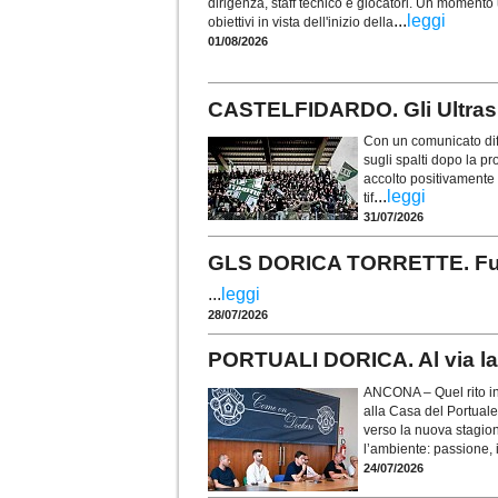
dirigenza, staff tecnico e giocatori. Un momento u
...
leggi
obiettivi in vista dell'inizio della
01/08/2026
CASTELFIDARDO. Gli Ultras t
Con un comunicato diff
sugli spalti dopo la p
accolto positivamente i
...
leggi
tif
31/07/2026
GLS DORICA TORRETTE. Fusco 
...
leggi
28/07/2026
PORTUALI DORICA. Al via la 
ANCONA – Quel rito in
alla Casa del Portuale
verso la nuova stagio
l’ambiente: passione, i
24/07/2026