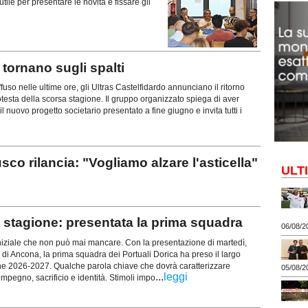
tile per presentare le novità e fissare gli
ornano sugli spalti
uso nelle ultime ore, gli Ultras Castelfidardo annunciano il ritorno
rotesta della scorsa stagione. Il gruppo organizzato spiega di aver
l nuovo progetto societario presentato a fine giugno e invita tutti i
rilancia: "Vogliamo alzare l'asticella"
ULT
stagione: presentata la prima squadra
06/08/2
iziale che non può mai mancare. Con la presentazione di martedì,
 di Ancona, la prima squadra dei Portuali Dorica ha preso il largo
ne 2026-2027. Qualche parola chiave che dovrà caratterizzare
05/08/2
...
leggi
mpegno, sacrificio e identità. Stimoli impo