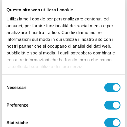
ENRICO MENGONI dice basta: dopo oltre
Questo sito web utilizza i cookie
500 partite un nuovo capitolo
Utilizziamo i cookie per personalizzare contenuti ed
Dopo più di vent'anni e oltre 500 partite, a 38
annunci, per fornire funzionalità dei social media e per
anni Enrico Mengoni saluta il calcio giocato. Una
analizzare il nostro traffico. Condividiamo inoltre
decisione maturata al termine di un lungo
percorso che ha visto il difensore protagonista
informazioni sul modo in cui utilizza il nostro sito con i
...
leggi
anche sui palcoscenici della
nostri partner che si occupano di analisi dei dati web,
08/08/2026
pubblicità e social media, i quali potrebbero combinarle
AURORA TREIA. Lavori al "Capponi",
con altre informazioni che ha fornito loro o che hanno
allenamenti a Urbisaglia
raccolto dal suo utilizzo dei loro servizi.
L'Associazione Polisportiva Aurora Treia sta terminando la sua terza
settimana di allenamenti in attesa dei primi impegni ufficiali della stagione.
Selezione
Quella che si concluderà domani con l’allenamento congiunto in
Necessari
programma alle ore 18:00, allo “Scarfiotti” di Potenza Picena, è stata una
del
...
leggi
settimana impegnativa e ricca di novità
consenso
08/08/2026
Preferenze
ABBADIENSE. Società rinnovata e tanto
entusiasmo alla presentazione
Statistiche
TREIA. È stata presentata ufficialmente la rosa