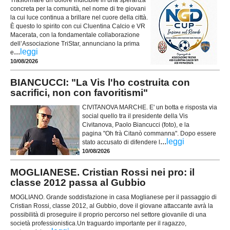
concreta per la comunità, nel nome di tre giovani
la cui luce continua a brillare nel cuore della città.
È questo lo spirito con cui Cluentina Calcio e VR
Macerata, con la fondamentale collaborazione
dell’Associazione TriStar, annunciano la prima
...
leggi
e
10/08/2026
BIANCUCCI: "La Vis l'ho costruita con
sacrifici, non con favoritismi"
CIVITANOVA MARCHE. E' un botta e risposta via
social quello tra il presidente della Vis
Civitanova, Paolo Biancucci (foto), e la
pagina "Oh frà Citanò commanna". Dopo essere
...
leggi
stato accusato di difendere l
10/08/2026
MOGLIANESE. Cristian Rossi nei pro: il
classe 2012 passa al Gubbio
MOGLIANO. Grande soddisfazione in casa Moglianese per il passaggio di
Cristian Rossi, classe 2012, al Gubbio, dove il giovane attaccante avrà la
possibilità di proseguire il proprio percorso nel settore giovanile di una
società professionistica.Un traguardo importante per il ragazzo,