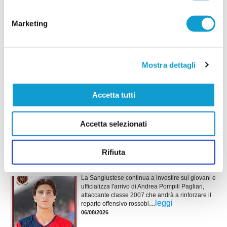
dell'Abbadiense che affronterà il campionato di
Terza categoria 2026/27. La società della
frazione di Santa Maria in Selva si appresta a
Marketing
vivere una nuova stagione con entusiasmo,
puntando su diverse novità sia a livello
...
leggi
dirigenziale sia negli uomini in campo, con un gruppo c
08/08/2026
Mostra dettagli
ELITE TOLENTINO. Dentro anche Blunno,
Chiariotti e Cicconi
Accetta tutti
Prosegue la costruzione dell'Elite Tolentino in
vista del prossimo campionato di Prima Categoria.
La società continua sulla linea verde e mette a
...
leggi
Accetta selezionati
disposizione di mister Paolo Biciuf
07/08/2026
Rifiuta
SANGIUSTESE. In attacco ecco il giovane
Andrea Pompili Pagliari
La Sangiustese continua a investire sui giovani e
ufficializza l'arrivo di Andrea Pompili Pagliari,
attaccante classe 2007 che andrà a rinforzare il
...
leggi
reparto offensivo rossobl
06/08/2026