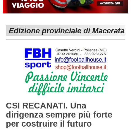
MACERATA
ECCELLENZA
REGIONALI
PESARO URBINO
PROMOZIONE
DIRETTA
Edizione provinciale di Macerata
Carica la tua Rosa
1^ CATEGORIA
2^ CATEGORIA
3^ CATEGORIA
GIOVANILI
CSI RECANATI. Una
dirigenza sempre più forte
per costruire il futuro