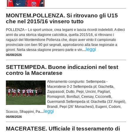
MONTEM.POLLENZA. Si ritrovano gli U15
che nel 2015/16 vinsero tutto
POLLENZA – Lo sport unisce, crea legami e lascia ricordi indelebili. A dieci
anni da una storica stagione calcistica, quella 2015/16, si ritrovano i
ragazzi del Montemilone Pollenza che, dopo aver vinto il campionato
provinciale con ben 90 gol segnati, approdarono alla fase regionale a
...
leggi
gironi. Nella stessa stagione presero parte e vin
06/08/2026
SETTEMPEDA. Buone indicazioni nel test
contro la Maceratese
Allenamento congiunto: Settempeda -
Maceratese 0-2 Settempeda pt: Giachetta,
Zappasodi, Dutto, Pepi, Uncini, Pagliari,
Romagnoli, Bonifazi, Ceesay, Cicconetti,
Guermandi.Settempeda st: Giachetta (33’ Angeli),
Brandi, Pepi (26’ Monachesi), Eugeni, Codoni,
...
leggi
Scocco, Sfrappini, Pa
06/08/2026
MACERATESE. Ufficiale il tesseramento di