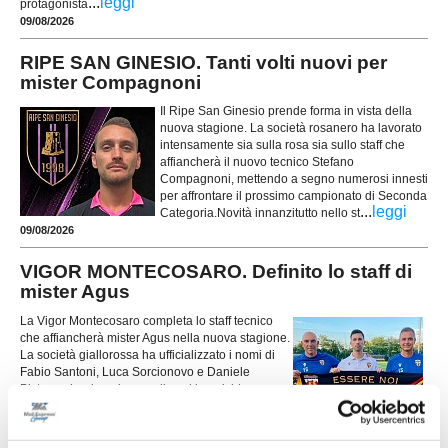
...
leggi
protagonista
09/08/2026
RIPE SAN GINESIO. Tanti volti nuovi per
mister Compagnoni
Il Ripe San Ginesio prende forma in vista della
nuova stagione. La società rosanero ha lavorato
intensamente sia sulla rosa sia sullo staff che
affiancherà il nuovo tecnico Stefano
Compagnoni, mettendo a segno numerosi innesti
per affrontare il prossimo campionato di Seconda
...
leggi
Categoria.Novità innanzitutto nello st
09/08/2026
VIGOR MONTECOSARO. Definito lo staff di
mister Agus
La Vigor Montecosaro completa lo staff tecnico
che affiancherà mister Agus nella nuova stagione.
La società giallorossa ha ufficializzato i nomi di
Fabio Santoni, Luca Sorcionovo e Daniele
Pistore, che ricopriranno diversi incarichi
all'interno dello staff della prima squadra.Per
...
leggi
Fabio Santoni
08/08/2026