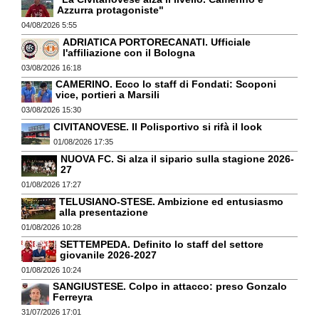
Azzurra protagoniste"
04/08/2026 5:55
ADRIATICA PORTORECANATI. Ufficiale
l'affiliazione con il Bologna
03/08/2026 16:18
CAMERINO. Ecco lo staff di Fondati: Scoponi
vice, portieri a Marsili
03/08/2026 15:30
CIVITANOVESE. Il Polisportivo si rifà il look
01/08/2026 17:35
NUOVA FC. Si alza il sipario sulla stagione 2026-
27
01/08/2026 17:27
TELUSIANO-STESE. Ambizione ed entusiasmo
alla presentazione
01/08/2026 10:28
SETTEMPEDA. Definito lo staff del settore
giovanile 2026-2027
01/08/2026 10:24
SANGIUSTESE. Colpo in attacco: preso Gonzalo
Ferreyra
31/07/2026 17:01