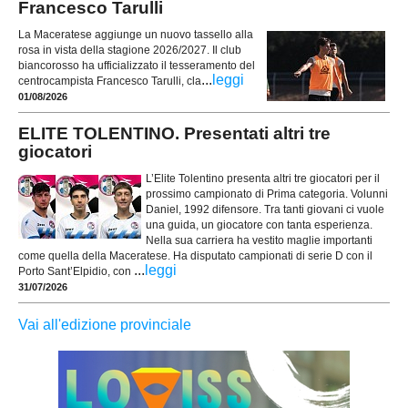
Francesco Tarulli
La Maceratese aggiunge un nuovo tassello alla
rosa in vista della stagione 2026/2027. Il club
biancorosso ha ufficializzato il tesseramento del
...
leggi
centrocampista Francesco Tarulli, cla
01/08/2026
ELITE TOLENTINO. Presentati altri tre
giocatori
L’Elite Tolentino presenta altri tre giocatori per il
prossimo campionato di Prima categoria. Volunni
Daniel, 1992 difensore. Tra tanti giovani ci vuole
una guida, un giocatore con tanta esperienza.
Nella sua carriera ha vestito maglie importanti
come quella della Maceratese. Ha disputato campionati di serie D con il
...
leggi
Porto Sant’Elpidio, con
31/07/2026
Vai all'edizione provinciale