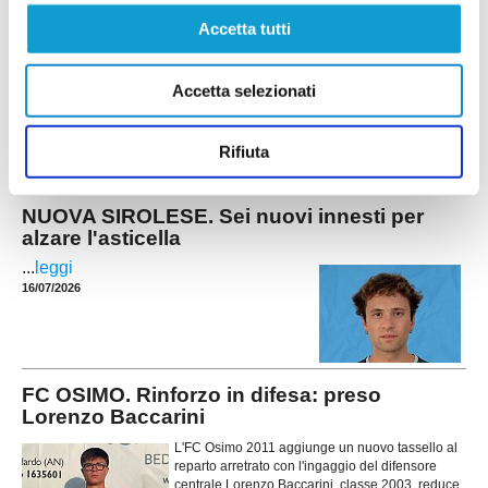
La Valle del Giano Fabriano riparte da una
Accetta tutti
certezza: Massimiliano Nasoni (foto) sarà ancora
l'allenatore della prima squadra impegnata nel
campionato di Seconda Categoria Marche. Una
Accetta selezionati
riconferma fortemente voluta dalla società,
arrivata al termine di una stagione intensa e ricca
di difficoltà, nella quale il tecnico ha saputo
...
leggi
Rifiuta
m
16/07/2026
NUOVA SIROLESE. Sei nuovi innesti per
alzare l'asticella
...
leggi
16/07/2026
FC OSIMO. Rinforzo in difesa: preso
Lorenzo Baccarini
L'FC Osimo 2011 aggiunge un nuovo tassello al
reparto arretrato con l'ingaggio del difensore
centrale Lorenzo Baccarini, classe 2003, reduce