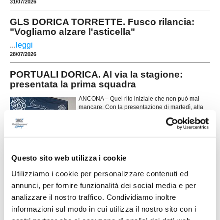
31/07/2026
GLS DORICA TORRETTE. Fusco rilancia:
"Vogliamo alzare l'asticella"
...
leggi
28/07/2026
PORTUALI DORICA. Al via la stagione:
presentata la prima squadra
ANCONA – Quel rito iniziale che non può mai
mancare. Con la presentazione di martedì, alla
Casa del Portuale di Ancona, la prima squadra
dei Portuali Dorica ha preso il largo verso la
nuova stagione 2026-2027. Qualche parola
chiave che dovrà caratterizzare l’ambiente:
passione, impegno, sacrificio e identità. Stimoli
...
leggi
impo
Questo sito web utilizza i cookie
24/07/2026
Utilizziamo i cookie per personalizzare contenuti ed
CASTELFIDARDO. Ecco chi è il nuovo
annunci, per fornire funzionalità dei social media e per
direttore sportivo
analizzare il nostro traffico. Condividiamo inoltre
informazioni sul modo in cui utilizza il nostro sito con i
Il Castelfidardo ha ufficializzato la nomina di
Tommaso Faccilongo come nuovo direttore