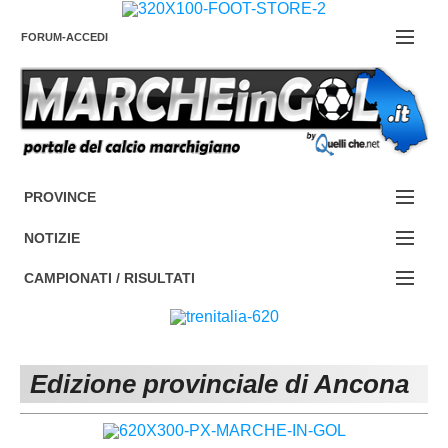
FORUM-ACCEDI
Contattaci
PROVINCE
EDIZIONE:
Cerca
NOTIZIE
ANCONA
NOTIZIE:
CAMPIONATI / RISULTATI
ASCOLI PICENO
SERIE C
Campionati e Risultati:
FERMO
SERIE D
NAZIONALI
Edizione provinciale di Ancona
MACERATA
ECCELLENZA
REGIONALI
PESARO URBINO
PROMOZIONE
DIRETTA