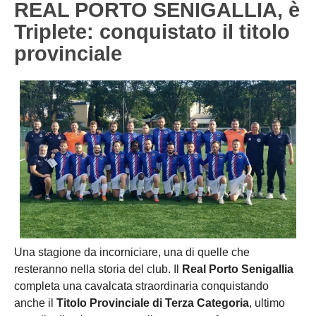
REAL PORTO SENIGALLIA, è
Carica la tua Rosa
1^ CATEGORIA
Triplete: conquistato il titolo
provinciale
2^ CATEGORIA
3^ CATEGORIA
GIOVANILI
Una stagione da incorniciare, una di quelle che
resteranno nella storia del club. Il
Real Porto Senigallia
completa una cavalcata straordinaria conquistando
anche il
Titolo Provinciale di Terza Categoria
, ultimo