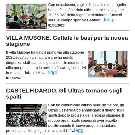
Con entusiasmo, voglia di riscatto e un progetto
ben definito è iniziata ufficialmente la stagione
2026/2027 della Vigor Castelfidardo. Giovedì
...
leggi
sera, al campo sportivo Gabban
01/08/2026
VILLA MUSONE. Gettate le basi per la nuova
stagione
Il Villa Musone ha dato il primo via alla stagione
2026/2027 con un incontro che ha riunito
dirigenza, staff tecnico e giocatori. Un momento
utile per presentare le novità e fissare gli obiettivi
...
leggi
in vista dell'inizio della
01/08/2026
CASTELFIDARDO. Gli Ultras tornano sugli
spalti
Con un comunicato diffuso nelle ultime ore, gli
Ultras Castelfidardo annunciano il ritorno sugli
spalti dopo la protesta della scorsa stagione. Il
gruppo organizzato spiega di aver accolto
positivamente il nuovo progetto societario
...
leggi
presentato a fine giugno e invita tutti i tif