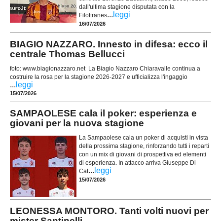
dall'ultima stagione disputata con la
...
leggi
Filottranes
16/07/2026
BIAGIO NAZZARO. Innesto in difesa: ecco il
centrale Thomas Bellucci
foto: www.biagionazzaro.net La Biagio Nazzaro Chiaravalle continua a
costruire la rosa per la stagione 2026-2027 e ufficializza l'ingaggio
...
leggi
15/07/2026
SAMPAOLESE cala il poker: esperienza e
giovani per la nuova stagione
La Sampaolese cala un poker di acquisti in vista
della prossima stagione, rinforzando tutti i reparti
con un mix di giovani di prospettiva ed elementi
di esperienza. In attacco arriva Giuseppe Di
...
leggi
Cat
15/07/2026
LEONESSA MONTORO. Tanti volti nuovi per
mister Santinelli