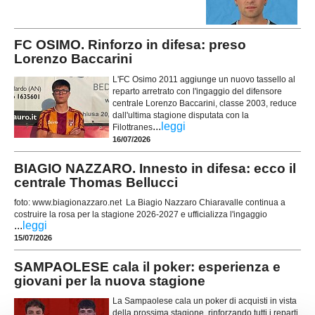
FC OSIMO. Rinforzo in difesa: preso
Lorenzo Baccarini
L'FC Osimo 2011 aggiunge un nuovo tassello al
reparto arretrato con l'ingaggio del difensore
centrale Lorenzo Baccarini, classe 2003, reduce
dall'ultima stagione disputata con la
...
leggi
Filottranes
16/07/2026
BIAGIO NAZZARO. Innesto in difesa: ecco il
centrale Thomas Bellucci
foto: www.biagionazzaro.net La Biagio Nazzaro Chiaravalle continua a
costruire la rosa per la stagione 2026-2027 e ufficializza l'ingaggio
...
leggi
15/07/2026
SAMPAOLESE cala il poker: esperienza e
giovani per la nuova stagione
La Sampaolese cala un poker di acquisti in vista
della prossima stagione, rinforzando tutti i reparti