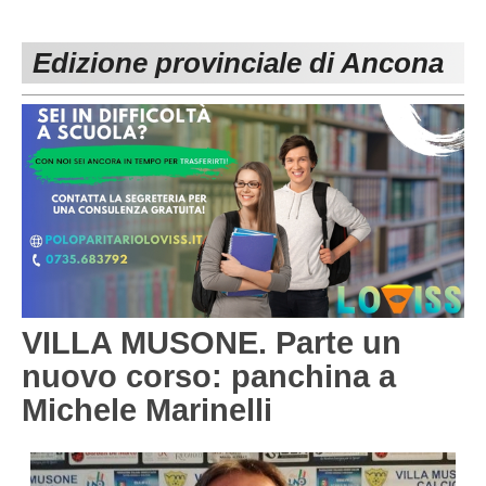
PESARO URBINO
PROMOZIONE
DIRETTA
Edizione provinciale di Ancona
Carica la tua Rosa
1^ CATEGORIA
2^ CATEGORIA
3^ CATEGORIA
GIOVANILI
VILLA MUSONE. Parte un
nuovo corso: panchina a
Michele Marinelli