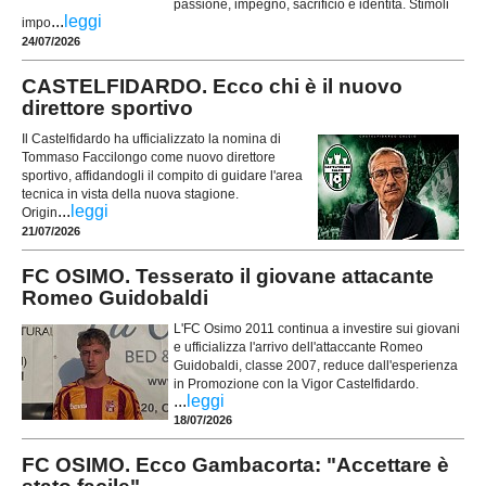
passione, impegno, sacrificio e identità. Stimoli
...
leggi
impo
24/07/2026
CASTELFIDARDO. Ecco chi è il nuovo
direttore sportivo
Il Castelfidardo ha ufficializzato la nomina di
Tommaso Faccilongo come nuovo direttore
sportivo, affidandogli il compito di guidare l'area
tecnica in vista della nuova stagione.
...
leggi
Origin
21/07/2026
FC OSIMO. Tesserato il giovane attacante
Romeo Guidobaldi
L'FC Osimo 2011 continua a investire sui giovani
e ufficializza l'arrivo dell'attaccante Romeo
Guidobaldi, classe 2007, reduce dall'esperienza
in Promozione con la Vigor Castelfidardo.
...
leggi
18/07/2026
FC OSIMO. Ecco Gambacorta: "Accettare è