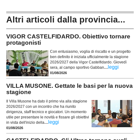
Altri articoli dalla provincia...
VIGOR CASTELFIDARDO. Obiettivo tornare
protagonisti
Con entusiasmo, voglia di riscatto e un progetto
ben definito è iniziata ufficialmente la stagione
2026/2027 della Vigor Castelfidardo. Giovedì
...
leggi
sera, al campo sportivo Gabban
01/08/2026
VILLA MUSONE. Gettate le basi per la nuova
stagione
Il Villa Musone ha dato il primo via alla stagione
2026/2027 con un incontro che ha riunito
dirigenza, staff tecnico e giocatori. Un momento
utile per presentare le novità e fissare gli obiettivi
...
leggi
in vista dell'inizio della
01/08/2026