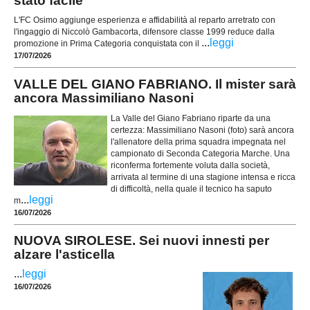
stato facile"
L'FC Osimo aggiunge esperienza e affidabilità al reparto arretrato con
l'ingaggio di Niccolò Gambacorta, difensore classe 1999 reduce dalla
...
leggi
promozione in Prima Categoria conquistata con il
17/07/2026
VALLE DEL GIANO FABRIANO. Il mister sarà
ancora Massimiliano Nasoni
La Valle del Giano Fabriano riparte da una
certezza: Massimiliano Nasoni (foto) sarà ancora
l'allenatore della prima squadra impegnata nel
campionato di Seconda Categoria Marche. Una
riconferma fortemente voluta dalla società,
arrivata al termine di una stagione intensa e ricca
di difficoltà, nella quale il tecnico ha saputo
...
leggi
m
16/07/2026
NUOVA SIROLESE. Sei nuovi innesti per
alzare l'asticella
...
leggi
16/07/2026