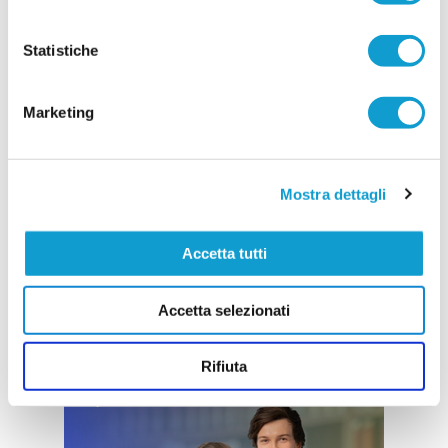
Vai all'edizione provinciale
Statistiche
Marketing
Mostra dettagli
Accetta tutti
Accetta selezionati
Rifiuta