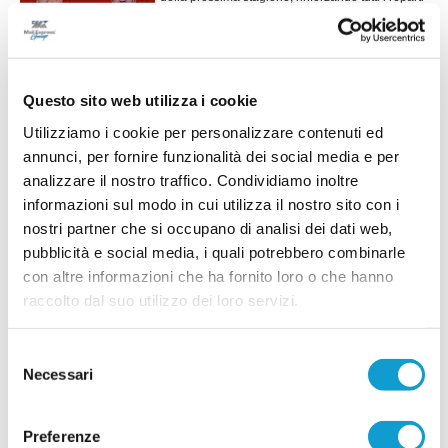
con un mix di giovani di prospettiva ed elementi
di esperienza. In attacco arriva Giuseppe Di
...
leggi
Cat
15/07/2026
Questo sito web utilizza i cookie
LEONESSA MONTORO. Tanti volti nuovi per
Utilizziamo i cookie per personalizzare contenuti ed
mister Santinelli
annunci, per fornire funzionalità dei social media e per
La Leonessa Montoro è molto attiva sul mercato e
analizzare il nostro traffico. Condividiamo inoltre
presenta i primi acquisti in vista della prossima
informazioni sul modo in cui utilizza il nostro sito con i
stagione. Il direttore sportivo Giancarlo Tateo ha
nostri partner che si occupano di analisi dei dati web,
costruito una rosa che unisce giovani di
...
leggi
prospettiva ed elemen
pubblicità e social media, i quali potrebbero combinarle
15/07/2026
con altre informazioni che ha fornito loro o che hanno
raccolto dal suo utilizzo dei loro servizi.
VILLA MUSONE molto attivo sul mercato: le
ultime novità
Selezione
Il Villa Musone prosegue la costruzione della
rosa in vista della stagione 2026-2027, puntando
Necessari
del
sulla continuità del gruppo e su alcuni innesti
consenso
mirati. La società gialloblù conferma gran parte
...
leggi
dell'ossatura della p
Preferenze
15/07/2026