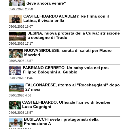
deve ancora venire"
05/08/2026 20:50
CASTELFIDARDO ACADEMY. Re firma con il
Latina, il vivaio brilla
05/08/2026 18:07
JESINA, nuova protesta della Curva: striscione
a sostegno di Trudo
05/08/2026 17:17
NUOVA SIROLESE, serata di saluti per Mauro
Mazzieri
05/08/2026 16:57
FABRIANO CERRETO. Un baby vola nei pro:
Filippo Bolognini al Gubbio
05/08/2026 11:44
FALCONARESE, ritorno al "Roccheggiani" dopo
27 mesi
05/08/2026 4:06
CASTELFIDARDO. Ufficiale l'arrivo di bomber
Luca Cognigni
04/08/2026 15:57
BUSILACCHI svela i protagonisti della
Promozione A