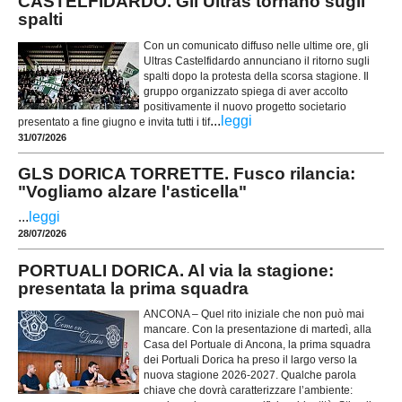
CASTELFIDARDO. Gli Ultras tornano sugli
spalti
Con un comunicato diffuso nelle ultime ore, gli
Ultras Castelfidardo annunciano il ritorno sugli
spalti dopo la protesta della scorsa stagione. Il
gruppo organizzato spiega di aver accolto
positivamente il nuovo progetto societario
...
leggi
presentato a fine giugno e invita tutti i tif
31/07/2026
GLS DORICA TORRETTE. Fusco rilancia:
"Vogliamo alzare l'asticella"
...
leggi
28/07/2026
PORTUALI DORICA. Al via la stagione:
presentata la prima squadra
ANCONA – Quel rito iniziale che non può mai
mancare. Con la presentazione di martedì, alla
Casa del Portuale di Ancona, la prima squadra
dei Portuali Dorica ha preso il largo verso la
nuova stagione 2026-2027. Qualche parola
chiave che dovrà caratterizzare l’ambiente: