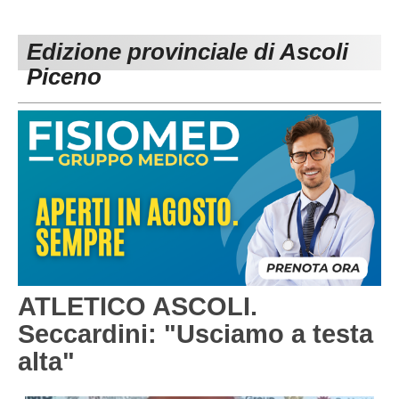
PESARO URBINO
PROMOZIONE
DIRETTA
Edizione provinciale di Ascoli
Carica la tua Rosa
1^ CATEGORIA
Piceno
2^ CATEGORIA
3^ CATEGORIA
GIOVANILI
ATLETICO ASCOLI.
Seccardini: "Usciamo a testa
alta"