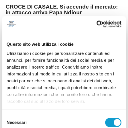
CROCE DI CASALE. Si accende il mercato:
in attacco arriva Papa Ndiour
COMUNANZA. Piazza il colpo di mercato il Croce di Casale, società neo
promossa in Seconda categoria. Nelle ultime ore la dirigenza bianco-verde
capitanata dal presidente Marco Antognozzi ha acquisito le prestazioni
sportive di un attaccante dal notevole potenziale come Abdoulaye Papa
...
leggi
Ndiour.
Questo sito web utilizza i cookie
15/07/2026
Utilizziamo i cookie per personalizzare contenuti ed
GROTTAMMARE. Spazio ai giovani:
annunci, per fornire funzionalità dei social media e per
Nannuzzi e Fradiani in prima squadra
analizzare il nostro traffico. Condividiamo inoltre
Il Grottammare continua a investire sul proprio
informazioni sul modo in cui utilizza il nostro sito con i
vivaio e promuove in prima squadra due giovani
nostri partner che si occupano di analisi dei dati web,
di prospettiva in vista della stagione 2026-2027.
Faranno parte della preparazione estiva agli
pubblicità e social media, i quali potrebbero combinarle
ordini dello staff tecnico il centrocampista
con altre informazioni che ha fornito loro o che hanno
...
leggi
Simo
14/07/2026
raccolto dal suo utilizzo dei loro servizi.
MONTICELLI. Conferme importanti per
Selezione
Mariani Gibellieri e Mattei
Necessari
del
ASCOLI PICENO. Il Monticelli Calcio comunica