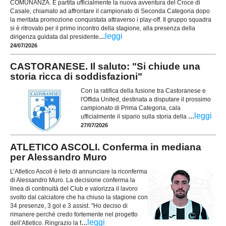
COMUNANZA. È partita ufficialmente la nuova avventura del Croce di
Casale, chiamato ad affrontare il campionato di Seconda Categoria dopo
la meritata promozione conquistata attraverso i play-off. Il gruppo squadra
si è ritrovato per il primo incontro della stagione, alla presenza della
...
leggi
dirigenza guidata dal presidente
24/07/2026
CASTORANESE. Il saluto: "Si chiude una
storia ricca di soddisfazioni"
Con la ratifica della fusione tra Castoranese e
l'Offida United, destinata a disputare il prossimo
campionato di Prima Categoria, cala
...
leggi
ufficialmente il sipario sulla storia della
27/07/2026
ATLETICO ASCOLI. Conferma in mediana
per Alessandro Muro
L’Atletico Ascoli è lieto di annunciare la riconferma
di Alessandro Muro. La decisione conferma la
linea di continuità del Club e valorizza il lavoro
svolto dal calciatore che ha chiuso la stagione con
34 presenze, 3 gol e 3 assist. "Ho deciso di
rimanere perché credo fortemente nel progetto
...
leggi
dell’Atletico. Ringrazio la f