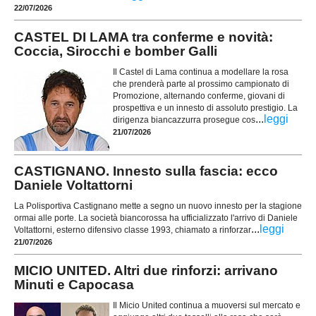
22/07/2026
CASTEL DI LAMA tra conferme e novità:
Coccia, Sirocchi e bomber Galli
Il Castel di Lama continua a modellare la rosa
che prenderà parte al prossimo campionato di
Promozione, alternando conferme, giovani di
prospettiva e un innesto di assoluto prestigio. La
...
leggi
dirigenza biancazzurra prosegue cos
21/07/2026
CASTIGNANO. Innesto sulla fascia: ecco
Daniele Voltattorni
La Polisportiva Castignano mette a segno un nuovo innesto per la stagione
ormai alle porte. La società biancorossa ha ufficializzato l'arrivo di Daniele
...
leggi
Voltattorni, esterno difensivo classe 1993, chiamato a rinforzar
21/07/2026
MICIO UNITED. Altri due rinforzi: arrivano
Minuti e Capocasa
Il Micio United continua a muoversi sul mercato e