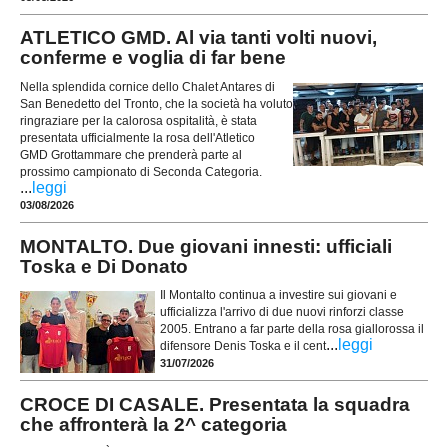
ATLETICO GMD. Al via tanti volti nuovi,
conferme e voglia di far bene
Nella splendida cornice dello Chalet Antares di
San Benedetto del Tronto, che la società ha voluto
ringraziare per la calorosa ospitalità, è stata
presentata ufficialmente la rosa dell'Atletico
GMD Grottammare che prenderà parte al
prossimo campionato di Seconda Categoria.
...
leggi
03/08/2026
MONTALTO. Due giovani innesti: ufficiali
Toska e Di Donato
Il Montalto continua a investire sui giovani e
ufficializza l'arrivo di due nuovi rinforzi classe
2005. Entrano a far parte della rosa giallorossa il
...
leggi
difensore Denis Toska e il cent
31/07/2026
CROCE DI CASALE. Presentata la squadra
che affronterà la 2^ categoria