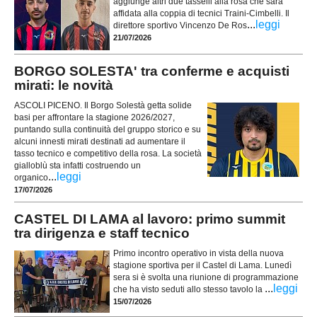
aggiunge altri due tasselli alla rosa che sarà
affidata alla coppia di tecnici Traini-Cimbelli. Il
...
leggi
direttore sportivo Vincenzo De Ros
21/07/2026
BORGO SOLESTA' tra conferme e acquisti
mirati: le novità
ASCOLI PICENO. Il Borgo Solestà getta solide
basi per affrontare la stagione 2026/2027,
puntando sulla continuità del gruppo storico e su
alcuni innesti mirati destinati ad aumentare il
tasso tecnico e competitivo della rosa. La società
gialloblù sta infatti costruendo un
...
leggi
organico
17/07/2026
CASTEL DI LAMA al lavoro: primo summit
tra dirigenza e staff tecnico
Primo incontro operativo in vista della nuova
stagione sportiva per il Castel di Lama. Lunedì
sera si è svolta una riunione di programmazione
...
leggi
che ha visto seduti allo stesso tavolo la
15/07/2026