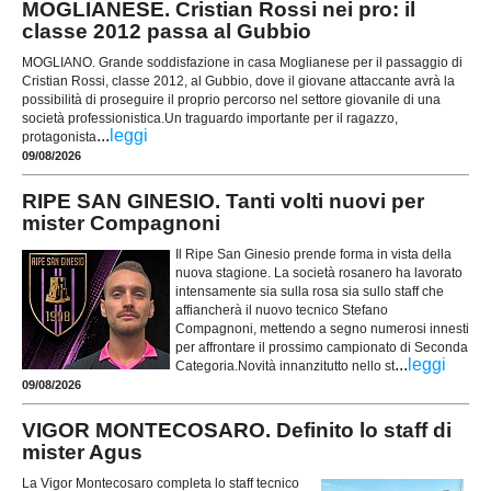
MOGLIANESE. Cristian Rossi nei pro: il
classe 2012 passa al Gubbio
MOGLIANO. Grande soddisfazione in casa Moglianese per il passaggio di
Cristian Rossi, classe 2012, al Gubbio, dove il giovane attaccante avrà la
possibilità di proseguire il proprio percorso nel settore giovanile di una
società professionistica.Un traguardo importante per il ragazzo,
...
leggi
protagonista
09/08/2026
RIPE SAN GINESIO. Tanti volti nuovi per
mister Compagnoni
Il Ripe San Ginesio prende forma in vista della
nuova stagione. La società rosanero ha lavorato
intensamente sia sulla rosa sia sullo staff che
affiancherà il nuovo tecnico Stefano
Compagnoni, mettendo a segno numerosi innesti
per affrontare il prossimo campionato di Seconda
...
leggi
Categoria.Novità innanzitutto nello st
09/08/2026
VIGOR MONTECOSARO. Definito lo staff di
mister Agus
La Vigor Montecosaro completa lo staff tecnico