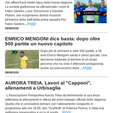
che affiancherà mister Agus nella nuova stagione.
La società giallorossa ha ufficializzato i nomi di
Fabio Santoni, Luca Sorcionovo e Daniele
Pistore, che ricopriranno diversi incarichi
all'interno dello staff della prima squadra.Per
...
leggi
Fabio Santoni
08/08/2026
ENRICO MENGONI dice basta: dopo oltre
500 partite un nuovo capitolo
Dopo più di vent'anni e oltre 500 partite, a 38
anni Enrico Mengoni saluta il calcio giocato. Una
decisione maturata al termine di un lungo
percorso che ha visto il difensore protagonista
...
leggi
anche sui palcoscenici della
08/08/2026
AURORA TREIA. Lavori al "Capponi",
allenamenti a Urbisaglia
L'Associazione Polisportiva Aurora Treia sta terminando la sua terza
settimana di allenamenti in attesa dei primi impegni ufficiali della stagione.
Quella che si concluderà domani con l’allenamento congiunto in
programma alle ore 18:00, allo “Scarfiotti” di Potenza Picena, è stata una
...
leggi
settimana impegnativa e ricca di novità