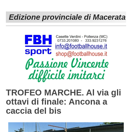
PESARO URBINO
PROMOZIONE
DIRETTA
Edizione provinciale di Macerata
Carica la tua Rosa
1^ CATEGORIA
2^ CATEGORIA
3^ CATEGORIA
GIOVANILI
TROFEO MARCHE. Al via gli
ottavi di finale: Ancona a
caccia del bis