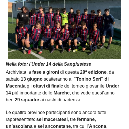
Nella foto: l'Under 14 della Sangiustese
Archiviata la
fase a gironi
di questa
29ª edizione
, da
sabato
13 giugno
scatteranno al
“Tonino Seri” di
Macerata
gli
ottavi di finale
del torneo giovanile
Under
14
più importante delle
Marche
, che vede quest’anno
ben
29 squadre
ai nastri di partenza.
Le quattro province partecipanti sono ancora tutte
rappresentate:
sei maceratesi
,
tre fermane
,
un’ascolana
e
sei anconetane
, tra cui l’
Ancona
,