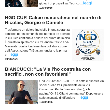
...
leggi
giovani di prospettiva. Tecnico
10/08/2026
NGD CUP. Calcio maceratese nel ricordo di
Nicolas, Giorgio e Daniele
Trasformare un dolore indicibile in una speranza
concreta per la comunità, nel nome di tre giovani
la cui luce continua a brillare nel cuore della città.
È questo lo spirito con cui Cluentina Calcio e VR
Macerata, con la fondamentale collaborazione
dell’Associazione TriStar, annunciano la prima
...
leggi
e
10/08/2026
BIANCUCCI: "La Vis l'ho costruita con
sacrifici, non con favoritismi"
CIVITANOVA MARCHE. E' un botta e risposta via
social quello tra il presidente della Vis
Civitanova, Paolo Biancucci (foto), e la
pagina "Oh frà Citanò commanna". Dopo essere
...
leggi
stato accusato di difendere l
10/08/2026