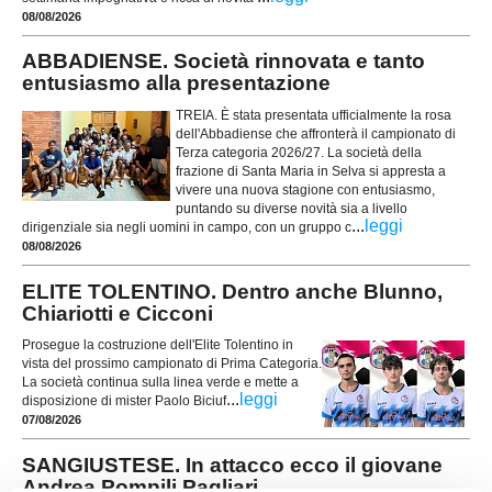
08/08/2026
ABBADIENSE. Società rinnovata e tanto
entusiasmo alla presentazione
TREIA. È stata presentata ufficialmente la rosa
dell'Abbadiense che affronterà il campionato di
Terza categoria 2026/27. La società della
frazione di Santa Maria in Selva si appresta a
vivere una nuova stagione con entusiasmo,
puntando su diverse novità sia a livello
...
leggi
dirigenziale sia negli uomini in campo, con un gruppo c
08/08/2026
ELITE TOLENTINO. Dentro anche Blunno,
Chiariotti e Cicconi
Prosegue la costruzione dell'Elite Tolentino in
vista del prossimo campionato di Prima Categoria.
La società continua sulla linea verde e mette a
...
leggi
disposizione di mister Paolo Biciuf
07/08/2026
SANGIUSTESE. In attacco ecco il giovane
Andrea Pompili Pagliari