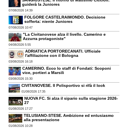
SANGIUSTESE. Il ritorno di Massimo Ciccioli:
guiderà la Juniores
07/08/2026 14:39
FOLGORE CASTELRAIMONDO. Decisione
sofferta: niente Juniores
07/08/2026 10:47
"La Civitanovese alza il livello. Camerino e
Azzurra protagoniste"
04/08/2026 5:55
ADRIATICA PORTORECANATI. Ufficiale
l'affiliazione con il Bologna
03/08/2026 16:18
CAMERINO. Ecco lo staff di Fondati: Scoponi
vice, portieri a Marsili
03/08/2026 15:30
CIVITANOVESE. Il Polisportivo si rifà il look
01/08/2026 17:35
NUOVA FC. Si alza il sipario sulla stagione 2026-
27
01/08/2026 17:27
TELUSIANO-STESE. Ambizione ed entusiasmo
alla presentazione
01/08/2026 10:28