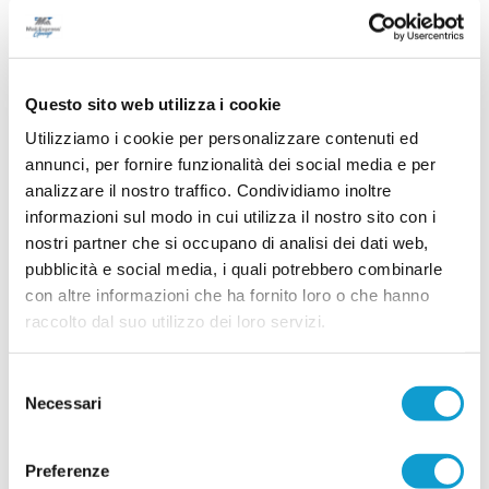
La Sangiustese continua a investire sui giovani e
ufficializza l'arrivo di Andrea Pompili Pagliari,
attaccante classe 2007 che andrà a rinforzare il
...
leggi
reparto offensivo rossobl
06/08/2026
Questo sito web utilizza i cookie
Utilizziamo i cookie per personalizzare contenuti ed
annunci, per fornire funzionalità dei social media e per
MONTEM.POLLENZA. Si ritrovano gli U15
analizzare il nostro traffico. Condividiamo inoltre
che nel 2015/16 vinsero tutto
informazioni sul modo in cui utilizza il nostro sito con i
nostri partner che si occupano di analisi dei dati web,
POLLENZA – Lo sport unisce, crea legami e lascia ricordi indelebili. A dieci
anni da una storica stagione calcistica, quella 2015/16, si ritrovano i
pubblicità e social media, i quali potrebbero combinarle
ragazzi del Montemilone Pollenza che, dopo aver vinto il campionato
con altre informazioni che ha fornito loro o che hanno
provinciale con ben 90 gol segnati, approdarono alla fase regionale a
...
leggi
gironi. Nella stessa stagione presero parte e vin
raccolto dal suo utilizzo dei loro servizi.
06/08/2026
SETTEMPEDA. Buone indicazioni nel test
Selezione
contro la Maceratese
Necessari
del
consenso
Allenamento congiunto: Settempeda -
Maceratese 0-2 Settempeda pt: Giachetta,
Preferenze
Zappasodi, Dutto, Pepi, Uncini, Pagliari,