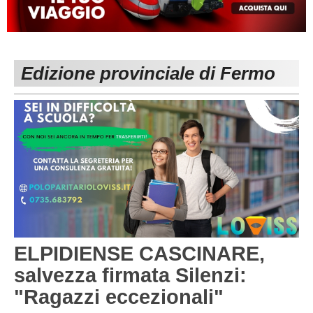
MACERATA
ECCELLENZA
REGIONALI
PESARO URBINO
PROMOZIONE
DIRETTA
Edizione provinciale di Fermo
Carica la tua Rosa
1^ CATEGORIA
2^ CATEGORIA
3^ CATEGORIA
GIOVANILI
ELPIDIENSE CASCINARE,
salvezza firmata Silenzi:
"Ragazzi eccezionali"