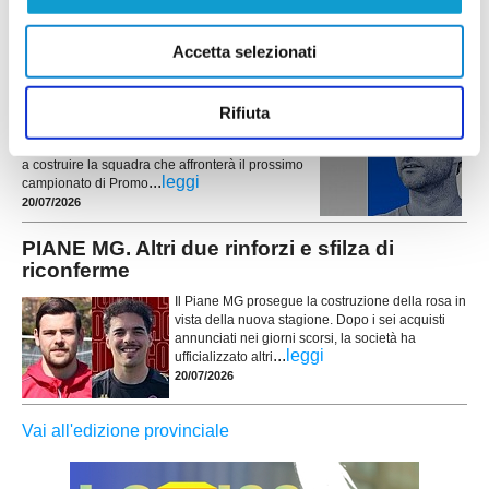
PORTO SANT'ELPIDIO. Cannoni nuovo DS:
Accetta selezionati
"Ripartiamo con idee chiare"
Ripartire da zero, puntando sui giovani del
territorio e su un forte senso di appartenenza. È
Rifiuta
questa la missione di Alessandro Cannoni, nuovo
direttore sportivo del Porto Sant'Elpidio, chiamato
a costruire la squadra che affronterà il prossimo
...
leggi
campionato di Promo
20/07/2026
PIANE MG. Altri due rinforzi e sfilza di
riconferme
Il Piane MG prosegue la costruzione della rosa in
vista della nuova stagione. Dopo i sei acquisti
annunciati nei giorni scorsi, la società ha
...
leggi
ufficializzato altri
20/07/2026
Vai all'edizione provinciale