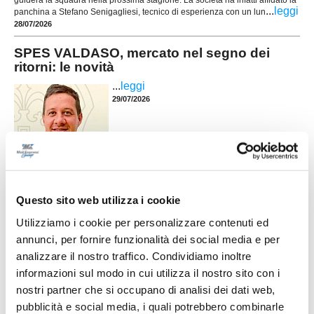
guiderà la squadra nella prossima stagione. La società ha infatti affidato la
...
leggi
panchina a Stefano Senigagliesi, tecnico di esperienza con un lun
28/07/2026
SPES VALDASO, mercato nel segno dei
ritorni: le novità
...
leggi
29/07/2026
SC SERVIGLIANO. Dal mercato ecco un
attaccante e un portiere
Questo sito web utilizza i cookie
SERVIGLIANO. Si muove sul mercato la SC
Servigliano che prenderà parte al prossimo
Utilizziamo i cookie per personalizzare contenuti ed
campionato di Terza categoria. Negli ultimi giorni
annunci, per fornire funzionalità dei social media e per
il DS Mirco Settimi ha messo a segno due colpi di
analizzare il nostro traffico. Condividiamo inoltre
rilievo, in grado senz’altro di rafforzare la squadra.
...
leggi
Si tratta dell’attaccate classe &lsqu
informazioni sul modo in cui utilizza il nostro sito con i
27/07/2026
nostri partner che si occupano di analisi dei dati web,
pubblicità e social media, i quali potrebbero combinarle
PORTO SANT'ELPIDIO. Del Gatto: "Per me è