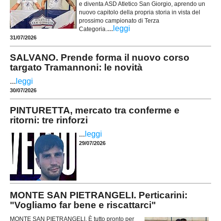
e diventa ASD Atletico San Giorgio, aprendo un
nuovo capitolo della propria storia in vista del
prossimo campionato di Terza
...
leggi
Categoria.
31/07/2026
SALVANO. Prende forma il nuovo corso
targato Tramannoni: le novità
...
leggi
30/07/2026
PINTURETTA, mercato tra conferme e
ritorni: tre rinforzi
...
leggi
29/07/2026
MONTE SAN PIETRANGELI. Perticarini:
"Vogliamo far bene e riscattarci"
MONTE SAN PIETRANGELI. È tutto pronto per