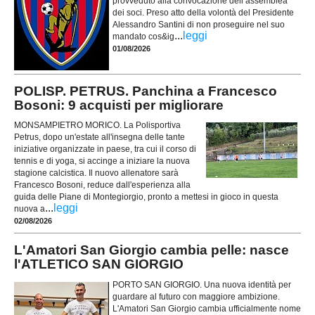
provveduto alla convocazione dell’assemblea
dei soci. Preso atto della volontà del Presidente
Alessandro Santini di non proseguire nel suo
...
leggi
mandato cos&ig
01/08/2026
POLISP. PETRUS. Panchina a Francesco
Bosoni: 9 acquisti per migliorare
MONSAMPIETRO MORICO. La Polisportiva
Petrus, dopo un'estate all'insegna delle tante
iniziative organizzate in paese, tra cui il corso di
tennis e di yoga, si accinge a iniziare la nuova
stagione calcistica. Il nuovo allenatore sarà
Francesco Bosoni, reduce dall'esperienza alla
guida delle Piane di Montegiorgio, pronto a mettesi in gioco in questa
...
leggi
nuova a
02/08/2026
L'Amatori San Giorgio cambia pelle: nasce
l'ATLETICO SAN GIORGIO
PORTO SAN GIORGIO. Una nuova identità per
guardare al futuro con maggiore ambizione.
L'Amatori San Giorgio cambia ufficialmente nome