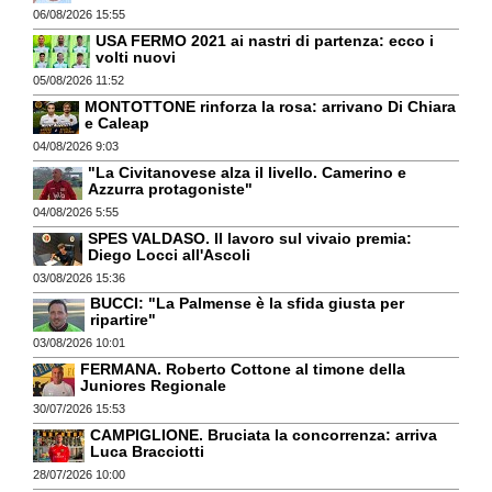
06/08/2026 15:55
USA FERMO 2021 ai nastri di partenza: ecco i
volti nuovi
05/08/2026 11:52
MONTOTTONE rinforza la rosa: arrivano Di Chiara
e Caleap
04/08/2026 9:03
"La Civitanovese alza il livello. Camerino e
Azzurra protagoniste"
04/08/2026 5:55
SPES VALDASO. Il lavoro sul vivaio premia:
Diego Locci all'Ascoli
03/08/2026 15:36
BUCCI: "La Palmense è la sfida giusta per
ripartire"
03/08/2026 10:01
FERMANA. Roberto Cottone al timone della
Juniores Regionale
30/07/2026 15:53
CAMPIGLIONE. Bruciata la concorrenza: arriva
Luca Bracciotti
28/07/2026 10:00